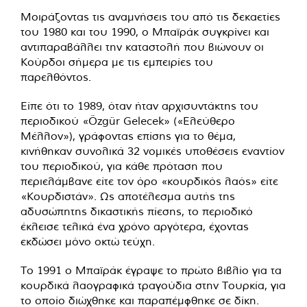
Μοιράζοντας τις αναμνήσεις του από τις δεκαετίες
του 1980 και του 1990, ο Μπαϊράκ συγκρίνει και
αντιπαραβάλλει την καταστολή που βιώνουν οι
Κούρδοι σήμερα με τις εμπειρίες του
παρελθόντος.
Είπε ότι το 1989, όταν ήταν αρχισυντάκτης του
περιοδικού «Özgür Gelecek» («Ελεύθερο
Μέλλον»), γράφοντας επίσης για το θέμα,
κινήθηκαν συνολικά 32 νομικές υποθέσεις εναντίον
του περιοδικού, για κάθε πρόταση που
περιελάμβανε είτε τον όρο «κουρδικός λαός» είτε
«Κουρδιστάν». Ως αποτέλεσμα αυτής της
αδυσώπητης δικαστικής πίεσης, το περιοδικό
έκλεισε τελικά ένα χρόνο αργότερα, έχοντας
εκδώσει μόνο οκτώ τεύχη.
Το 1991 ο Μπαϊράκ έγραψε το πρώτο βιβλίο για τα
κουρδικά λαογραφικά τραγούδια στην Τουρκία, για
το οποίο διώχθηκε και παραπέμφθηκε σε δίκη.