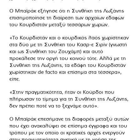
Ο Μπαϊράκ εξήγησε ότι η Συνθήκη της Λωζάνης
επισημοποίησε τη διαίρεση των αρχαίων εδαφών
του Κουρδιστάν μεταξύ τεσσάρων χωρών.
«Το Κουρδιστάν και ο κουρδικός λαός χωρίστηκαν
στα δύο με τη Συνθήκη του Κασρ-ε Σιρίν (γνωστή
και ως Συνθήκη του Ζουχάμπ) και αυτό
προκάλεσε την οργή του κοινού τότε. Αλλά με τη
Συνθήκη της Λωζάνης, τα εδάφη του Κουρδιστάν
χωρίστηκαν de facto και επίσημα στα τέσσερα»,
είπε.
«Στην πραγματικότητα, ήταν οι Κούρδοι που
πλήρωσαν το τίμημα για τη Συνθήκη της Λωζάνης,
δεν πρέπει ποτέ να το ξεχνάμε αυτό».
Ο Μπαϊράκ επεσήμανε τις διαφορές μεταξύ αυτών
που έχει ανακαλύψει σε επίσημα έγγραφα και του
τρόπου με τον οποίο οι κρατικές αρχές ενεργούν
στην πραγματικότητα σχετικά με τη χρήση της