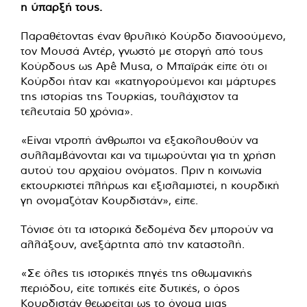
η ύπαρξή τους.
Παραθέτοντας έναν θρυλικό Κούρδο διανοούμενο,
τον Μουσά Αντέρ, γνωστό με στοργή από τους
Κούρδους ως Apê Musa, ο Μπαϊράκ είπε ότι οι
Κούρδοι ήταν και «κατηγορούμενοι και μάρτυρες
της ιστορίας της Τουρκίας, τουλάχιστον τα
τελευταία 50 χρόνια».
«Είναι ντροπή άνθρωποι να εξακολουθούν να
συλλαμβάνονται και να τιμωρούνται για τη χρήση
αυτού του αρχαίου ονόματος. Πριν η κοινωνία
εκτουρκιστεί πλήρως και εξισλαμιστεί, η κουρδική
γη ονομαζόταν Κουρδιστάν», είπε.
Τόνισε ότι τα ιστορικά δεδομένα δεν μπορούν να
αλλάξουν, ανεξάρτητα από την καταστολή.
«Σε όλες τις ιστορικές πηγές της οθωμανικής
περιόδου, είτε τοπικές είτε δυτικές, ο όρος
Κουρδιστάν θεωρείται ως το όνομα μιας