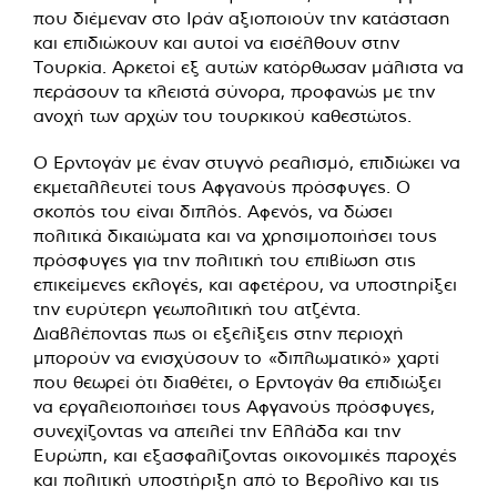
που διέμεναν στο Ιράν αξιοποιούν την κατάσταση
και επιδιώκουν και αυτοί να εισέλθουν στην
Τουρκία. Αρκετοί εξ αυτών κατόρθωσαν μάλιστα να
περάσουν τα κλειστά σύνορα, προφανώς με την
ανοχή των αρχών του τουρκικού καθεστώτος.
Ο Ερντογάν με έναν στυγνό ρεαλισμό, επιδιώκει να
εκμεταλλευτεί τους Αφγανούς πρόσφυγες. Ο
σκοπός του είναι διπλός. Αφενός, να δώσει
πολιτικά δικαιώματα και να χρησιμοποιήσει τους
πρόσφυγες για την πολιτική του επιβίωση στις
επικείμενες εκλογές, και αφετέρου, να υποστηρίξει
την ευρύτερη γεωπολιτική του ατζέντα.
Διαβλέποντας πως οι εξελίξεις στην περιοχή
μπορούν να ενισχύσουν το «διπλωματικό» χαρτί
που θεωρεί ότι διαθέτει, ο Ερντογάν θα επιδιώξει
να εργαλειοποιήσει τους Αφγανούς πρόσφυγες,
συνεχίζοντας να απειλεί την Ελλάδα και την
Ευρώπη, και εξασφαλίζοντας οικονομικές παροχές
και πολιτική υποστήριξη από το Βερολίνο και τις