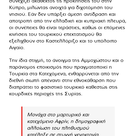
συνεχίζει ακάθεκτος τις προκλήσεις του στην
Κύπρο, μιλώντας ανοιχτά για διχοτόμηση του
νησιού. Εάν δεν υπάρξει άμεση αντίδραση και
αποτροπή από την ελλαδική και κυπριακή πλευρά,
οι συνέπειες θα είναι τεράστιες, καθώς οι επόμενες
κινήσεις του τουρκικού επεκτατισμού θα
εξελιχθούν στο Καστελλόριζο και το υπόλοιπο
Αιγαίο.
Την ίδια στιγμή, το άνοιγμα της Αμμοχώστου και ο
παράνομος εποικισμός που πραγματοποιεί η
Τουρκία στα Κατεχόμενα, ενθαρρύνεται από την
διεθνή σιωπή απέναντι στην εθνοκάθαρση που
διαπράττει το φασιστικό τουρκικό καθεστώς στις
κουρδικές περιοχές της Συρίας.
Μονάχα στο μαρτυρικό και
κατεχόμενο Αφρίν, η δημογραφική
αλλοίωση του πληθυσμού
κατέληξε σε στυγνή γενοκτονία,