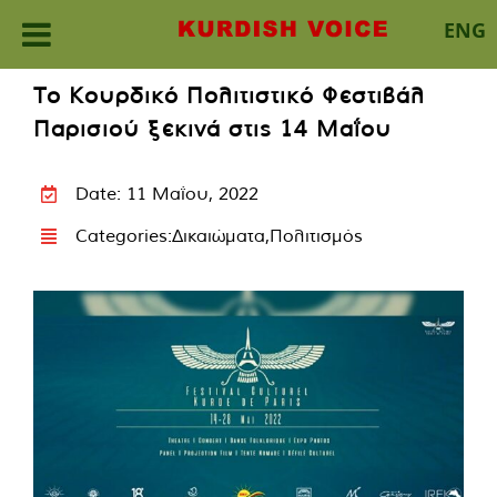
ENG
Skip
Το Κουρδικό Πολιτιστικό Φεστιβάλ
to
Παρισιού ξεκινά στις 14 Μαΐου
content
Date: 11 Μαΐου, 2022
Categories:
Δικαιώματα
,
Πολιτισμός