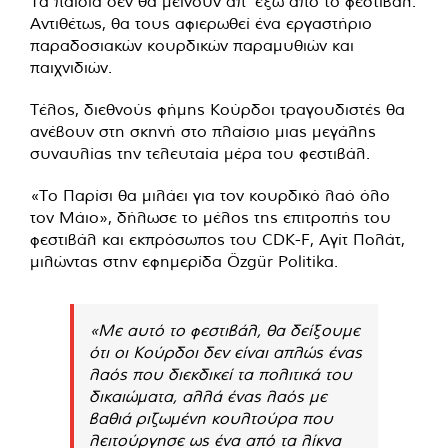
Τα παιδιά δεν θα μείνουν απ' έξω από το φεστιβάλ.
Αντιθέτως, θα τους αφιερωθεί ένα εργαστήριο
παραδοσιακών κουρδικών παραμυθιών και
παιχνιδιών.
Τέλος, διεθνούς φήμης Κούρδοι τραγουδιστές θα
ανέβουν στη σκηνή στο πλαίσιο μιας μεγάλης
συναυλίας την τελευταία μέρα του φεστιβάλ.
«Το Παρίσι θα μιλάει για τον κουρδικό λαό όλο
τον Μάιο», δήλωσε το μέλος της επιτροπής του
φεστιβάλ και εκπρόσωπος του CDK-F, Αγίτ Πολάτ,
μιλώντας στην εφημερίδα Özgür Politika.
«Με αυτό το φεστιβάλ, θα δείξουμε
ότι οι Κούρδοι δεν είναι απλώς ένας
λαός που διεκδικεί τα πολιτικά του
δικαιώματα, αλλά ένας λαός με
βαθιά ριζωμένη κουλτούρα που
λειτούργησε ως ένα από τα λίκνα