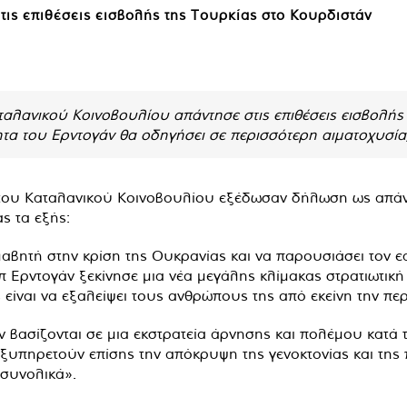
τις επιθέσεις εισβολής της Τουρκίας στο Κουρδιστάν
αλανικού Κοινοβουλίου απάντησε στις επιθέσεις εισβολής
ητα του Ερντογάν θα οδηγήσει σε περισσότερη αιματοχυσία,
ου Καταλανικού Κοινοβουλίου εξέδωσαν δήλωση ως απάντη
ς τα εξής:
αβητή στην κρίση της Ουκρανίας και να παρουσιάσει τον 
π Ερντογάν ξεκίνησε μια νέα μεγάλης κλίμακας στρατιωτική
 είναι να εξαλείψει τους ανθρώπους της από εκείνη την περ
άν βασίζονται σε μια εκστρατεία άρνησης και πολέμου κατά
ξυπηρετούν επίσης την απόκρυψη της γενοκτονίας και της 
 συνολικά».