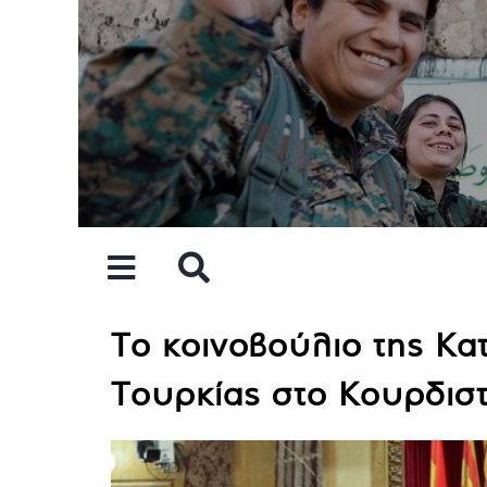
Skip
to
content
Το κοινοβούλιο της Κατ
Τουρκίας στο Κουρδισ