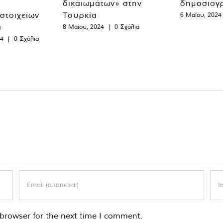
δικαιωμάτων» στην
δημοσιογ
 στοιχείων
Τουρκία
6 Μαΐου, 2024
α
8 Μαΐου, 2024
|
0 Σχόλια
24
|
0 Σχόλια
browser for the next time I comment.