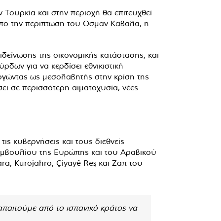
 Τουρκία και στην περιοχή θα επιτευχθεί
πό την περίπτωση του Οσμάν Καβαλά, η
ιδείνωσης της οικονομικής κατάστασης, και
ρδων για να κερδίσει εθνικιστική
ργώντας ως μεσολαβητής στην κρίση της
σει σε περισσότερη αιματοχυσία, νέες
ς κυβερνήσεις και τους διεθνείς
μβουλίου της Ευρώπης και του Αραβικού
ra, Kurojahro, Çiyayê Reş και Ζαπ του
 απαιτούμε από το ισπανικό κράτος να