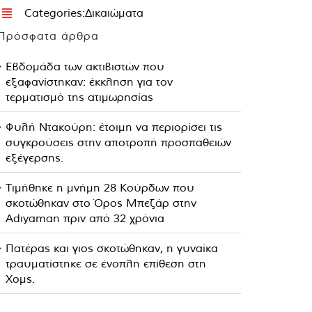
Categories:
Δικαιώματα
Πρόσφατα άρθρα
Εβδομάδα των ακτιβιστών που
εξαφανίστηκαν: έκκληση για τον
τερματισμό της ατιμωρησίας
Φυλή Ντακούρη: έτοιμη να περιορίσει τις
συγκρούσεις στην αποτροπή προσπαθειών
εξέγερσης.
Τιμήθηκε η μνήμη 28 Κούρδων που
σκοτώθηκαν στο Όρος Μπεζάρ στην
Adıyaman πριν από 32 χρόνια
Πατέρας και γιος σκοτώθηκαν, η γυναίκα
τραυματίστηκε σε ένοπλη επίθεση στη
Χομς.