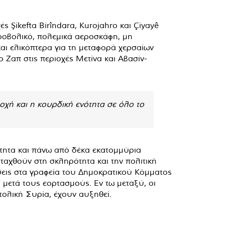
ές Şikefta Birîndara, Kurojahro και Çiyayê
ροβολικό, πολεμικά αεροσκάφη, μη
αι ελικόπτερα για τη μεταφορά χερσαίων
 Ζαπ στις περιοχές Μετίνα και Αβασίν-
χή και η κουρδική ενότητα σε όλο το
ότητα και πάνω από δέκα εκατομμύρια
ταχθούν στη σκληρότητα και την πολιτική
σεις στα γραφεία του Δημοκρατικού Κόμματος
μετά τους εορτασμούς. Εν τω μεταξύ, οι
τολική Συρία, έχουν αυξηθεί.