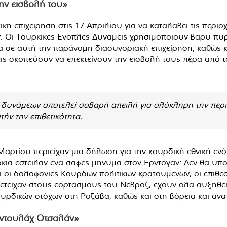
την εισβολή του»
κή επιχείρηση στις 17 Απριλίου για να καταλάβει τις περιοχ
ν. Οι Τουρκικές Ένοπλες Δυνάμεις χρησιμοποιούν βαρύ πυ
 σε αυτή την παράνομη διασυνοριακή επιχείρηση, καθώς κ
ς σκοπεύουν να επεκτείνουν την εισβολή τους πέρα ​​από το
δυνάμεων αποτελεί σοβαρή απειλή για ολόκληρη την περιο
ήν την επιθετικότητα.
Μαρτίου περιείχαν μια δήλωση για την κουρδική εθνική εν
κία έστειλαν ένα σαφές μήνυμα στον Ερντογάν: Δεν θα υπο
ι οι δολοφονίες Κούρδων πολιτικών κρατουμένων, οι επιθέ
ετείχαν στους εορτασμούς του Νεβρόζ, έχουν όλα αυξηθεί 
ουρδικών στόχων στη Ροζάβα, καθώς και στη βόρεια και ανα
πντουλάχ Οτσαλάν»