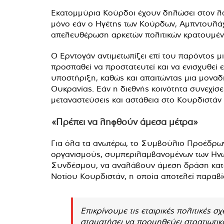
Εκατομμύρια Κούρδοι έχουν δηλώσει στον λαό
μόνο εάν ο Ηγέτης των Κούρδων, Αμπντουλάχ
απελευθέρωση αρκετών πολιτικών κρατουμένω
Ο Ερντογάν αντιμετωπίζει επί του παρόντος μ
προσπαθεί να προστατευτεί και να ενισχυθεί 
υποστήριξη, καθώς και απαιτώντας μια μοναδ
Ουκρανίας. Εάν η διεθνής κοινότητα συνεχίσει
μεταναστεύσεις και αστάθεια στο Κουρδιστάν
«Πρέπει να ληφθούν άμεσα μέτρα»
Για όλα τα ανωτέρω, το Συμβούλιο Προέδρων 
οργανισμούς, συμπεριλαμβανομένων των Ηνω
Συνδέσμου, να αναλάβουν άμεση δράση κατά τη
Νοτίου Κουρδιστάν, η οποία αποτελεί παραβί
Επικρίνουμε τις εταιρικές πολιτικές σ
σταματήσει να προμηθεύει στρατιωτικ