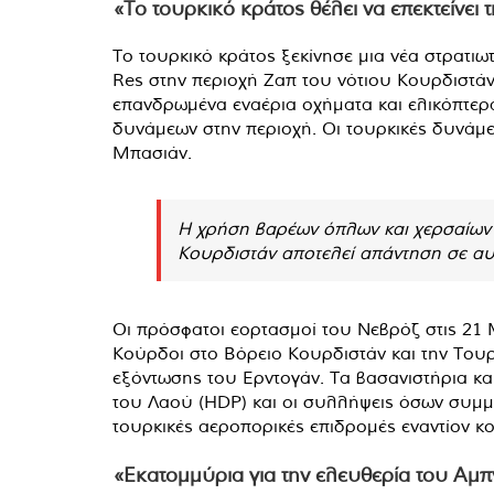
«Το τουρκικό κράτος θέλει να επεκτείνει 
Το τουρκικό κράτος ξεκίνησε μια νέα στρατιωτι
Res στην περιοχή Ζαπ του νότιου Κουρδιστά
επανδρωμένα εναέρια οχήματα και ελικόπτερα
δυνάμεων στην περιοχή. Οι τουρκικές δυνάμει
Μπασιάν.
Η χρήση βαρέων όπλων και χερσαίων 
Κουρδιστάν αποτελεί απάντηση σε αυτ
Οι πρόσφατοι εορτασμοί του Νεβρόζ στις 21 
Κούρδοι στο Βόρειο Κουρδιστάν και την Τουρ
εξόντωσης του Ερντογάν. Τα βασανιστήρια κα
του Λαού (HDP) και οι συλλήψεις όσων συμμ
τουρκικές αεροπορικές επιδρομές εναντίον κ
«Εκατομμύρια για την ελευθερία του Αμ