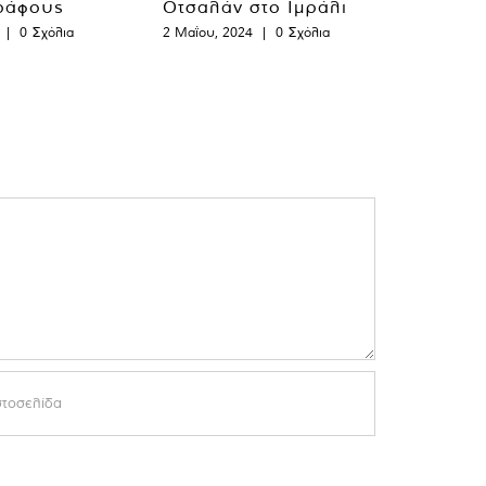
ράφους
Οτσαλάν στο Ιμράλι
|
0 Σχόλια
2 Μαΐου, 2024
|
0 Σχόλια