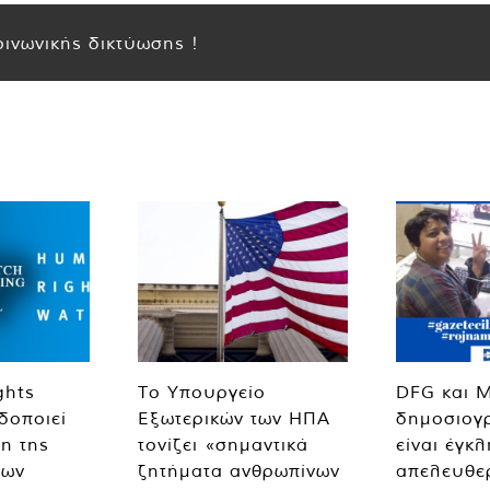
ινωνικής δικτύωσης !
ghts
Το Υπουργείο
DFG και 
δοποιεί
Εξωτερικών των ΗΠΑ
δημοσιογ
η της
τονίζει «σημαντικά
είναι έγκ
των
ζητήματα ανθρωπίνων
απελευθε