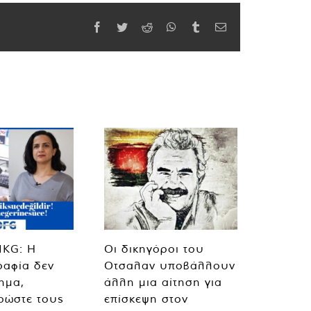
Facebook
Twitter
Reddit
WhatsApp
Tumblr
Email
MKG: Η
Οι δικηγόροι του
ραφία δεν
Οτσαλαν υποβάλλουν
λημα,
άλλη μια αίτηση για
ρώστε τους
επίσκεψη στον