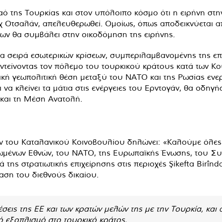
 της Τουρκίας και στον υπόλοιπο κόσμο ότι η ειρήνη στην
 Οτσαλάν, απελευθερωθεί. Ομοίως, όπως αποδεικνύεται α
ν θα συμβάλει στην οικοδόμηση της ειρήνης.
ια σειρά εσωτερικών κρίσεων, συμπεριλαμβανομένης της επ
εντείνοντας τον πόλεμο του τουρκικού κράτους κατά των Κού
ική γεωπολιτική θέση μεταξύ του ΝΑΤΟ και της Ρωσίας ενε
 να κλείνει τα μάτια στις ενέργειες του Ερντογάν, θα οδηγή
 και τη Μέση Ανατολή.
του Καταλανικού Κοινοβουλίου δηλώνει: «Καλούμε όλες τι
μένων Εθνών, του ΝΑΤΟ, της Ευρωπαϊκής Ένωσης, του Συ
ς στρατιωτικής επιχείρησης στις περιοχές Şikefta Birînda
αση του διεθνούς δικαίου.
χέσεις της ΕΕ και των κρατών μελών της με την Τουρκία, και
ό εξοπλισμό στο τουρκικό κράτος.