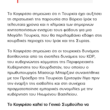
Το Κογκρέσο σημειώνει ότι η Τουρκία έχει αυξήσει
τη στρατιωτική της παρουσία στο Βόρειο Ιράκ τα
τελευταία χρόνια και η κλίμακα των σημερινών
κινητοποιήσεων ενισχύει τους φόβους για μια
Μεγάλη Τουρκία, που θα περιλαμβάνει εδάφη στις
κουρδικές περιοχές του Ιράκ και της Συρίας.
Το Κογκρέσο σημειώνει ότι οι τουρκικές δυνάμεις
βοηθούνται από τις ένοπλες δυνάμεις του KDP,
του κυβερνώντος κόμματος της Περιφερειακής
Κυβέρνησης του Κουρδιστάν, του οποίου ο
πρωθυπουργός Μασούρ Μπαρζανί συναντήθηκε
με τον Πρόεδρο της Τουρκίας Ερντογάν λίγο πριν
την έναρξη της εισβολής και στη συνέχεια
πραγματοποίησε εμπορικές συνομιλίες με την
κυβέρνηση του Ηνωμένου Βασιλείου.
Το Κογκρέσο καλεί το Γενικό Συμβούλιο να