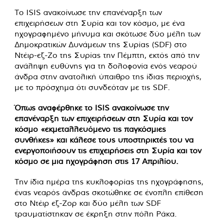
Το ISIS ανακοίνωσε την επανέναρξη των
επιχειρήσεων στη Συρία και τον κόσμο, με ένα
ηχογραφημένο μήνυμα και σκότωσε δύο μέλη των
Δημοκρατικών Δυνάμεων της Συρίας (SDF) στο
Ντέιρ-εζ-Ζο της Συρίας την Πέμπτη, εκτός από την
ανάληψη ευθύνης για τη δολοφονία ενός νεαρού
άνδρα στην ανατολική ύπαιθρο της ίδιας περιοχής,
με το πρόσχημα ότι συνδεόταν με τις SDF.
Όπως αναφέρθηκε το ISIS ανακοίνωσε την
επανέναρξη των επιχειρήσεων στη Συρία και τον
κόσμο «εκμεταλλευόμενο τις παγκόσμιες
συνθήκες» και κάλεσε τους υποστηρικτές του να
ενεργοποιήσουν τις επιχειρήσεις στη Συρία και τον
κόσμο σε μια ηχογράφηση στις 17 Απριλίου.
Την ίδια ημέρα της κυκλοφορίας της ηχογράφησης,
ένας νεαρός άνδρας σκοτώθηκε σε ένοπλη επίθεση
στο Ντέιρ εζ-Ζορ και δύο μέλη των SDF
τραυματίστηκαν σε έκρηξη στην πόλη Ράκα.