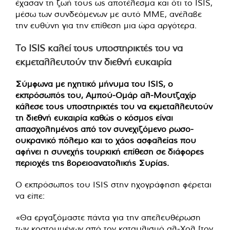
έχασαν τη ζωή τους ως αποτέλεσμα και ότι το ISIS,
μέσω των συνδεόμενων με αυτό ΜΜΕ, ανέλαβε
την ευθύνη για την επίθεση μια ώρα αργότερα.
Το ISIS καλεί τους υποστηρικτές του να
εκμεταλλευτούν την διεθνή ευκαιρία
Σύμφωνα με ηχητικό μήνυμα του ISIS, ο
εκπρόσωπός του, Αμπού-Ομάρ αλ-Μουτζαχίρ
κάλεσε τους υποστηρικτές του να εκμεταλλευτούν
τη διεθνή ευκαιρία καθώς ο κόσμος είναι
απασχολημένος από τον συνεχιζόμενο ρωσο-
ουκρανικό πόλεμο και το χάος ασφαλείας που
αφήνει η συνεχής τουρκική επίθεση σε διάφορες
περιοχές της βορειοανατολικής Συρίας.
Ο εκπρόσωπος του ISIS στην ηχογράφηση φέρεται
να είπε:
«Θα εργαζόμαστε πάντα για την απελευθέρωση
των κρατουμένων από τον καταυλισμό αλ-Χολ [τον