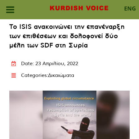
ENG
Skip
Το ISIS ανακοινώνει την επανέναρξη
to
των επιθέσεων και δολοφονεί δύο
content
μέλη των SDF στη Συρία
Date: 23 Απριλίου, 2022
Categories:
Δικαιώματα