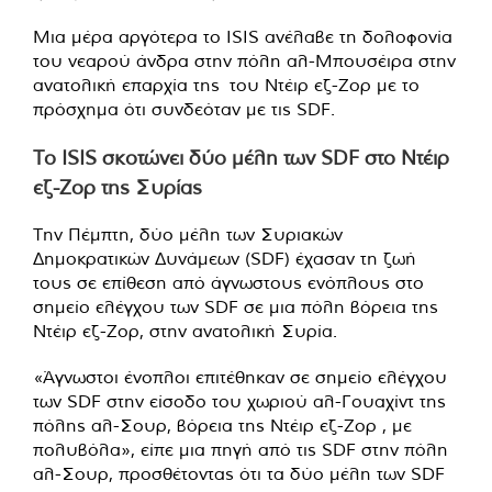
Μια μέρα αργότερα το ISIS ανέλαβε τη δολοφονία
του νεαρού άνδρα στην πόλη αλ-Μπουσέιρα στην
ανατολική επαρχία της του Ντέιρ εζ-Ζορ με το
πρόσχημα ότι συνδεόταν με τις SDF.
Το ISIS σκοτώνει δύο μέλη των SDF στο Ντέιρ
εζ-Ζορ της Συρίας
Την Πέμπτη, δύο μέλη των Συριακών
Δημοκρατικών Δυνάμεων (SDF) έχασαν τη ζωή
τους σε επίθεση από άγνωστους ενόπλους στο
σημείο ελέγχου των SDF σε μια πόλη βόρεια της
Ντέιρ εζ-Ζορ, στην ανατολική Συρία.
«Άγνωστοι ένοπλοι επιτέθηκαν σε σημείο ελέγχου
των SDF στην είσοδο του χωριού αλ-Γουαχίντ της
πόλης αλ-Σουρ, βόρεια της Ντέιρ εζ-Ζορ , με
πολυβόλα», είπε μια πηγή από τις SDF στην πόλη
αλ-Σουρ, προσθέτοντας ότι τα δύο μέλη των SDF