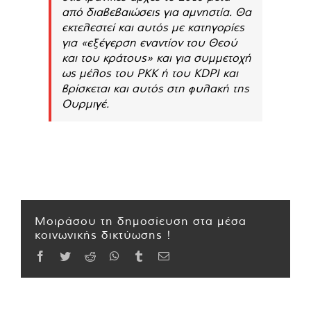
από διαβεβαιώσεις για αμνηστία. Θα
εκτελεστεί και αυτός με κατηγορίες
για «εξέγερση εναντίον του Θεού
και του κράτους» και για συμμετοχή
ως μέλος του PKK ή του KDPI και
βρίσκεται και αυτός στη φυλακή της
Ουρμιγέ.
Μοιράσου τη δημοσίευση στα μέσα
κοινωνικής δικτύωσης !
Facebook
Twitter
Reddit
WhatsApp
Tumblr
Email