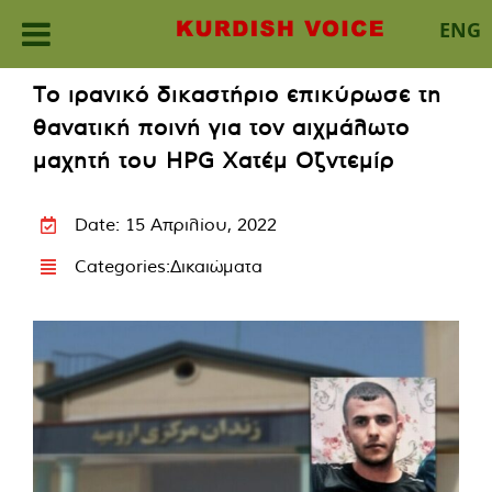
ENG
Skip
Το ιρανικό δικαστήριο επικύρωσε τη
to
θανατική ποινή για τον αιχμάλωτο
content
μαχητή του HPG Χατέμ Οζντεμίρ
Date: 15 Απριλίου, 2022
Categories:
Δικαιώματα