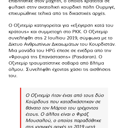
επιβλήθηκε στον μαχητή, ο οποίος κρατείται σε
φυλακή στην ανατολική κουρδική πόλη Ουρμιγέ,
επικυρώθηκε τελικά από τις δικαστικές αρχές.
Ο Οζντεμίρ κατηγορείται για «εξέγερση κατά του
κράτους» και συμμετοχή στο PKK. Ο Οζντεμίρ
συνελήφθη στις 2 Ιουλίου 2019, σύμφωνα με το
Δίκτυο Ανθρωπίνων Δικαιωμάτων του Κουρδιστάν.
Μια μονάδα του HPG έπεσε σε ενέδρα από την
«Φρουρά της Επανάστασης» (Pasdaran). Ο
Οζντεμίρ τραυματίστηκε σοβαρά από βλήμα
όλμου. Συνελήφθη έχοντας χάσει τις αισθήσεις
του.
Ο Οζντεμίρ ήταν ένας από τους δύο
Κούρδους που καταδικάστηκαν σε
θάνατο τον Μάρτιο του τρέχοντος
έτους. Ο άλλος είναι ο Φιράζ
Μουσαλού, ο οποίος παραδόθηκε
στις ιρανικές αρχές το 2019 μετά