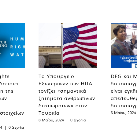
ghts
Το Υπουργείο
DFG και 
δοποιεί
Εξωτερικών των ΗΠΑ
δημοσιογ
η της
τονίζει «σημαντικά
είναι έγκ
των
ζητήματα ανθρωπίνων
απελευθε
δικαιωμάτων» στην
δημοσιογ
 στοιχείων
Τουρκία
6 Μαΐου, 2024
α
8 Μαΐου, 2024
|
0 Σχόλια
24
|
0 Σχόλια