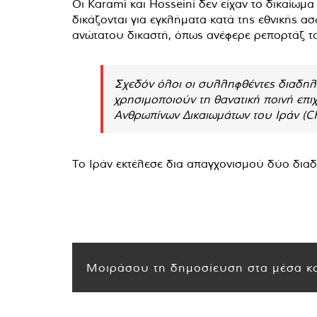
Οι Karami και Hosseini δεν είχαν το δικαίωμ
δικάζονται για εγκλήματα κατά της εθνικής 
ανώτατου δικαστή, όπως ανέφερε ρεπορτάζ του
Σχεδόν όλοι οι συλληφθέντες διαδηλω
χρησιμοποιούν τη θανατική ποινή επι
Ανθρωπίνων Δικαιωμάτων του Ιράν (CH
Το Ιράν εκτέλεσε δια απαγχονισμού δύο διαδη
Μοιράσου τη δημοσίευση στα μέσα κο