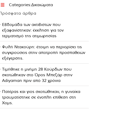
Categories:
Δικαιώματα
Πρόσφατα άρθρα
Εβδομάδα των ακτιβιστών που
εξαφανίστηκαν: έκκληση για τον
τερματισμό της ατιμωρησίας
Φυλή Ντακούρη: έτοιμη να περιορίσει τις
συγκρούσεις στην αποτροπή προσπαθειών
εξέγερσης.
Τιμήθηκε η μνήμη 28 Κούρδων που
σκοτώθηκαν στο Όρος Μπεζάρ στην
Adıyaman πριν από 32 χρόνια
Πατέρας και γιος σκοτώθηκαν, η γυναίκα
τραυματίστηκε σε ένοπλη επίθεση στη
Χομς.