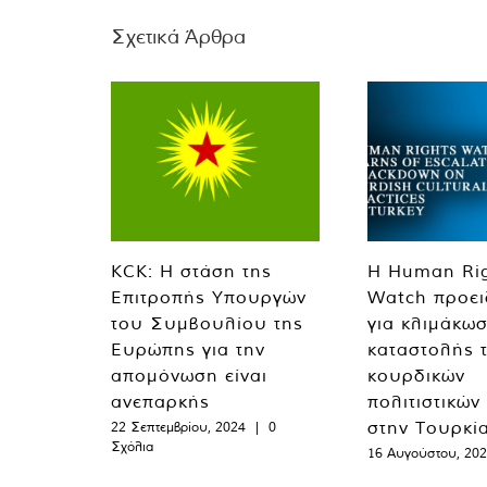
Σχετικά Άρθρα
KCK: Η στάση της
Η Human Ri
Επιτροπής Υπουργών
Watch προει
του Συμβουλίου της
για κλιμάκωσ
Ευρώπης για την
καταστολής 
απομόνωση είναι
κουρδικών
ανεπαρκής
πολιτιστικών
στην Τουρκί
22 Σεπτεμβρίου, 2024
|
0
Σχόλια
16 Αυγούστου, 20