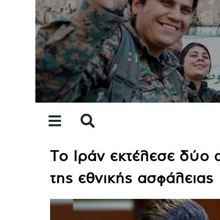
Skip
to
content
Το Ιράν εκτέλεσε δύο 
της εθνικής ασφάλειας