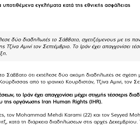
α υποτιθέμενα εγκλήματα κατά της εθνικής ασφάλειας
λεσε δύο διαδηλωτές το Σάββατο, σχετιζόμενους με τις πα
Τζίνα Αμινί τον Σεπτέμβριο. Το Ιράν έχει απαγχονίσει τέσ
ξη.
το Σάββατο ότι εκτέλεσε δύο ακόμη διαδηλωτές σε σχέση μ
ύρδισσας από το ιρανικό Κουρδιστάν, Τζίνα Αμινί, τον Σε
ων, το Ιράν έχει απαγχονίσει μέχρι στιγμής τέσσερις διαδ
υ της οργάνωσης Iran Human Rights (IHR).
ρες, τον Mohammad Mehdi Karami (22) και τον Seyyed Moha
ζ, κατά τη διάρκεια διαδηλώσεων στις αρχές Δεκεμβρίου. 