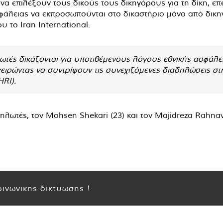
α να επιλέξουν τους δικούς τους δικηγόρους για τη δίκη, ε
ασφάλειας να εκπροσωπούνται στο δικαστήριο μόνο από δι
 το Iran International.
τές δικάζονται για υποτιθέμενους λόγους εθνικής ασφάλει
χειρώντας να συντρίψουν τις συνεχιζόμενες διαδηλώσεις σ
RI).
λωτές, τον Mohsen Shekari (23) και τον Majidreza Rahnava
ινωνικής δικτύωσης !