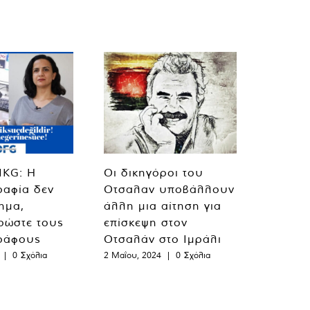
MKG: Η
Οι δικηγόροι του
ραφία δεν
Οτσαλαν υποβάλλουν
λημα,
άλλη μια αίτηση για
ρώστε τους
επίσκεψη στον
ράφους
Οτσαλάν στο Ιμράλι
|
0 Σχόλια
2 Μαΐου, 2024
|
0 Σχόλια