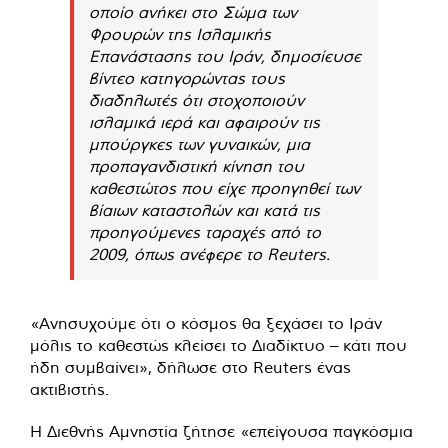
οποίο ανήκει στο Σώμα των
Φρουρών της Ισλαμικής
Επανάστασης του Ιράν, δημοσίευσε
βίντεο κατηγορώντας τους
διαδηλωτές ότι στοχοποιούν
ισλαμικά ιερά και αφαιρούν τις
μπούργκες των γυναικών, μια
προπαγανδιστική κίνηση του
καθεστώτος που είχε προηγηθεί των
βίαιων καταστολών και κατά τις
προηγούμενες ταραχές από το
2009, όπως ανέφερε το Reuters.
«Ανησυχούμε ότι ο κόσμος θα ξεχάσει το Ιράν
μόλις το καθεστώς κλείσει το Διαδίκτυο – κάτι που
ήδη συμβαίνει», δήλωσε στο Reuters ένας
ακτιβιστής.
Η Διεθνής Αμνηστία ζήτησε «επείγουσα παγκόσμια