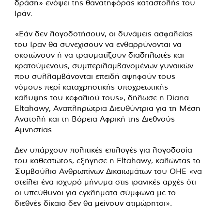
δράση» ενόψει της θανατηφόρας καταστολής του
Ιράν.
«Εάν δεν λογοδοτήσουν, οι δυνάμεις ασφαλείας
του Ιράν θα συνεχίσουν να ενθαρρύνονται να
σκοτώνουν ή να τραυματίζουν διαδηλωτές και
κρατούμενους, συμπεριλαμβανομένων γυναικών
που συλλαμβάνονται επειδή αψηφούν τους
νόμους περί καταχρηστικής υποχρεωτικής
κάλυψης του κεφαλιού τους», δήλωσε η Diana
Eltahawy, Αναπληρώτρια Διευθύντρια για τη Μέση
Ανατολή και τη Βόρεια Αφρική της Διεθνούς
Αμνηστίας.
Δεν υπάρχουν πολιτικές επιλογές για λογοδοσία
του καθεστώτος, εξήγησε η Eltahawy, καλώντας το
Συμβούλιο Ανθρωπίνων Δικαιωμάτων του ΟΗΕ «να
στείλει ένα ισχυρό μήνυμα στις ιρανικές αρχές ότι
οι υπεύθυνοι για εγκλήματα σύμφωνα με το
διεθνές δίκαιο δεν θα μείνουν ατιμώρητοι».