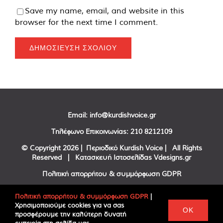
Save my name, email, and website in this
browser for the next time I comment.
Email:
info@kurdishvoice.gr
Τηλέφωνο Επικοινωνίας:
210 8212109
© Copyright
2026 | Περιοδικό Kurdish Voice | All Rights
Reserved | Κατασκευή Ιστοσελίδας
Vdesigns.gr
Πολιτική απορρήτου & συμμόρφωση GDPR
Πολιτική απορρήτου & συμμόρφωση GDPR
|
Χρησιμοποιούμε cookies για να σας
Facebook
Twitter
YouTube
OK
προσφέρουμε την καλύτερη δυνατή