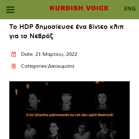
ENG
Skip
Το HDP δημοσίευσε ένα βίντεο κλιπ
to
για το Νεβρόζ
content
Date: 21 Μαρτίου, 2022
Categories:
Δικαιώματα