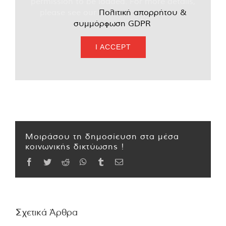
permission to be loaded. For more details,
please see our
Πολιτική απορρήτου &
συμμόρφωση GDPR
.
I ACCEPT
Μοιράσου τη δημοσίευση στα μέσα
κοινωνικής δικτύωσης !
Facebook
Twitter
Reddit
WhatsApp
Tumblr
Email
Σχετικά Άρθρα