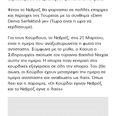
Φέτος το Νεβρόζ θα γιορταστεί σε πολλές επαρχίες
και περιοχές της Τουρκίας με το σύνθημα «Dem
Dema Serfektinê ye» (Τώρα είναι η ώρα να
κερδίσουμε).
Για τους Κούρδους, το Νεβρόζ, στις 21 Μαρτίου,
είναι η ημέρα που αναζωπυρώνεται η φωτιά της
αντίστασης. Σύμφωνα με το μύθο, ο Κάουα ο
Σιδηρουργός σκότωσε τον τύραννο βασιλιά Ντεχάκ
αυτήν την ημέρα. Η ιστορία ήταν κεντρική στις
κουρδικές εξεγέρσεις σε όλη την ιστορία. Τον 20ο
αιώνα, οι Κούρδοι έχουν μετατρέψει την ημέρα σε
ημέρα αντίστασης και αναβίωσης ως λαός. Όπως
λέει και η παροιμία, «Οι Κούρδοι έγιναν Νεβρόζ
και το Νεβρόζ έγινε ο λαός»
For privacy reasons YouTube needs your