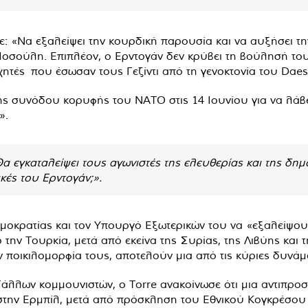
ε: «Να εξαλείψει την κουρδική παρουσία και να αυξήσει τ
ούλη. Επιπλέον, ο Ερντογάν δεν κρύβει τη βούλησή του ν
ητές που έσωσαν τους Γεζίντι από τη γενοκτονία του Daesh
της συνόδου κορυφής του ΝΑΤΟ στις 14 Ιουνίου για να λάβε
».
Θα εγκαταλείψει τους αγωνιστές της ελευθερίας και της δημ
ικές του Ερντογάν;».
μοκρατίας και τον Υπουργό Εξωτερικών του να «εξαλείψουν
την Τουρκία, μετά από εκείνα της Συρίας, της Λιβύης και 
 ποικιλομορφία τους, αποτελούν μια από τις κύριες δυνάμει
άλλων κομμουνιστών, ο Torre ανακοίνωσε ότι μια αντιπροσω
 στην Ερμπίλ, μετά από πρόσκληση του Εθνικού Κογκρέσου