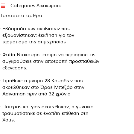
Categories:
Δικαιώματα
Πρόσφατα άρθρα
Εβδομάδα των ακτιβιστών που
εξαφανίστηκαν: έκκληση για τον
τερματισμό της ατιμωρησίας
Φυλή Ντακούρη: έτοιμη να περιορίσει τις
συγκρούσεις στην αποτροπή προσπαθειών
εξέγερσης.
Τιμήθηκε η μνήμη 28 Κούρδων που
σκοτώθηκαν στο Όρος Μπεζάρ στην
Adıyaman πριν από 32 χρόνια
Πατέρας και γιος σκοτώθηκαν, η γυναίκα
τραυματίστηκε σε ένοπλη επίθεση στη
Χομς.