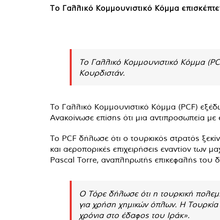
Το Γαλλικό Κομμουνιστικό Κόμμα επισκέπτετ
Το Γαλλικό Κομμουνιστικό Κόμμα (PCF
Κουρδιστάν.
Το Γαλλικό Κομμουνιστικό Κόμμα (PCF) εξέδω
Ανακοίνωσε επίσης ότι μια αντιπροσωπεία με 
Το PCF δήλωσε ότι ο τουρκικός στρατός ξεκίν
και αεροπορικές επιχειρήσεις εναντίον των 
Pascal Torre, αναπληρωτής επικεφαλής του 
Ο Τόρε δήλωσε ότι η τουρκική πολεμ
για χρήση χημικών όπλων. Η Τουρκία 
χρόνια στο έδαφος του Ιράκ».