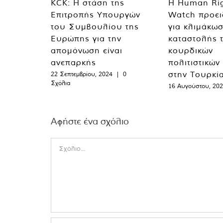
KCK: Η στάση της
Η Human Ri
Επιτροπής Υπουργών
Watch προει
του Συμβουλίου της
για κλιμάκωσ
Ευρώπης για την
καταστολής 
απομόνωση είναι
κουρδικών
ανεπαρκής
πολιτιστικών
στην Τουρκί
22 Σεπτεμβρίου, 2024
|
0
Σχόλια
16 Αυγούστου, 20
Αφήστε ένα σχόλιο
Comment