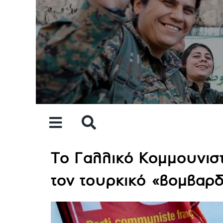
Skip
to
content
Το Γαλλικό Κομμουνιστ
τον τουρκικό «βομβαρδ