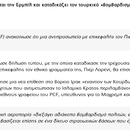
αι την Ερμπίλ και καταδικάζει τον τουρκικό «βομβαρδισ
) ανακοίνωσε ότι μια αντιπροσωπεία με επικεφαλής τον Πιε
σε δήλωση τύπου, με την οποία καταδίκασε την τρέχουσα ε
επικεφαλής τον εθνικό γραμματέα της, Πιέρ Λορέντ, θα επι
ησε μια νέα επίθεση στο βόρειο Ιράκ «εναντίον των Κούρδ
μαχητών που αντιμετώπισαν το Ισλαμικό Κράτος περιλαμβάν
διεθνούς γραφείου του PCF, υπεύθυνος για το Μαχρέμπ και
ική αεροπορία «διεξάγει αδιάκοπο βομβαρδισμό πολιτών, 
βασίζεται επίσης σε ένα δίκτυο στρατιωτικών βάσεων που 