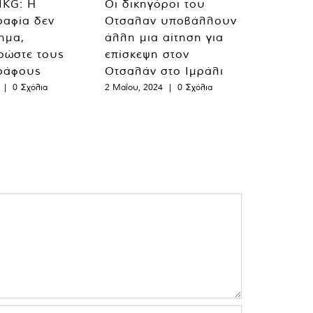
MKG: Η
Οι δικηγόροι του
ραφία δεν
Οτσαλαν υποβάλλουν
λημα,
άλλη μια αίτηση για
ρώστε τους
επίσκεψη στον
ράφους
Οτσαλάν στο Ιμράλι
|
0 Σχόλια
2 Μαΐου, 2024
|
0 Σχόλια