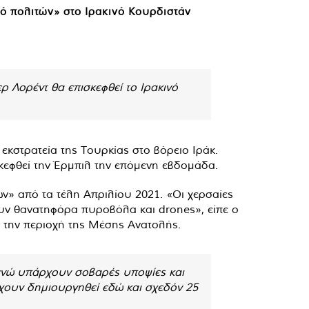
μό πολιτών» στο Ιρακινό Κουρδιστάν
ρ Λορέντ θα επισκεφθεί το Ιρακινό
κστρατεία της Τουρκίας στο βόρειο Ιράκ.
σκεφθεί την Έρμπιλ την επόμενη εβδομάδα.
ων» από τα τέλη Απριλίου 2021. «Οι χερσαίες
ουν θανατηφόρα πυροβόλα και drones», είπε ο
 την περιοχή της Μέσης Ανατολής.
ενώ υπάρχουν σοβαρές υποψίες και
έχουν δημιουργηθεί εδώ και σχεδόν 25