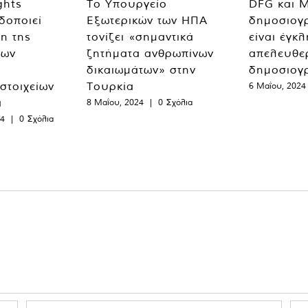
ghts
Το Υπουργείο
DFG και 
δοποιεί
Εξωτερικών των ΗΠΑ
δημοσιογ
η της
τονίζει «σημαντικά
είναι έγκ
των
ζητήματα ανθρωπίνων
απελευθε
δικαιωμάτων» στην
δημοσιογ
 στοιχείων
Τουρκία
6 Μαΐου, 2024
α
8 Μαΐου, 2024
|
0 Σχόλια
24
|
0 Σχόλια