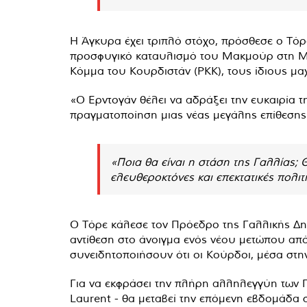
Η Άγκυρα έχει τριπλό στόχο, πρόσθεσε ο Τόρ
προσφυγικό καταυλισμό του Μακμούρ στη Μοσ
Κόμμα του Κουρδιστάν (PKK), τους ίδιους μαχ
«Ο Ερντογάν θέλει να αδράξει την ευκαιρία 
πραγματοποίηση μιας νέας μεγάλης επίθεσης
«Ποια θα είναι η στάση της Γαλλίας; 
ελευθεροκτόνες και επεκτατικές πολιτ
Ο Τόρε κάλεσε τον Πρόεδρο της Γαλλικής Δη
αντίθεση στο άνοιγμα ενός νέου μετώπου από 
συνειδητοποιήσουν ότι οι Κούρδοι, μέσα στην
Για να εκφράσει την πλήρη αλληλεγγύη των Γ
Laurent - θα μεταβεί την επόμενη εβδομάδα