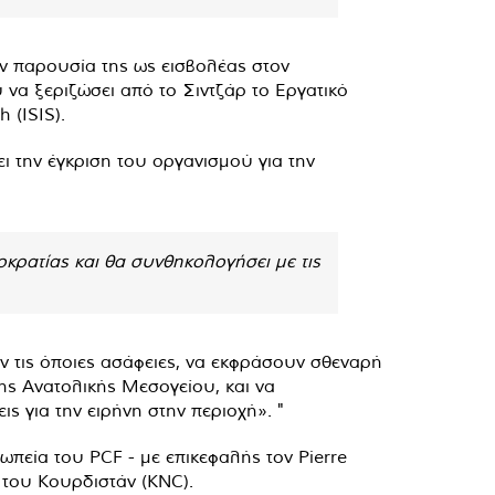
ην παρουσία της ως εισβολέας στον
α ξεριζώσει από το Σιντζάρ το Εργατικό
 (ISIS).
ι την έγκριση του οργανισμού για την
οκρατίας και θα συνθηκολογήσει με τις
 τις όποιες ασάφειες, να εκφράσουν σθεναρή
της Ανατολικής Μεσογείου, και να
ς για την ειρήνη στην περιοχή». "
πεία του PCF - με επικεφαλής τον Pierre
 του Κουρδιστάν (KNC).