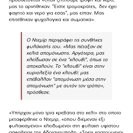
μας το αρνήθηκαν. "Είστε τρομοκράτες, δεν έχει
φαγητό και νερό για εσάς", μας είπαν. Μας
επιτέθηκαν ψυχολογικά και σωματικά».
Ο Ντεμίρ περιγράφει τις συνθήκες
φυλάκισής του. «Μας πέταξαν σε
κελιά απομόνωσης. Αργότερα, μας
κλείδωσαν σε ένα "κλουβί", όπως το
αποκαλούν. Το "κλουβί" είναι στην
κυριολεξία ένα κλουβί: μας
επέβαλλαν "απομόνωση μέσα στην
απομόνωση" με αυτόν τον τρόπο»,
πρόσθεσε.
«Υπήρχαν μόνο τρία κρεβάτια στο κελί» στο οποίο
μεταφέρθηκε ο Ντεμίρ, «όπου διέμεναν έξι
φυλακισμένοι» κλειδωμένοι στη φυλακή υψίστου
ασφαλείας της Αδριανούπολη. «Τρεις κρατούμενοι