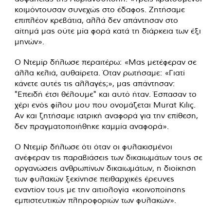
κοιμόντουσαν συνεχώς στο έδαφος. Ζητήσαμε
επιπλέον κρεβάτια, αλλά δεν απάντησαν στο
αίτημά μας ούτε μία φορά κατά τη διάρκεια των έξι
μηνών».
Ο Ντεμίρ δήλωσε περαιτέρω: «Μας μετέφεραν σε
άλλα κελιά, αυθαίρετα. Όταν ρωτήσαμε: «Γιατί
κάνετε αυτές τις αλλαγές;», μας απάντησαν:
"Επειδή έτσι θέλουμε" και αυτό ήταν. Έσπασαν το
χέρι ενός φίλου μου που ονομάζεται Murat Kılıç.
Αν και ζητήσαμε ιατρική αναφορά για την επίθεση,
δεν πραγματοποιήθηκε καμμία αναφορά».
Ο Ντεμίρ δήλωσε ότι όταν οι φυλακισμένοι
ανέφεραν τις παραβιάσεις των δικαιωμάτων τους σε
οργανώσεις ανθρωπίνων δικαιωμάτων, η διοίκηση
των φυλακών ξεκίνησε πειθαρχικές έρευνες
εναντίον τους με την αιτιολογία «κοινοποίησης
εμπιστευτικών πληροφοριών των φυλακών».