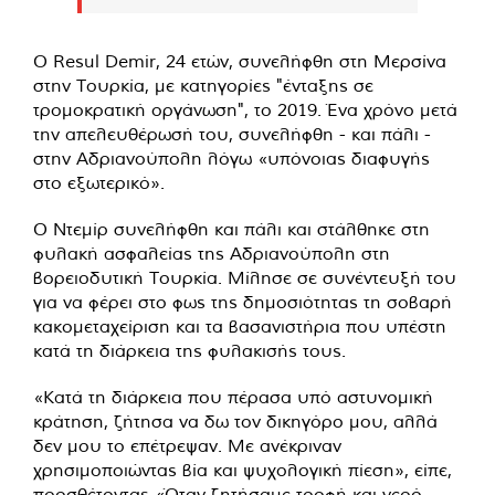
Ο Resul Demir, 24 ετών, συνελήφθη στη Μερσίνα
στην Τουρκία, με κατηγορίες "ένταξης σε
τρομοκρατική οργάνωση", το 2019. Ένα χρόνο μετά
την απελευθέρωσή του, συνελήφθη - και πάλι -
στην Αδριανούπολη λόγω «υπόνοιας διαφυγής
στο εξωτερικό».
Ο Ντεμίρ συνελήφθη και πάλι και στάλθηκε στη
φυλακή ασφαλείας της Αδριανούπολη στη
βορειοδυτική Τουρκία. Μίλησε σε συνέντευξή του
για να φέρει στο φως της δημοσιότητας τη σοβαρή
κακομεταχείριση και τα βασανιστήρια που υπέστη
κατά τη διάρκεια της φυλακισής τους.
«Κατά τη διάρκεια που πέρασα υπό αστυνομική
κράτηση, ζήτησα να δω τον δικηγόρο μου, αλλά
δεν μου το επέτρεψαν. Με ανέκριναν
χρησιμοποιώντας βία και ψυχολογική πίεση», είπε,
προσθέτοντας «Όταν ζητήσαμε τροφή και νερό,