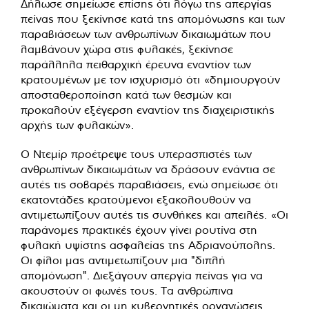
Δήλωσε σημείωσε επίσης ότι λόγω της απεργίας
πείνας που ξεκίνησε κατά της απομόνωσης και των
παραβιάσεων των ανθρωπίνων δικαιωμάτων που
λαμβάνουν χώρα στις φυλακές, ξεκίνησε
παράλληλα πειθαρχική έρευνα εναντίον των
κρατουμένων με τον ισχυρισμό ότι «δημιουργούν
αποσταθεροποίηση κατά των θεσμών και
προκαλούν εξέγερση εναντίον της διαχειριστικής
αρχής των φυλακών».
Ο Ντεμίρ προέτρεψε τους υπερασπιστές των
ανθρωπίνων δικαιωμάτων να δράσουν ενάντια σε
αυτές τις σοβαρές παραβιάσεις, ενώ σημείωσε ότι
εκατοντάδες κρατούμενοι εξακολουθούν να
αντιμετωπίζουν αυτές τις συνθήκες και απειλές. «Οι
παράνομες πρακτικές έχουν γίνει ρουτίνα στη
φυλακή υψίστης ασφαλείας της Αδριανούπολης.
Οι φίλοι μας αντιμετωπίζουν μια "διπλή
απομόνωση". Διεξάγουν απεργία πείνας για να
ακουστούν οι φωνές τους. Τα ανθρώπινα
δικαιώματα και οι μη κυβερνητικές οργανώσεις