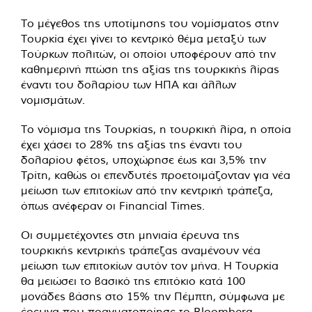
Το μέγεθος της υποτίμησης του νομίσματος στην
Τουρκία έχει γίνει το κεντρικό θέμα μεταξύ των
Τούρκων πολιτών, οι οποίοι υποφέρουν από την
καθημερινή πτώση της αξίας της τουρκικής λίρας
έναντι του δολαρίου των ΗΠΑ και άλλων
νομισμάτων.
Το νόμισμα της Τουρκίας, η τουρκική λίρα, η οποία
έχει χάσει το 28% της αξίας της έναντι του
δολαρίου φέτος, υποχώρησε έως και 3,5% την
Τρίτη, καθώς οι επενδυτές προετοιμάζονταν για νέα
μείωση των επιτοκίων από την κεντρική τράπεζα,
όπως ανέφεραν οι Financial Times.
Οι συμμετέχοντες στη μηνιαία έρευνα της
τουρκικής κεντρικής τράπεζας αναμένουν νέα
μείωση των επιτοκίων αυτόν τον μήνα. Η Τουρκία
θα μειώσει το βασικό της επιτόκιο κατά 100
μονάδες βάσης στο 15% την Πέμπτη, σύμφωνα με
έρευνα που πραγματοποίησε το Bloomberg