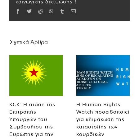
κοινωνικής δικτύωσης !
Facebook
Twitter
Reddit
WhatsApp
Tumblr
Email
Σχετικά Άρθρα
KCK: Η στάση της
Η Human Rights
Επιτροπής
Watch προειδοποιεί
Υπουργών του
για κλιμάκωση της
Συμβουλίου της
καταστολής των
Ευρώπης για την
κουρδικών