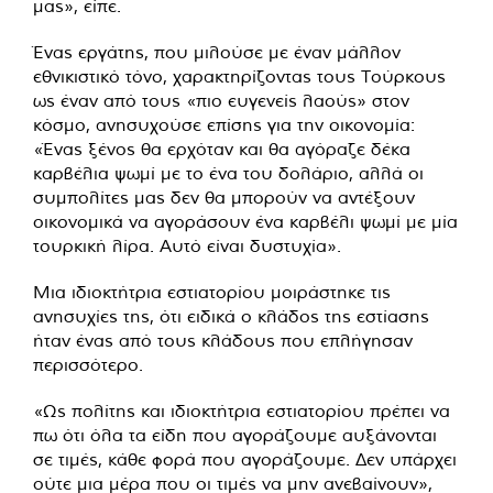
μας», είπε.
Ένας εργάτης, που μιλούσε με έναν μάλλον
εθνικιστικό τόνο, χαρακτηρίζοντας τους Τούρκους
ως έναν από τους «πιο ευγενείς λαούς» στον
κόσμο, ανησυχούσε επίσης για την οικονομία:
«Ένας ξένος θα ερχόταν και θα αγόραζε δέκα
καρβέλια ψωμί με το ένα του δολάριο, αλλά οι
συμπολίτες μας δεν θα μπορούν να αντέξουν
οικονομικά να αγοράσουν ένα καρβέλι ψωμί με μία
τουρκική λίρα. Αυτό είναι δυστυχία».
Μια ιδιοκτήτρια εστιατορίου μοιράστηκε τις
ανησυχίες της, ότι ειδικά ο κλάδος της εστίασης
ήταν ένας από τους κλάδους που επλήγησαν
περισσότερο.
«Ως πολίτης και ιδιοκτήτρια εστιατορίου πρέπει να
πω ότι όλα τα είδη που αγοράζουμε αυξάνονται
σε τιμές, κάθε φορά που αγοράζουμε. Δεν υπάρχει
ούτε μια μέρα που οι τιμές να μην ανεβαίνουν»,