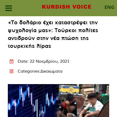
ENG
Skip
«Το δολάριο έχει καταστρέψει την
to
ψυχολογία μας»: Τούρκοι πολίτες
content
αντιδρούν στην νέα πτώση της
τουρκικής λίρας
Date: 22 Νοεμβρίου, 2021
Categories:
Δικαιώματα