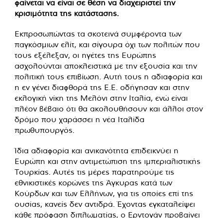
φαίνεται να είναι σε θέση να διαχειριστεί την
κρισιμότητα της κατάστασης.
Εκπροσωπώντας τα σκοτεινά συμφέροντα των
παγκόσμιων ελίτ, και σίγουρα όχι των πολιτών που
τους εξέλεξαν, οι ηγέτες της Ευρώπης
ασχολούνται αποκλειστικά με την εξουσία και την
πολιτική τους επιβίωση. Αυτή τους η αδιαφορία και
η εν γένει διαφθορά της Ε.Ε. οδήγησαν και στην
εκλογική νίκη της Μελόνι στην Ιταλία, ενώ είναι
πλέον βέβαιο ότι θα ακολουθήσουν και άλλοι στον
δρόμο που χαράσσει η νέα Ιταλίδα
πρωθυπουργός.
Ίδια αδιαφορία και ανικανότητα επιδεικνύει η
Ευρώπη και στην αντιμετώπιση της ιμπεριαλιστικής
Τουρκίας. Αυτές τις μέρες παρατηρούμε τις
εθνικιστικές κορώνες της Άγκυρας κατά των
Κούρδων και των Ελλήνων, για τις οποίες επί της
ουσίας, κανείς δεν αντιδρά. Έχοντας εγκαταλείψει
κάθε πρόφαση διπλωματίας, ο Ερντογάν προβαίνει