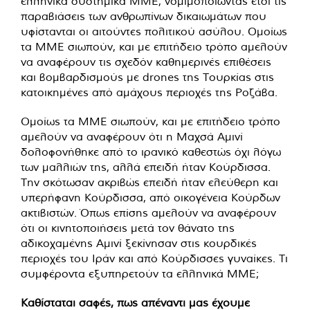
ελληνικά συστημικά ΜΜΕ, νομιμοποιώντας έτσι τις
παραβιάσεις των ανθρωπίνων δικαιωμάτων που
υφίστανται οι αιτούντες πολιτικού ασύλου. Ομοίως
τα ΜΜΕ σιωπούν, και με επιτήδειο τρόπο αμελούν
να αναφέρουν τις σχεδόν καθημερινές επιθέσεις
και βομβαρδισμούς με drones της Τουρκίας στις
κατοικημένες από αμάχους περιοχές της Ροζάβα.
Ομοίως τα ΜΜΕ σιωπούν, και με επιτήδειο τρόπο
αμελούν να αναφέρουν ότι η Μαχσά Αμινί
δολοφονήθηκε από το ιρανικό καθεστώς όχι λόγω
των μαλλιών της, αλλά επειδή ήταν Κούρδισσα.
Την σκότωσαν ακριβώς επειδή ήταν ελεύθερη και
υπερήφανη Κούρδισσα, από οικογένεια Κούρδων
ακτιβιστών. Όπως επίσης αμελούν να αναφέρουν
ότι οι κινητοποιήσεις μετά τον θάνατο της
αδικοχαμένης Αμινί ξεκίνησαν στις κουρδικές
περιοχές του Ιράν και από Κούρδισσες γυναίκες. Τι
συμφέροντα εξυπηρετούν τα ελληνικά ΜΜΕ;
Καθίσταται σαφές, πως απέναντι μας έχουμε