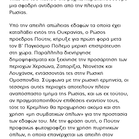
μια σφοδρή αντίδραση από την πλευρά της
Ρωσίας.
Υπό την απειλή απώλειας εδαφών τα οποία έχει
καταλάβει εντός της Ουκρανίας, ο Ρώσος
πρόεδρος Πούτιν, κήρυξε για πρώτη φορά μετά
τον Β’ Παγκόσμιο Πόλεμο μερική επιστράτευση
στη χώρα. Παράλληλα διενήργησε
δημοψηφίσματα και ξεκίνησε την προσάρτηση των
περιοχών Χερσώνα, Ζαπορίζια, Ντονέτσκ και
Λουχάνσκ, εντάσσοντάς τες στην Ρωσική
Ομοσπονδία. Σύμφωνα με την ρωσική ερμηνεία, οι
τέσσερις αυτές περιοχές αποτελούν πλέον
αναπόσπαστο τμήμα της Ρωσίας, και ως εκ τούτου,
αν πραγματοποιηθούν επιθέσεις εναντίον τους,
τότε το Κρεμλίνο θα προχωρήσει ακόμα και στη
χρήση «μη συμβατικών όπλων» για την προστασία
των εδαφών του. Με την φράση αυτή, ο Πούτιν
προφανώς φωτογραφίζει την χρήση πυρηνικών
όπλων, η οποία επανέρχεται ως απειλή στον