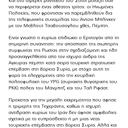
Και στο διμερές ραντεβού του Σότσι μοιάζει σαν
να περιφέρεται ένας αθέατος τρίτος: οι Ηνωμένες
Πολιτείες, που φρόντισαν να παρεμβληθούν δια
της τηλεφωνικής συνομιλίας του Άντονι Μπλίνκεν
με τον Μεβλούτ Τσαβούσογλου χθες, Πέμπτη.
Είναι γνωστό τι κυρίως επιδιώκει ο Ερντογάν από τη
σημερινή συνάντηση: την απόσπαση της σιωπηρής
συμφωνίας της Ρωσίας στην σχεδιαζόμενη και ήδη
προαναγγελθείσα από τον ισχυρό άνδρα της
Άγκυρας πέμπτη κατά σειρά τουρκική στρατιωτική
επέμβαση στη βόρεια Συρία, με στόχο αυτή τη
φορά τις ελεγχόμενες από την κουρδική
πολιτοφυλακή του YPG (συριακής θυγατρικής του
ΡΚΚ) πόλεις του Μάνμπιτζ και του Ταλ Ριφάατ.
Πρόκειται για την μεγάλη εκκρεμότητα που άφησε
η τριμερής της Τεχεράνης, καθώς η ισχυρή
αντίδραση κυρίως του Ιράν δεν άφησε αμφιβολίες
σχετικά με το ευπρόσδεκτο ή μη μιας νέας
τουρκικής επέμβασης στη βόρεια Συρία. Αλλά και