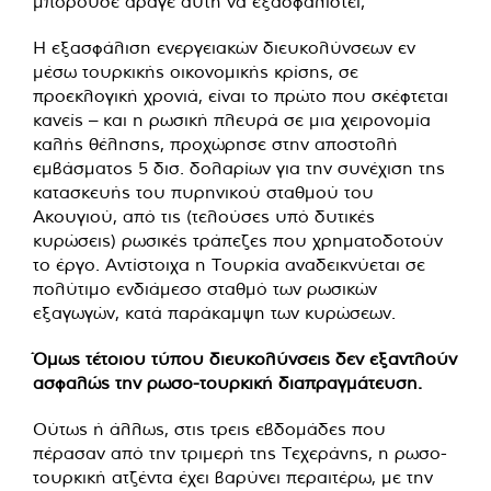
μπορούσε άραγε αυτή να εξασφαλιστεί;
Η εξασφάλιση ενεργειακών διευκολύνσεων εν
μέσω τουρκικής οικονομικής κρίσης, σε
προεκλογική χρονιά, είναι το πρώτο που σκέφτεται
κανείς – και η ρωσική πλευρά σε μια χειρονομία
καλής θέλησης, προχώρησε στην αποστολή
εμβάσματος 5 δισ. δολαρίων για την συνέχιση της
κατασκευής του πυρηνικού σταθμού του
Ακουγιού, από τις (τελούσες υπό δυτικές
κυρώσεις) ρωσικές τράπεζες που χρηματοδοτούν
το έργο. Αντίστοιχα η Τουρκία αναδεικνύεται σε
πολύτιμο ενδιάμεσο σταθμό των ρωσικών
εξαγωγών, κατά παράκαμψη των κυρώσεων.
Όμως τέτοιου τύπου διευκολύνσεις δεν εξαντλούν
ασφαλώς την ρωσο-τουρκική διαπραγμάτευση.
Ούτως ή άλλως, στις τρεις εβδομάδες που
πέρασαν από την τριμερή της Τεχεράνης, η ρωσο-
τουρκική ατζέντα έχει βαρύνει περαιτέρω, με την