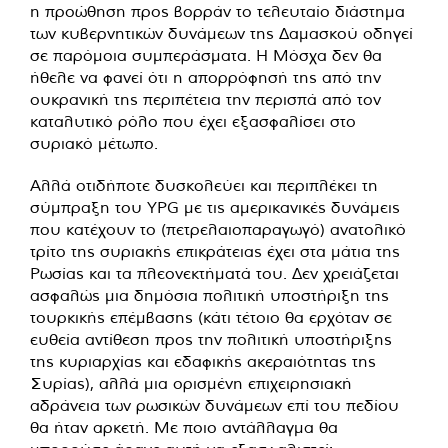
η προώθηση προς βορράν το τελευταίο διάστημα
των κυβερνητικών δυνάμεων της Δαμασκού οδηγεί
σε παρόμοια συμπεράσματα. Η Μόσχα δεν θα
ήθελε να φανεί ότι η απορρόφησή της από την
ουκρανική της περιπέτεια την περισπά από τον
καταλυτικό ρόλο που έχει εξασφαλίσει στο
συριακό μέτωπο.
Αλλά οτιδήποτε δυσκολεύει και περιπλέκει τη
σύμπραξη του YPG με τις αμερικανικές δυνάμεις
που κατέχουν το (πετρελαιοπαραγωγό) ανατολικό
τρίτο της συριακής επικράτειας έχει στα μάτια της
Ρωσίας και τα πλεονεκτήματά του. Δεν χρειάζεται
ασφαλώς μια δημόσια πολιτική υποστήριξη της
τουρκικής επέμβασης (κάτι τέτοιο θα ερχόταν σε
ευθεία αντίθεση προς την πολιτική υποστήριξης
της κυριαρχίας και εδαφικής ακεραιότητας της
Συρίας), αλλά μια ορισμένη επιχειρησιακή
αδράνεια των ρωσικών δυνάμεων επί του πεδίου
θα ήταν αρκετή. Με ποιο αντάλλαγμα θα