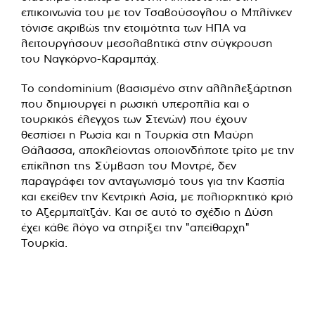
επικοινωνία του με τον Τσαβούσογλου ο Μπλίνκεν
τόνισε ακριβώς την ετοιμότητα των ΗΠΑ να
λειτουργήσουν μεσολαβητικά στην σύγκρουση
του Ναγκόρνο-Καραμπάχ.
Το condominium (βασισμένο στην αλληλεξάρτηση
που δημιουργεί η ρωσική υπεροπλία και ο
τουρκικός έλεγχος των Στενών) που έχουν
θεσπίσει η Ρωσία και η Τουρκία στη Μαύρη
Θάλασσα, αποκλείοντας οποιονδήποτε τρίτο με την
επίκληση της Σύμβαση του Μοντρέ, δεν
παραγράφει τον ανταγωνισμό τους για την Κασπία
και εκείθεν την Κεντρική Ασία, με πολιορκητικό κριό
το Αζερμπαϊτζάν. Και σε αυτό το σχέδιο η Δύση
έχει κάθε λόγο να στηρίξει την "απείθαρχη"
Τουρκία.