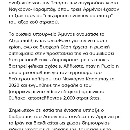
αναζωπύρωση την Τετάρτη των συγκρούσεων στο
Ναγκόρνο-Καραμπάχ, όπου τρεις Αρμένιοι έχασαν
τη ζωή τους σε "επιχείρηση εναντίον σαμποτέρ"
του αζερικού στρατού.
Το ρωσικό υπουργείο Άμυνας ονομάτισε το
Αζερμπαϊτζάν ως υπεύθυνο για την νέα αυτή
κρίση, ενώ σε δυσχερή θέση έρχεται η ρωσική
διπλωματία στην προσπάθειά της να συμβιβάσει
δύο μετασοβιετικές δημοκρατίες με τις οποίες
διατηρεί φιλικές σχέσεις. Άλλωστε, ήταν η Ρωσία η
οποία μεσολάβησε για τον τερματισμό του
δεύτερου πολέμου του Ναγκόρνο Καραμπάχ το
2020 και εγγυήθηκε την ασφάλεια του
(συρρικνωμένου πλέον εδαφικά) αρμενικού
θύλακα, αποστέλλοντας 2.000 στρατιώτες.
Σημειωτέον ότι εστία της έντασης υπήρξε ο
διάδρομος του Λατσίν που συνδέει την Αρμενία με
το Ιράν και διεκδικείται ως χώρος δημιουργίας
ειδικής χερσαίας σύνδεσης της Τουρκίας με το