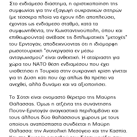
Στο ενδιάμεσο διάστημα, η οριστικοποίηση της
συμφωνίας για την εξαγωγή ουκρανικών σιτηρών
(με τέσσερα πλοία να έχουν ήδη αποπλεύσει,
έχοντας ως ενδιάμεσο σταθμό, κατά τα
συμφωνηθέντα, την Κωνσταντινούπολη, όπου και
επιθεωρούνται) ανέβασε τις διπλωματικές "μετοχές"
του Ερντογάν, αποδεικνύοντας ότι η ιδιόμορφη
ρωσοτουρκική "συνεργασία εν μέσω
ανταγωνισμού" είναι ανθεκτική. Η αταίριαστη για
χώρα του ΝΑΤΟ θέση ενδιαμέσου που έχει
υιοθετήσει η Τουρκία στην ουκρανική κρίση γίνεται
για τη Δύση κάτι που όχι απλώς θα πρέπει να
ανεχθεί, αλλά δυνάμει και να αξιοποιήσει.
Το Σότσι είναι ονομαστό θέρετρο της Μαύρης
Θάλασσας. Όμως η ατζέντα της συνάντησης
Πούτιν-Ερντογάν αναγκαστικά περιλαμβάνει και
τους άλλους δύο θαλάσσιους χώρους με τους
οποίους αναπόσπαστα συνδέεται η Μαύρη
Θάλασσα: την Ανατολική Μεσόγειο και την Κασπία.