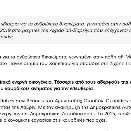
τιβίστρια για τα ανθρώπινα δικαιώματα, γεννημένη στην πό
 2019 από μαχητές της Αχράρ αλ-Σαρκίγια που ελέγχονται 
πιάντ.
ια για τα ανθρώπινα δικαιώματα, γεννημένη στην πόλη αλ-
ε στο Πανεπιστήμιο του Χαλεπίου για σπουδές στη Σχολή Π
ιτικά ενεργή οικογένεια. Τέσσερις από τους αδερφούς της 
ου κουρδικού κινήματος για την ελευθερία.
 λαϊκές συνελεύσεις του Αμπντουλάχ Οτσαλάν. Οι ομιλίες 
τητας της Χαβρίν. Με την ανακήρυξη της Δημοκρατικής Αυτ
ργειας της Δημοκρατικής Αυτοδιοίκησης. Το 2015, έπαιξε
 οικονομικής εργασίας στις κουρδικές περιοχές.