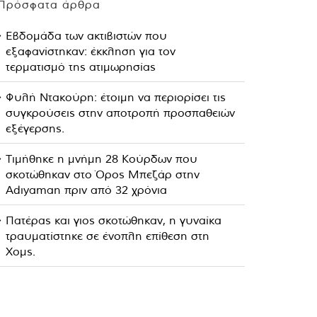
Πρόσφατα άρθρα
Εβδομάδα των ακτιβιστών που
εξαφανίστηκαν: έκκληση για τον
τερματισμό της ατιμωρησίας
Φυλή Ντακούρη: έτοιμη να περιορίσει τις
συγκρούσεις στην αποτροπή προσπαθειών
εξέγερσης.
Τιμήθηκε η μνήμη 28 Κούρδων που
σκοτώθηκαν στο Όρος Μπεζάρ στην
Adıyaman πριν από 32 χρόνια
Πατέρας και γιος σκοτώθηκαν, η γυναίκα
τραυματίστηκε σε ένοπλη επίθεση στη
Χομς.