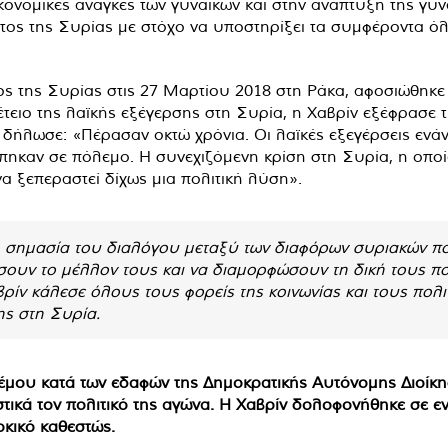
ικονομικές ανάγκες των γυναικών και στην ανάπτυξη της γυν
τος της Συρίας με στόχο να υποστηρίξει τα συμφέροντα 
 της Συρίας στις 27 Μαρτίου 2018 στη Ράκα, αφοσιώθηκε 
ειο της λαϊκής εξέγερσης στη Συρία, η Χαβρίν εξέφρασε τη
 δήλωσε: «Πέρασαν οκτώ χρόνια. Οι λαϊκές εξεγέρσεις ενάν
ηκαν σε πόλεμο. Η συνεχιζόμενη κρίση στη Συρία, η οποία 
 ξεπεραστεί δίχως μια πολιτική λύση».
 τη σημασία του διαλόγου μεταξύ των διαφόρων συριακών πο
ίσουν το μέλλον τους και να διαμορφώσουν τη δική τους πολ
ρίν κάλεσε όλους τους φορείς της κοινωνίας και τους πο
ης στη Συρία.
μου κατά των εδαφών της Δημοκρατικής Αυτόνομης Διοίκησ
τικά τον πολιτικό της αγώνα. Η Χαβρίν δολοφονήθηκε σε ε
ρκικό καθεστώς.