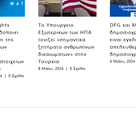
ghts
Το Υπουργείο
DFG και 
δοποιεί
Εξωτερικών των ΗΠΑ
δημοσιογ
η της
τονίζει «σημαντικά
είναι έγκ
των
ζητήματα ανθρωπίνων
απελευθε
δικαιωμάτων» στην
δημοσιογ
 στοιχείων
Τουρκία
6 Μαΐου, 2024
α
8 Μαΐου, 2024
|
0 Σχόλια
24
|
0 Σχόλια