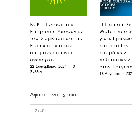
KCK: Η στάση της
Η Human Ri
Επιτροπής Υπουργών
Watch προει
του Συμβουλίου της
για κλιμάκωσ
Ευρώπης για την
καταστολής 
απομόνωση είναι
κουρδικών
ανεπαρκής
πολιτιστικών
στην Τουρκί
22 Σεπτεμβρίου, 2024
|
0
Σχόλια
16 Αυγούστου, 20
Αφήστε ένα σχόλιο
Comment