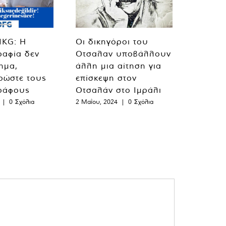
MKG: Η
Οι δικηγόροι του
ραφία δεν
Οτσαλαν υποβάλλουν
λημα,
άλλη μια αίτηση για
ρώστε τους
επίσκεψη στον
ράφους
Οτσαλάν στο Ιμράλι
|
0 Σχόλια
2 Μαΐου, 2024
|
0 Σχόλια