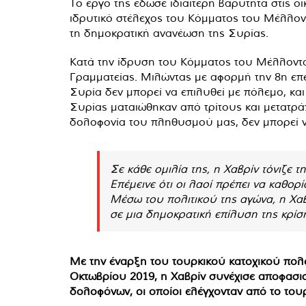
Το έργο της έδωσε ιδιαίτερη βαρύτητα στις ο
ιδρυτικό στέλεχος του Κόμματος του Μέλλον
τη δημοκρατική ανανέωση της Συρίας.
Κατά την ίδρυση του Κόμματος του Μέλλοντος
Γραμματείας. Μιλώντας με αφορμή την 8η επέτ
Συρία δεν μπορεί να επιλυθεί με πόλεμο, και
Συρίας ματαιώθηκαν από τρίτους και μετατράπ
δολοφονία του πληθυσμού μας, δεν μπορεί να
Σε κάθε ομιλία της, η Χαβρίν τόνιζε
Επέμεινε ότι οι λαοί πρέπει να καθορ
Μέσω του πολιτικού της αγώνα, η Χαβ
σε μια δημοκρατική επίλυση της κρίσ
Με την έναρξη του τουρκικού κατοχικού πολέ
Οκτωβρίου 2019, η Χαβρίν συνέχισε αποφασισ
δολοφόνων, οι οποίοι ελέγχονταν από το του