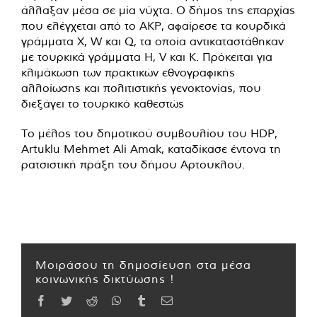
άλλαξαν μέσα σε μία νύχτα. Ο δήμος της επαρχίας
που ελέγχεται από το AKP, αφαίρεσε τα κουρδικά
γράμματα X, W και Q, τα οποία αντικαταστάθηκαν
με τουρκικά γράμματα H, V και K. Πρόκειται για
κλιμάκωση των πρακτικών εθνογραφικής
αλλοίωσης και πολιτιστικής γενοκτονίας, που
διεξάγει το τουρκικό καθεστώς
Το μέλος του δημοτικού συμβουλίου του HDP,
Artuklu Mehmet Ali Amak, καταδίκασε έντονα τη
ρατσιστική πράξη του δήμου Αρτουκλού.
Μοιράσου τη δημοσίευση στα μέσα
κοινωνικής δικτύωσης !
Facebook
Twitter
Reddit
WhatsApp
Tumblr
Email