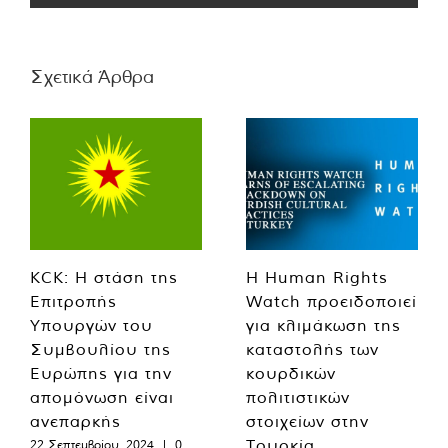
Σχετικά Άρθρα
KCK: Η στάση της
Η Human Rights
Επιτροπής
Watch προειδοποιεί
Υπουργών του
για κλιμάκωση της
Συμβουλίου της
καταστολής των
Ευρώπης για την
κουρδικών
απομόνωση είναι
πολιτιστικών
ανεπαρκής
στοιχείων στην
Τουρκία
22 Σεπτεμβρίου, 2024
|
0