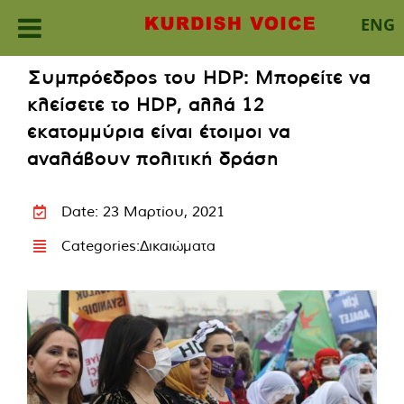
ENG
Skip
Συμπρόεδρος του HDP: Μπορείτε να
to
κλείσετε το HDP, αλλά 12
content
εκατομμύρια είναι έτοιμοι να
αναλάβουν πολιτική δράση
Date: 23 Μαρτίου, 2021
Categories:
Δικαιώματα