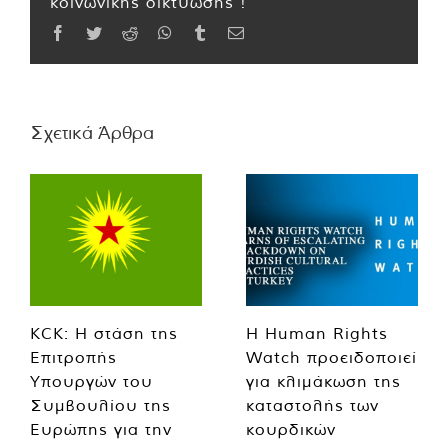
κοινωνικής δικτύωσης !
Facebook
Twitter
Reddit
WhatsApp
Tumblr
Email
Σχετικά Άρθρα
KCK: Η στάση της
Η Human Rights
Επιτροπής
Watch προειδοποιεί
Υπουργών του
για κλιμάκωση της
Συμβουλίου της
καταστολής των
Ευρώπης για την
κουρδικών