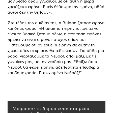
μανιφέστο αφού γνωρίζουμε ότι αυτή η χώρα
χρειάζεται ειρήνη. Εμείς θέλουμε την ειρήνη, αλλά
αυτοί δεν την θέλουν».
Στο τέλος της ομιλίας της, η Buldan ζήτησε ειρήνη
και δημοκρατία. «Η απαίτηση ειρήνης πρέπει να
είναι το βασικό ζήτημα όλων, η απαίτηση ειρήνης
πρέπει να είναι ο μόνος στόχος όλων μας.
Πιστεύουμε ότι αν έρθει η ειρήνη σε αυτήν τη
χώρα, όλες οι κρίσεις θα τελειώσουν. Για άλλη μια
φορά, γιορτάζουμε το Νεβρόζ όλοι μαζί, με τις
γυναίκες μας, με την νεολαία μας. Ελπίζω ότι το
Νεβρόζ θα φέρει ειρήνη, αδελφότητα ελευθερία
και δημοκρατία. Ευτυχισμένο Νεβρόζ!"
Μοιράσου τη δημοσίευση στα μέσα