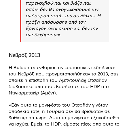
παρενοχλούνται και βιάζονται,
οπότε δεν θα αναγνωρίσουμε την
απόσυρση αυτής της συνθήκης. Η
πράξη απόσυρσης από τον
Ερντογάν είναι άκυρη και δεν την
αποδεχόμαστε».
Νεβρόζ 2013
Η Buldan υπενθύμισε τις εορταστικές εκδηλώσεις
του Νεβρόζ που πραγματοποιήθηκαν το 2013, στις
οποίες η επιστολή του Αμπντουλάχ Οτσαλάν
διαβάστηκε από τους βουλευτές του HDP στο
Ντιγιαρμπακίρ (Αμέντ).
«Εάν αυτό το μανιφέστο του Οτσαλάν γινόταν
αποδεκτό τότε, η Τουρκία δεν θα βρισκόταν σε
βαθιά κρίση τώρα. Αυτό το μανιφέστο εξακολουθεί
να ισχύει. Εμείς, το HDP, είμαστε πίσω από αυτό το