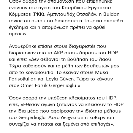
Όσον αφορά την απομόνωση που επιβλήθηκε
εναντίον του ηγέτη του Κουρδικού Εργατικού
Κόμματος (ΡΚΚ), Αμπντουλάχ Οτσαλάν, η Buldan
τόνισε ότι αυτό που διαπράττει η Τουρκία αποτελεί
έγκλημα και η απομόνωση πρέπει να αρθεί
αμέσως.
Αναφέρθηκε επίσης στους διαχειριστές που
διορίστηκαν από το ΑΚΡ στους δήμους του HDP
και είπε: «Δεν σέβονται τη βούληση του λαού.
Τώρα καθαιρούν και τα μέλη των βουλευτών μας
από το κοινοβούλιο. Το έκαναν στους Musa
Farisoğulları και Leyla Güven. Τώρα το κάνουν
στον Ömer Faruk Gergerlioğlu ».
Όσον αφορά την υπόθεση κλεισίματος του HDP,
είπε, «Έθεσαν αγωγή ζητώντας να κλείσουν το HDP
την ίδια μέρα που αφαίρεσαν την ιδιότητα μέλους
του Gergerlioğlu. Αυτό δείχνει ότι η κυβέρνηση
συνεχίζει να ηττάται και ξεμένει από επιλογές».