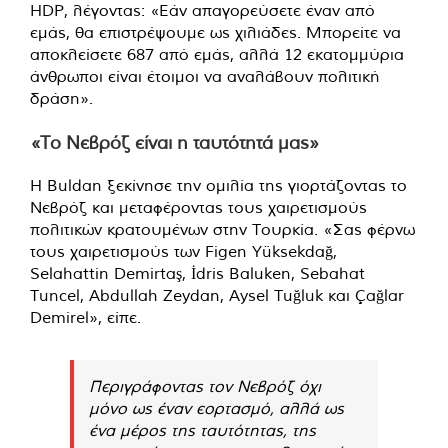
HDP, λέγοντας: «Εάν απαγορεύσετε έναν από
εμάς, θα επιστρέψουμε ως χιλιάδες. Μπορείτε να
αποκλείσετε 687 από εμάς, αλλά 12 εκατομμύρια
άνθρωποι είναι έτοιμοι να αναλάβουν πολιτική
δράση».
«Το Νεβρόζ είναι η ταυτότητά μας»
Η Buldan ξεκίνησε την ομιλία της γιορτάζοντας το
Νεβρόζ και μεταφέροντας τους χαιρετισμούς
πολιτικών κρατουμένων στην Τουρκία. «Σας φέρνω
τους χαιρετισμούς των Figen Yüksekdağ,
Selahattin Demirtaş, İdris Baluken, Sebahat
Tuncel, Abdullah Zeydan, Aysel Tuğluk και Çağlar
Demirel», είπε.
Περιγράφοντας τον Νεβρόζ όχι
μόνο ως έναν εορτασμό, αλλά ως
ένα μέρος της ταυτότητας, της