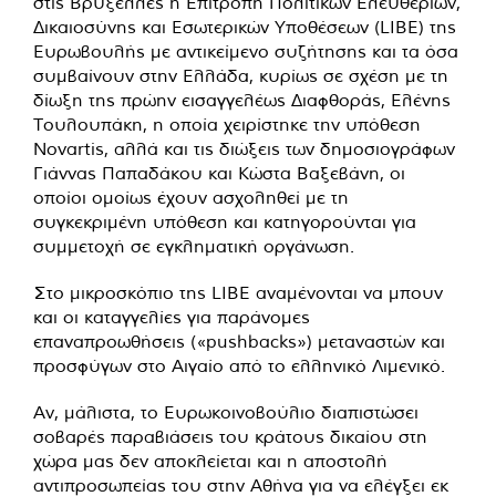
στις Βρυξέλλες η Επιτροπή Πολιτικών Ελευθεριών,
Δικαιοσύνης και Εσωτερικών Υποθέσεων (LIBE) της
Ευρωβουλής με αντικείμενο συζήτησης και τα όσα
συμβαίνουν στην Ελλάδα, κυρίως σε σχέση με τη
δίωξη της πρώην εισαγγελέως Διαφθοράς, Ελένης
Τουλουπάκη, η οποία χειρίστηκε την υπόθεση
Novartis, αλλά και τις διώξεις των δημοσιογράφων
Γιάννας Παπαδάκου και Κώστα Βαξεβάνη, οι
οποίοι ομοίως έχουν ασχοληθεί με τη
συγκεκριμένη υπόθεση και κατηγορούνται για
συμμετοχή σε εγκληματική οργάνωση.
Στο μικροσκόπιο της LIBE αναμένονται να μπουν
και οι καταγγελίες για παράνομες
επαναπροωθήσεις («pushbacks») μεταναστών και
προσφύγων στο Αιγαίο από το ελληνικό Λιμενικό.
Αν, μάλιστα, το Ευρωκοινοβούλιο διαπιστώσει
σοβαρές παραβιάσεις του κράτους δικαίου στη
χώρα μας δεν αποκλείεται και η αποστολή
αντιπροσωπείας του στην Αθήνα για να ελέγξει εκ