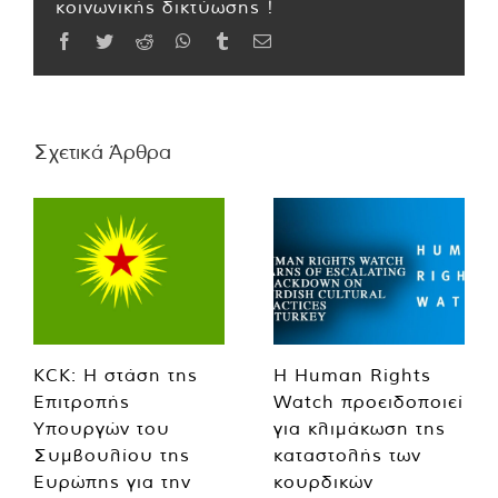
κοινωνικής δικτύωσης !
Facebook
Twitter
Reddit
WhatsApp
Tumblr
Email
Σχετικά Άρθρα
KCK: Η στάση της
Η Human Rights
Επιτροπής
Watch προειδοποιεί
Υπουργών του
για κλιμάκωση της
Συμβουλίου της
καταστολής των
Ευρώπης για την
κουρδικών