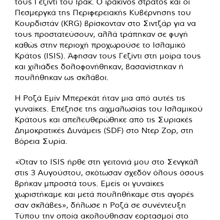
τους Γεζίντι του Ιράκ. Ο ιρακινός στρατός και οι
Πεσμεργκά της Περιφερειακής Κυβέρνησης του
Κουρδιστάν (KRG) βρίσκονταν στο Σιντζάρ για να
τους προστατεύσουν, αλλά τράπηκαν σε φυγή
καθώς στην περιοχή προχωρούσε το Ισλαμικό
Κράτος (ISIS). Άφησαν τους Γεζίντι στη μοίρα τους
και χιλιάδες δολοφονήθηκαν, βασανίστηκαν ή
πουλήθηκαν ως σκλάβοι.
Η Ροζά Εμίν Μπερεκάτ ήταν μια από αυτές τις
γυναίκες. Επέζησε της αιχμαλωσίας του Ισλαμικού
Κράτους και απελευθερώθηκε από τις Συριακές
Δημοκρατικές Δυνάμεις (SDF) στο Ντερ Ζορ, στη
βόρεια Συρία.
«Όταν το ISIS ήρθε στη γειτονιά μου στο Σενγκάλ
στις 3 Αυγούστου, σκότωσαν σχεδόν όλους όσους
βρήκαν μπροστά τους. Εμείς οι γυναίκες
χωριστήκαμε και μετά πουληθήκαμε στις αγορές
σαν σκλάβες», δήλωσε η Ροζά σε συνέντευξη
Τύπου την οποία ακολούθησαν εορτασμοί στο