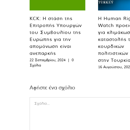
KCK: Η στάση της
Η Human Ri
Επιτροπής Υπουργών
Watch προει
του Συμβουλίου της
για κλιμάκωσ
Ευρώπης για την
καταστολής 
απομόνωση είναι
κουρδικών
ανεπαρκής
πολιτιστικών
στην Τουρκί
22 Σεπτεμβρίου, 2024
|
0
Σχόλια
16 Αυγούστου, 20
Αφήστε ένα σχόλιο
Comment