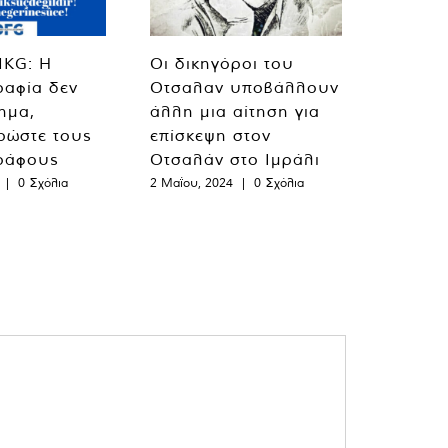
MKG: Η
Οι δικηγόροι του
ραφία δεν
Οτσαλαν υποβάλλουν
λημα,
άλλη μια αίτηση για
ρώστε τους
επίσκεψη στον
ράφους
Οτσαλάν στο Ιμράλι
|
0 Σχόλια
2 Μαΐου, 2024
|
0 Σχόλια