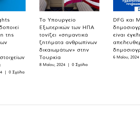
ghts
Το Υπουργείο
DFG και 
δοποιεί
Εξωτερικών των ΗΠΑ
δημοσιογ
η της
τονίζει «σημαντικά
είναι έγκ
των
ζητήματα ανθρωπίνων
απελευθε
δικαιωμάτων» στην
δημοσιογ
 στοιχείων
Τουρκία
6 Μαΐου, 2024
α
8 Μαΐου, 2024
|
0 Σχόλια
24
|
0 Σχόλια