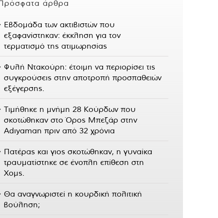
Πρόσφατα άρθρα
Εβδομάδα των ακτιβιστών που
εξαφανίστηκαν: έκκληση για τον
τερματισμό της ατιμωρησίας
Φυλή Ντακούρη: έτοιμη να περιορίσει τις
συγκρούσεις στην αποτροπή προσπαθειών
εξέγερσης.
Τιμήθηκε η μνήμη 28 Κούρδων που
σκοτώθηκαν στο Όρος Μπεζάρ στην
Adıyaman πριν από 32 χρόνια
Πατέρας και γιος σκοτώθηκαν, η γυναίκα
τραυματίστηκε σε ένοπλη επίθεση στη
Χομς.
Θα αναγνωριστεί η κουρδική πολιτική
βούληση;