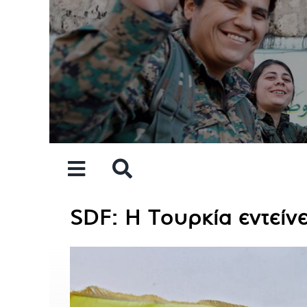
Skip
to
content
SDF: Η Τουρκία εντείνει