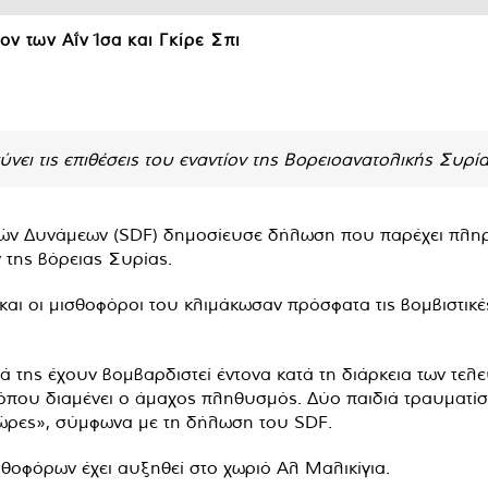
ίον των Αΐν Ίσα και Γκίρε Σπι
ύνει τις επιθέσεις του εναντίον της Βορειοανατολικής Συρία
ν Δυνάμεων (SDF) δημοσίευσε δήλωση που παρέχει πληροφ
 της βόρειας Συρίας.
και οι μισθοφόροι του κλιμάκωσαν πρόσφατα τις βομβιστικές
ρά της έχουν βομβαρδιστεί έντονα κατά τη διάρκεια των τελ
ς όπου διαμένει ο άμαχος πληθυσμός. Δύο παιδιά τραυματ
 ώρες», σύμφωνα με τη δήλωση του SDF.
σθοφόρων έχει αυξηθεί στο χωριό Αλ Μαλικίγια.