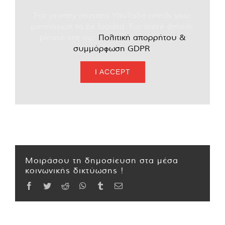
For privacy reasons YouTube needs your
permission to be loaded. For more details,
please see our
Πολιτική απορρήτου &
συμμόρφωση GDPR
.
I ACCEPT
Μοιράσου τη δημοσίευση στα μέσα
κοινωνικής δικτύωσης !
Facebook
Twitter
Reddit
WhatsApp
Tumblr
Email