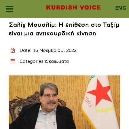
ENG
Skip
Σαλίχ Μουσλίμ: Η επίθεση στο Ταξίμ
to
είναι μια αντικουρδική κίνηση
content
Date: 16 Νοεμβρίου, 2022
Categories:
Δικαιώματα