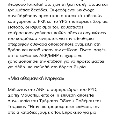
λεωφόρο Ιστικλάλ στοίχισε τη ζωή σε έξι άτομα και
τραυμάτισε δεκάδες. Οι φερόμενοι ως ένοχοι
συνελήφθησαν άμεσα και το τουρκικό καθεστώς
κατηγόρησε το PKK και το YPG της βόρειας Συρίας.
Ωστόσο, οι ισχυρισμοί του καθεστώτος
κατέρρευσαν γρήγορα, καθώς όλες οι οργανώσεις
του κουρδικού κινήματος για την ελευθερία
απέρριψαν σθεναρά οποιαδήποτε ανάμειξη στη
δράση και καταδίκασαν την επίθεση. Γίνεται σαφές
ότι το καθεστώς AKP/MHP επιχειρεί να
χρησιμοποιήσει την επίθεση για να προετοιμαστεί
για άλλη μια εισβολή στη βόρεια Συρία.
«Μια οθωμανική ίντριγκα»
Μιλώντας στο ANF, ο συμπρόεδρος του PYD,
Σαλίχ Μουσλίμ, είπε ότι η επίθεση αποτελεί
συνωμοσία του Τμήματος Ειδικού Πολέμου της
Τουρκίας. "Ήταν μια τρομοκρατική επίθεση, την
οποία καταδικάζουμε όλοι. Επρόκειτο για μια