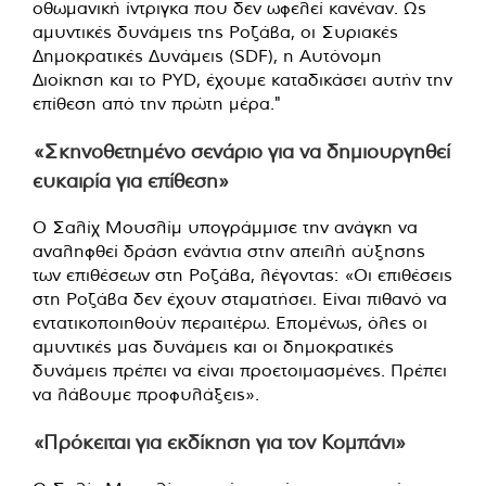
οθωμανική ίντριγκα που δεν ωφελεί κανέναν. Ως
αμυντικές δυνάμεις της Ροζάβα, οι Συριακές
Δημοκρατικές Δυνάμεις (SDF), η Αυτόνομη
Διοίκηση και το PYD, έχουμε καταδικάσει αυτήν την
επίθεση από την πρώτη μέρα."
«Σκηνοθετημένο σενάριο για να δημιουργηθεί
ευκαιρία για επίθεση»
Ο Σαλίχ Μουσλίμ υπογράμμισε την ανάγκη να
αναληφθεί δράση ενάντια στην απειλή αύξησης
των επιθέσεων στη Ροζάβα, λέγοντας: «Οι επιθέσεις
στη Ροζάβα δεν έχουν σταματήσει. Είναι πιθανό να
εντατικοποιηθούν περαιτέρω. Επομένως, όλες οι
αμυντικές μας δυνάμεις και οι δημοκρατικές
δυνάμεις πρέπει να είναι προετοιμασμένες. Πρέπει
να λάβουμε προφυλάξεις».
«Πρόκειται για εκδίκηση για τον Κομπάνι»