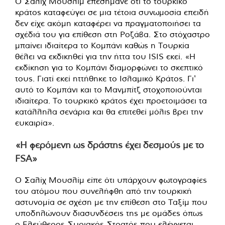
Ο Σαλίχ Μουσλίμ επεσήμανε ότι το τουρκικό
κράτος καταφεύγει σε μια τέτοια συνωμοσία επειδή
δεν είχε ακόμη καταφέρει να πραγματοποιήσει τα
σχέδιά του για επίθεση στη Ροζάβα. Στο στόχαστρο
μπαίνει ιδιαίτερα το Κομπάνι καθώς η Τουρκία
θέλει να εκδικηθεί για την ήττα του ISIS εκεί. «Η
εκδίκηση για το Κομπάνι διαμορφώνει το σκεπτικό
τους. Γιατί εκεί ηττήθηκε το Ισλαμικό Κράτος. Γι'
αυτό το Κομπάνι και το Μανμπίτζ στοχοποιούνται
ιδιαίτερα. Το τουρκικό κράτος έχει προετοιμάσει τα
κατάλληλα σενάρια και θα επιτεθεί μόλις βρει την
ευκαιρία».
«Η φερόμενη ως δράστης έχει δεσμούς με το
FSA»
Ο Σαλίχ Μουσλίμ είπε ότι υπάρχουν φωτογραφίες
του ατόμου που συνελήφθη από την τουρκική
αστυνομία σε σχέση με την επίθεση στο Ταξίμ που
υποδηλώνουν διασυνδέσεις της με ομάδες όπως
ο Ελεύθερος Συριακός Στρατός που ελέγχεται