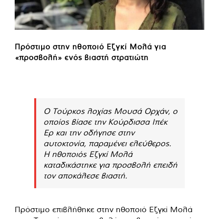
Πρόστιμο στην ηθοποιό Εζγκί Μολά για
«προσβολή» ενός βιαστή στρατιώτη
Ο Τούρκος λοχίας Μουσά Ορχάν, ο
οποίος βίασε την Κούρδισσα Ιπέκ
Ερ και την οδήγησε στην
αυτοκτονία, παραμένει ελεύθερος.
Η ηθοποιός Εζγκί Μολά
καταδικάστηκε για προσβολή επειδή
τον αποκάλεσε βιαστή.
Πρόστιμο επιβλήθηκε στην ηθοποιό Εζγκί Μολά