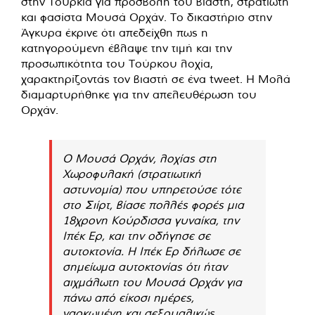
στην Τουρκία για προσβολή του βιαστή, στρατιώτη
και φασίστα Μουσά Ορχάν. Το δικαστήριο στην
Άγκυρα έκρινε ότι απεδείχθη πως η
κατηγορούμενη έβλαψε την τιμή και την
προσωπικότητα του Τούρκου λοχία,
χαρακτηρίζοντάς τον βιαστή σε ένα tweet. Η Μολά
διαμαρτυρήθηκε για την απελευθέρωση του
Ορχάν.
Ο Μουσά Ορχάν, λοχίας στη
Χωροφυλακή (στρατιωτική
αστυνομία) που υπηρετούσε τότε
στο Σιίρτ, βίασε πολλές φορές μια
18χρονη Κούρδισσα γυναίκα, την
Ιπέκ Ερ, και την οδήγησε σε
αυτοκτονία. Η Ιπέκ Ερ δήλωσε σε
σημείωμα αυτοκτονίας ότι ήταν
αιχμάλωτη του Μουσά Ορχάν για
πάνω από είκοσι ημέρες,
ναρκωμένη και σεξουαλικώς