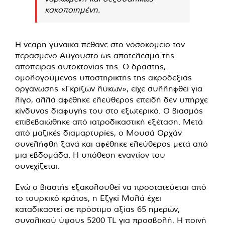
κακοποιημένη.
Η νεαρή γυναίκα πέθανε στο νοσοκομείο τον
περασμένο Αύγουστο ως αποτέλεσμα της
απόπειρας αυτοκτονίας της. Ο δράστης,
ομολογούμενος υποστηρικτής της ακροδεξιάς
οργάνωσης «Γκρίζων λύκων», είχε συλληφθεί για
λίγο, αλλά αφέθηκε ελεύθερος επειδή δεν υπήρχε
κίνδυνος διαφυγής του στο εξωτερικό. Ο βιασμός
επιβεβαιώθηκε από ιατροδικαστική εξέταση. Μετά
από μαζικές διαμαρτυρίες, ο Μουσά Ορχάν
συνελήφθη ξανά και αφέθηκε ελεύθερος μετά από
μια εβδομάδα. Η υπόθεση εναντίον του
συνεχίζεται.
Ενώ ο βιαστής εξακολουθεί να προστατεύεται από
το τουρκικό κράτος, η Εζγκί Μολά έχει
καταδικαστεί σε πρόστιμο αξίας 65 ημερών,
συνολικού ύψους 5200 TL για προσβολή. Η ποινή