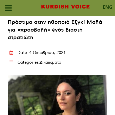
ENG
Skip
Πρόστιμο στην ηθοποιό Εζγκί Μολά
to
για «προσβολή» ενός βιαστή
content
στρατιώτη
Date: 4 Οκτωβρίου, 2021
Categories:
Δικαιώματα