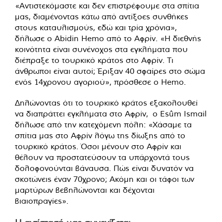
«Αντιστεκόμαστε και δεν επιστρέφουμε στα σπίτια
μας, διαμένοντας κάτω από αντίξοες συνθήκες
στους καταυλισμούς, εδώ και τρία χρόνια»,
δήλωσε ο Abidin Hemo από το Αφρίν. «Η διεθνής
κοινότητα είναι συνένοχος στα εγκλήματα που
διέπραξε το τουρκικό κράτος στο Αφρίν. Τι
άνθρωποι είναι αυτοί; Έριξαν 40 σφαίρες στο σώμα
ενός 14χρονου αγοριού», πρόσθεσε ο Hemo.
Δηλώνοντας ότι το τουρκικό κράτος εξακολουθεί
να διαπράττει εγκλήματα στο Αφρίν, ο Esûm Ismail
δήλωσε από την κατεχόμενη πόλη: «Χάσαμε τα
σπίτια μας στο Αφρίν λόγω της δίωξης από το
τουρκικό κράτος. Όσοι μένουν στο Αφρίν και
θέλουν να προστατεύσουν τα υπάρχοντά τους
δολοφονούνται βάναυσα. Πώς είναι δυνατόν να
σκοτώνεις έναν 70χρονο; Ακόμη και οι τάφοι των
μαρτύρων βεβηλώνονται και δέχονται
βιαιοπραγίες».