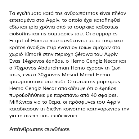
Τα εγκλήματα κατά της ανθρωπότητας είναι πλέον
εκτεταμένα στο Αφρίν, το οποίο έχει καταληφθεί
εδώ και τρία χρόνια από το τουρκικό καθεστώς
εισβολής και τις συμμορίες του. Οι συμμορίες
Firqat al-Hamza που συνδέονται με το τουρκικό
κράτος άνοιξαν πυρ εναντίον τριών αμάχων στο
χωριό Kîmarê στην περιοχή Şêrawa του Αφρίν
Ένας 14χρονος έφηβος, ο Hemo Cengiz Necar και
ο 70χρονος Abdurehman Hemo έχασαν τη ζωή
τους, ενώ ο 30χρονος Mesud Mecid Hemo
τραυματίστηκε στο πόδι. Ο αυτόπτης μάρτυρας
Hemo Cengiz Necar αποκάλυψε ότι ο έφηβος
πυροβολήθηκε με παραπάνω από 40 σφαίρες.
Μιλώντας για το θέμα, οι πρόσφυγες του Αφρίν
καταδίκασαν τη διεθνή κοινότητα κατηγορώντας την
για τη σιωπή που επιδεικνύει.
Απάνθρωπες συνθήκες