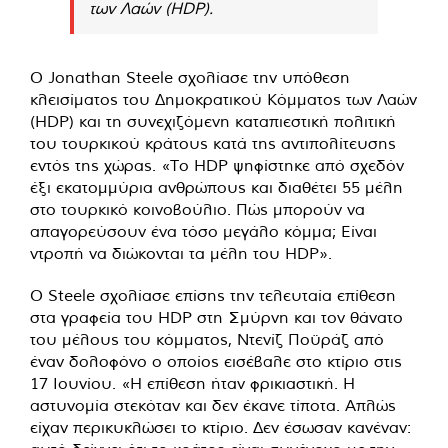
των Λαών (HDP).
Ο Jonathan Steele σχολίασε την υπόθεση
κλεισίματος του Δημοκρατικού Κόμματος των Λαών
(HDP) και τη συνεχιζόμενη καταπιεστική πολιτική
του τουρκικού κράτους κατά της αντιπολίτευσης
εντός της χώρας. «Το HDP ψηφίστηκε από σχεδόν
έξι εκατομμύρια ανθρώπους και διαθέτει 55 μέλη
στο τουρκικό κοινοβούλιο. Πώς μπορούν να
απαγορεύσουν ένα τόσο μεγάλο κόμμα; Είναι
ντροπή να διώκονται τα μέλη του HDP».
Ο Steele σχολίασε επίσης την τελευταία επίθεση
στα γραφεία του HDP στη Σμύρνη και τον θάνατο
του μέλους του κόμματος, Ντενίζ Ποϋράζ από
έναν δολοφόνο ο οποίος εισέβαλε στο κτίριο στις
17 Ιουνίου. «Η επίθεση ήταν φρικιαστική. Η
αστυνομία στεκόταν και δεν έκανε τίποτα. Απλώς
είχαν περικυκλώσει το κτίριο. Δεν έσωσαν κανέναν: