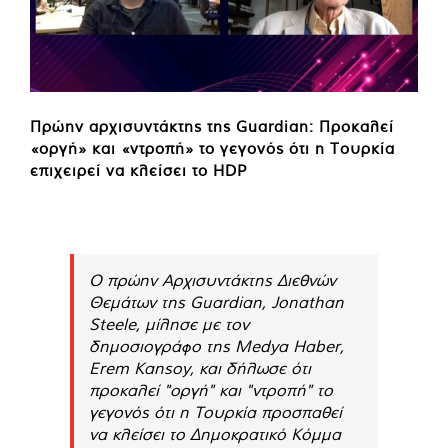
Πρώην αρχισυντάκτης της Guardian: Προκαλεί
«οργή» και «ντροπή» το γεγονός ότι η Τουρκία
επιχειρεί να κλείσει το HDP
Ο πρώην Αρχισυντάκτης Διεθνών
Θεμάτων της Guardian, Jonathan
Steele, μίλησε με τον
δημοσιογράφο της Medya Haber,
Erem Kansoy, και δήλωσε ότι
προκαλεί "οργή" και "ντροπή" το
γεγονός ότι η Τουρκία προσπαθεί
να κλείσει το Δημοκρατικό Κόμμα