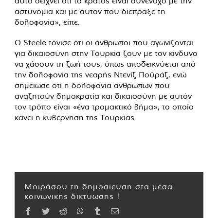
αυτό δείχνει ότι το κράτος είναι συνένοχο με την
αστυνομία και με αυτόν που διέπραξε τη
δολοφονία», είπε.
Ο Steele τόνισε ότι οι άνθρωποι που αγωνίζονται
για δικαιοσύνη στην Τουρκία ζουν με τον κίνδυνο
να χάσουν τη ζωή τους, όπως αποδεικνύεται από
την δολοφονία της νεαρής Ντενίζ Ποϋράζ, ενώ
σημείωσε ότι η δολοφονία ανθρώπων που
αναζητούν δημοκρατία και δικαιοσύνη με αυτόν
τον τρόπο είναι «ένα τρομακτικό βήμα», το οποίο
κάνει η κυβέρνηση της Τουρκίας.
Μοιράσου τη δημοσίευση στα μέσα
κοινωνικής δικτύωσης !
Facebook
Twitter
Reddit
WhatsApp
Tumblr
Email