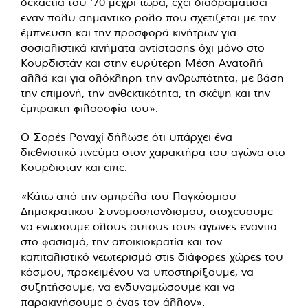
δεκαετία του '70 μέχρι τώρα, έχει διαδραματίσει
έναν πολύ σημαντικό ρόλο που σχετίζεται με την
έμπνευση και την προσφορά κινήτρων για
σοσιαλιστικά κινήματα αντίστασης όχι μόνο στο
Κουρδιστάν και στην ευρύτερη Μέση Ανατολή
αλλά και για ολόκληρη την ανθρωπότητα, με βάση
την επιμονή, την ανθεκτικότητα, τη σκέψη και την
έμπρακτη φιλοσοφία του».
Ο Σορές Ροναχί δήλωσε ότι υπάρχει ένα
διεθνιστικό πνεύμα στον χαρακτήρα του αγώνα στο
Κουρδιστάν και είπε:
«Κάτω από την ομπρέλα του Παγκόσμιου
Δημοκρατικού Συνομοσπονδισμού, στοχεύουμε
να ενώσουμε όλους αυτούς τους αγώνες ενάντια
στο φασισμό, την αποικιοκρατία και τον
καπιταλιστικό νεωτερισμό στις διάφορες χώρες του
κόσμου, προκειμένου να υποστηρίξουμε, να
συζητήσουμε, να ενδυναμώσουμε και να
παρακινήσουμε ο ένας τον άλλον».