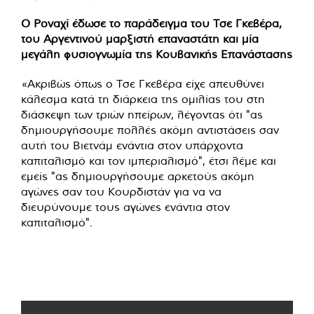
Ο Ροναχί έδωσε το παράδειγμα του Τσε Γκεβέρα,
του Αργεντινού μαρξιστή επαναστάτη και μία
μεγάλη φυσιογνωμία της Κουβανικής Επανάστασης
«Ακριβώς όπως ο Τσε Γκεβέρα είχε απευθύνει
κάλεσμα κατά τη διάρκεια της ομιλίας του στη
διάσκεψη των τριών ηπείρων, λέγοντας ότι "ας
δημιουργήσουμε πολλές ακόμη αντιστάσεις σαν
αυτή του Βιετνάμ ενάντια στον υπάρχοντα
καπιταλισμό και τον ιμπεριαλισμό", έτσι λέμε και
εμείς "ας δημιουργήσουμε αρκετούς ακόμη
αγώνες σαν του Κουρδιστάν για να να
διευρύνουμε τους αγώνες ενάντια στον
καπιταλισμό".