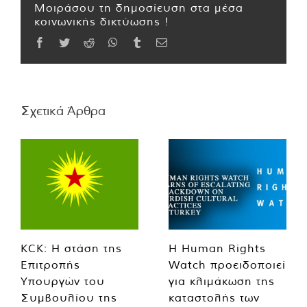
Μοιράσου τη δημοσίευση στα μέσα
κοινωνικής δικτύωσης !
Facebook
Twitter
Reddit
WhatsApp
Tumblr
Email
Σχετικά Άρθρα
KCK: Η στάση της
Η Human Rights
Επιτροπής
Watch προειδοποιεί
Υπουργών του
για κλιμάκωση της
Συμβουλίου της
καταστολής των