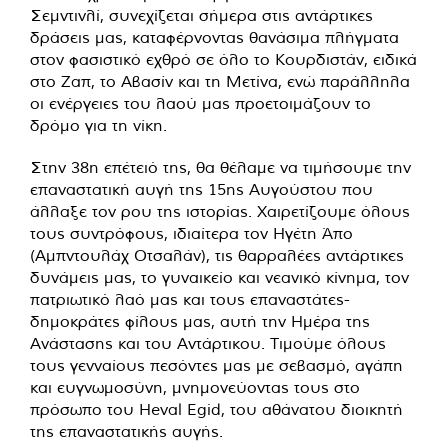
Σεμντινλί, συνεχίζεται σήμερα στις αντάρτικες
δράσεις μας, καταφέρνοντας θανάσιμα πλήγματα
στον φασιστικό εχθρό σε όλο το Κουρδιστάν, ειδικά
στο Ζαπ, το Αβασίν και τη Μετίνα, ενώ παράλληλα
οι ενέργειες του λαού μας προετοιμάζουν το
δρόμο για τη νίκη.
Στην 38η επέτειό της, θα θέλαμε να τιμήσουμε την
επαναστατική αυγή της 15ης Αυγούστου που
άλλαξε τον ρου της ιστορίας. Χαιρετίζουμε όλους
τους συντρόφους, ιδιαίτερα τον Ηγέτη Άπο
(Αμπντουλάχ Οτσαλάν), τις θαρραλέες αντάρτικες
δυνάμεις μας, το γυναικείο και νεανικό κίνημα, τον
πατριωτικό λαό μας και τους επαναστάτες-
δημοκράτες φίλους μας, αυτή την Ημέρα της
Ανάστασης και του Αντάρτικου. Τιμούμε όλους
τους γενναίους πεσόντες μας με σεβασμό, αγάπη
και ευγνωμοσύνη, μνημονεύοντας τους στο
πρόσωπο του Heval Egid, του αθάνατου διοικητή
της επαναστατικής αυγής.