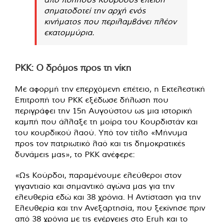
σηματοδοτεί την αρχή ενός
κινήματος που περιλαμβάνει πλέον
εκατομμύρια.
PKK: Ο δρόμος προς τη νίκη
Με αφορμή την επερχόμενη επέτειο, η Εκτελεστική
Επιτροπή του PKK εξέδωσε δήλωση που
περιγράφει την 15η Αυγούστου ως μια ιστορική
καμπή που άλλαξε τη μοίρα του Κουρδιστάν και
του κουρδικού λαού. Υπό τον τίτλο «Μήνυμα
προς τον πατριωτικό λαό και τις δημοκρατικές
δυνάμεις μας», το PKK ανέφερε:
«Ως Κούρδοι, παραμένουμε ελεύθεροι στον
γιγαντιαίο και σημαντικό αγώνα μας για την
ελευθερία εδώ και 38 χρόνια. Η Αντίσταση για την
Ελευθερία και την Ανεξαρτησία, που ξεκίνησε πριν
από 38 χρόνια με τις ενέργειες στο Eruh και το