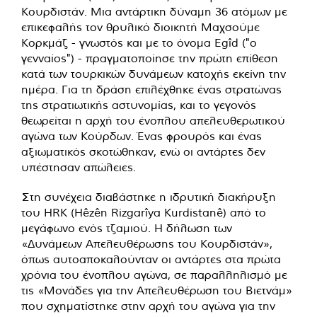
Κουρδιστάν. Μια αντάρτικη δύναμη 36 ατόμων με
επικεφαλής τον θρυλικό διοικητή Μαχσούμε
Κορκμάζ - γνωστός και με το όνομα Egîd ("ο
γενναίος") - πραγματοποίησε την πρώτη επίθεση
κατά των τουρκικών δυνάμεων κατοχής εκείνη την
ημέρα. Για τη δράση επιλέχθηκε ένας στρατώνας
της στρατιωτικής αστυνομίας, και το γεγονός
θεωρείται η αρχή του ένοπλου απελευθερωτικού
αγώνα των Κούρδων. Ένας φρουρός και ένας
αξιωματικός σκοτώθηκαν, ενώ οι αντάρτες δεν
υπέστησαν απώλειες.
Στη συνέχεια διαβάστηκε η ιδρυτική διακήρυξη
του HRK (Hêzên Rizgarîya Kurdistanê) από το
μεγάφωνο ενός τζαμιού. Η δήλωση των
«Δυνάμεων Απελευθέρωσης του Κουρδιστάν»,
όπως αυτοαποκαλούνταν οι αντάρτες στα πρώτα
χρόνια του ένοπλου αγώνα, σε παραλληλισμό με
τις «Μονάδες για την Απελευθέρωση του Βιετνάμ»
που σχηματίστηκε στην αρχή του αγώνα για την