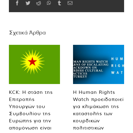
Facebook
Twitter
Reddit
WhatsApp
Tumblr
Email
Σχετικά Άρθρα
KCK: Η στάση της
Η Human Rights
Επιτροπής
Watch προειδοποιεί
Υπουργών του
για κλιμάκωση της
Συμβουλίου της
καταστολής των
Ευρώπης για την
κουρδικών
απομόνωση είναι
πολιτιστικών