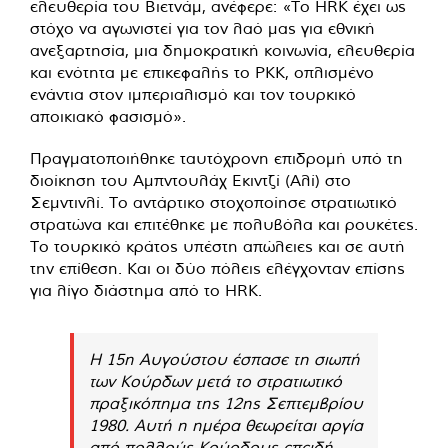
ελευθερία του Βιετνάμ, ανέφερε: «Το HRK έχει ως
στόχο να αγωνιστεί για τον λαό μας για εθνική
ανεξαρτησία, μια δημοκρατική κοινωνία, ελευθερία
και ενότητα με επικεφαλής το PKK, οπλισμένο
ενάντια στον ιμπεριαλισμό και τον τουρκικό
αποικιακό φασισμό».
Πραγματοποιήθηκε ταυτόχρονη επιδρομή υπό τη
διοίκηση του Αμπντουλάχ Εκιντζί (Αλί) στο
Σεμντινλί. Το αντάρτικο στοχοποίησε στρατιωτικό
στρατώνα και επιτέθηκε με πολυβόλα και ρουκέτες.
Το τουρκικό κράτος υπέστη απώλειες και σε αυτή
την επίθεση. Και οι δύο πόλεις ελέγχονταν επίσης
για λίγο διάστημα από το HRK.
Η 15η Αυγούστου έσπασε τη σιωπή
των Κούρδων μετά το στρατιωτικό
πραξικόπημα της 12ης Σεπτεμβρίου
1980. Αυτή η ημέρα θεωρείται αργία
από πολλούς Κούρδους επειδή