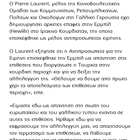
Ο Pierre Laurent, μέλος της Κοινοβουλευτικής
Ομάδας των Κομμουνιστών, Ρεπουμπλικανών,
Πολιτών και Οικολόγων στη Γαλλική Γερουσία έχει
δημιουργήσει αρκετές επαφές στην Ερμπίλ
(Hewlêr) στο Ιρακινό Κουρδιστάν, την οποία
επισκέφθηκε ως μέλος αντιπροσωπείας ειρήνης.
Ο Laurent εξήγησε ότι η Αντιπροσωπεία για την
Ειρήνη επισκέφθηκε την Ερμπίλ ως απάντηση στις
επιθέσεις που διοργάνωσε η Τουρκία στην
κουρδική περιοχή και για να δείξει την
αλληλεγγύη της. «Θέλουμε να δούμε από πρώτο
χέρι τα αποτελέσματα των επιθέσεων στην
περιοχή», είπε.
«Είμαστε εδώ ως απάντηση στη σιωπή του
ευρωπαϊκού και του γαλλικού τύπου ενάντια σε
αυτές τις επιθέσεις. Ήρθαμε εδώ για να
εκφράσουμε την αλληλεγγύη μας, να απαιτήσουμε
τον τερματισμό των επιθέσεων, να λάβουμε
πληροφορίες για να επιστρέψουμε στις χώρες μας