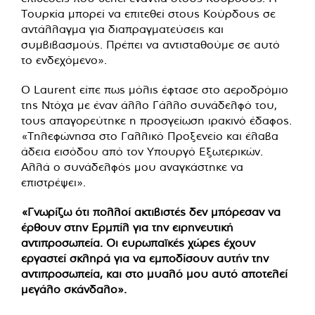
Τουρκία μπορεί να επιτεθεί στους Κούρδους σε
αντάλλαγμα για διαπραγματεύσεις και
συμβιβασμούς. Πρέπει να αντισταθούμε σε αυτό
το ενδεχόμενο».
Ο Laurent είπε πως μόλις έφτασε στο αεροδρόμιο
της Ντόχα με έναν άλλο Γάλλο συνάδελφό του,
τους απαγορεύτηκε η προσγείωση ιρακινό έδαφος.
«Τηλεφώνησα στο Γαλλικό Προξενείο και έλαβα
άδεια εισόδου από τον Υπουργό Εξωτερικών.
Αλλά ο συνάδελφός μου αναγκάστηκε να
επιστρέψει».
«Γνωρίζω ότι πολλοί ακτιβιστές δεν μπόρεσαν να
έρθουν στην Ερμπίλ για την ειρηνευτική
αντιπροσωπεία. Οι ευρωπαϊκές χώρες έχουν
εργαστεί σκληρά για να εμποδίσουν αυτήν την
αντιπροσωπεία, και στο μυαλό μου αυτό αποτελεί
μεγάλο σκάνδαλο».