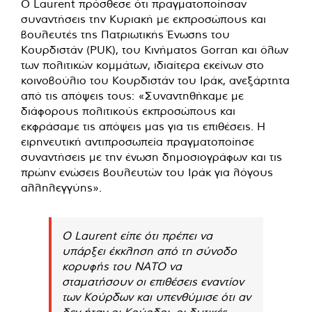
Ο Laurent πρόσθεσε ότι πραγματοποίησαν
συναντήσεις την Κυριακή με εκπροσώπους και
βουλευτές της Πατριωτικής Ένωσης του
Κουρδιστάν (PUK), του Κινήματος Gorran και όλων
των πολιτικών κομμάτων, ιδιαίτερα εκείνων στο
κοινοβούλιο του Κουρδιστάν του Ιράκ, ανεξάρτητα
από τις απόψεις τους: «Συναντηθήκαμε με
διάφορους πολιτικούς εκπροσώπους και
εκφράσαμε τις απόψεις μας για τις επιθέσεις. Η
ειρηνευτική αντιπροσωπεία πραγματοποίησε
συναντήσεις με την ένωση δημοσιογράφων και τις
πρώην ενώσεις βουλευτών του Ιράκ για λόγους
αλληλεγγύης».
Ο Laurent είπε ότι πρέπει να
υπάρξει έκκληση από τη σύνοδο
κορυφής του ΝΑΤΟ να
σταματήσουν οι επιθέσεις εναντίον
των Κούρδων και υπενθύμισε ότι αν
δεν ήταν οι Κούρδοι, οι δυτικές