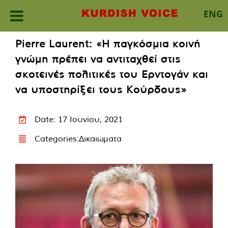
ENG
Skip
Pierre Laurent: «Η παγκόσμια κοινή
to
γνώμη πρέπει να αντιταχθεί στις
content
σκοτεινές πολιτικές του Ερντογάν και
να υποστηρίξει τους Κούρδους»
Date: 17 Ιουνίου, 2021
Categories:
Δικαιώματα