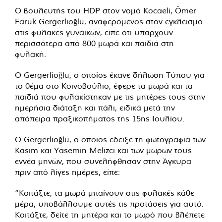
Ο βουλευτής του HDP στον νομό Kocaeli, Ömer
Faruk Gergerlioğlu, αναφερόμενος στον εγκλεισμό
στις φυλακές γυναικών, είπε ότι υπάρχουν
περισσότερα από 800 μωρά και παιδιά στη
φυλακή.
Ο Gergerlioğlu, ο οποίος έκανε δήλωση Τύπου για
το θέμα στο Κοινοβούλιο, έφερε τα μωρά και τα
παιδιά που φυλακίστηκαν με τις μητέρες τους στην
ημερήσια διάταξη και πάλι, ειδικά μετά την
απόπειρα πραξικοπήματος της 15ης Ιουλίου.
Ο Gergerlioğlu, ο οποίος έδειξε τη φωτογραφία των
Kasım και Yasemin Melizci και των μωρών τους
εννέα μηνών, που συνελήφθησαν στην Άγκυρα
πριν από λίγες ημέρες, είπε:
“Κοιτάξτε, τα μωρά μπαίνουν στις φυλακές κάθε
μέρα, υποβάλλουμε αυτές τις προτάσεις για αυτό.
Κοιτάξτε, δείτε τη μητέρα και το μωρό που βλέπετε