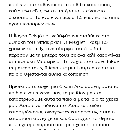
παιδιών που κάθονται σε μια άθλια κατάσταση,
καθισμένα έξω, ενώ η μητέρα τους είναι στο
δικαστήριο. Το ένα είναι μωρό 1,5 ετών και το άλλο
αγόρι τεσσάρων ετών.
Η İlayda Tekgöz συνελήφθη και στάλθηκε στη
φυλακή του Μπακίρκιοϊ. Ο Μεχμέτ Εκρέμ 1,5
χρονών και η 4χρονη αδερφή του Ζουλάλ
πέρασαν με τη μητέρα τους σε ένα κελί καραντίνας
στη φυλακή Μπακίρκιοϊ. Τη νύχτα που συνέλαβαν
τη μητέρα τους, βλέπουμε μια Τουρκία όπου τα
παιδιά υφίστανται άθλια κακοποίηση.
Πρέπει να υπάρχει μια δίκαιη Δικαιοσύνη, αυτά τα
παιδιά είναι η γενιά μας, το μέλλον μας και
καταστρέφουμε αυτά τα παιδιά με τα ίδια τα χέρια
μας. Αυτό είναι αδιανόητο. Αυτά τα παιδιά
καταστρέφονται, οικογένειες καταρρέουν, αυτή η
κατάσταση συνεχίζεται και, δυστυχώς, τα θέματα
που έχουμε παρουσιάσει με σχετική πρόταση