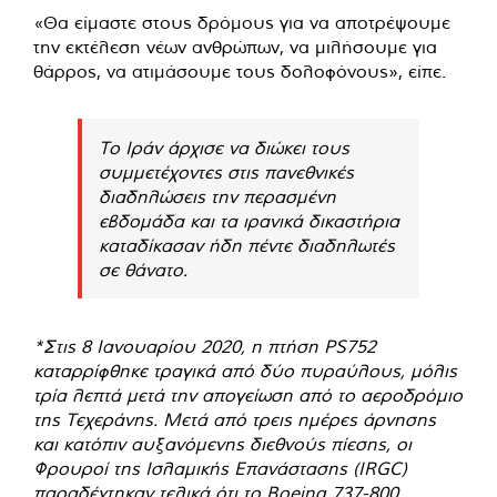
«Θα είμαστε στους δρόμους για να αποτρέψουμε
την εκτέλεση νέων ανθρώπων, να μιλήσουμε για
θάρρος, να ατιμάσουμε τους δολοφόνους», είπε.
Το Ιράν άρχισε να διώκει τους
συμμετέχοντες στις πανεθνικές
διαδηλώσεις την περασμένη
εβδομάδα και τα ιρανικά δικαστήρια
καταδίκασαν ήδη πέντε διαδηλωτές
σε θάνατο.
*Στις 8 Ιανουαρίου 2020, η πτήση PS752
καταρρίφθηκε τραγικά από δύο πυραύλους, μόλις
τρία λεπτά μετά την απογείωση από το αεροδρόμιο
της Τεχεράνης. Μετά από τρεις ημέρες άρνησης
και κατόπιν αυξανόμενης διεθνούς πίεσης, οι
Φρουροί της Ισλαμικής Επανάστασης (IRGC)
παραδέχτηκαν τελικά ότι το Boeing 737-800