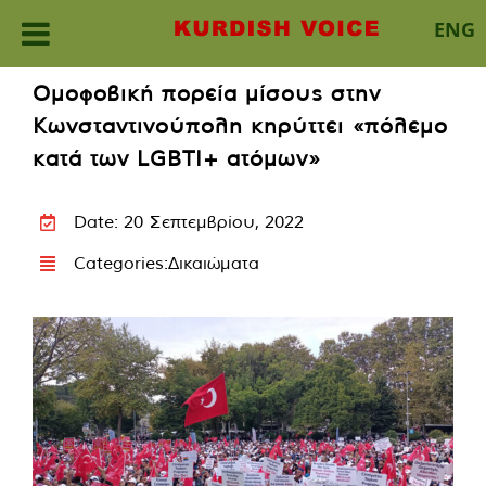
ENG
Skip
Ομοφοβική πορεία μίσους στην
to
Κωνσταντινούπολη κηρύττει «πόλεμο
content
κατά των LGBTI+ ατόμων»
Date: 20 Σεπτεμβρίου, 2022
Categories:
Δικαιώματα