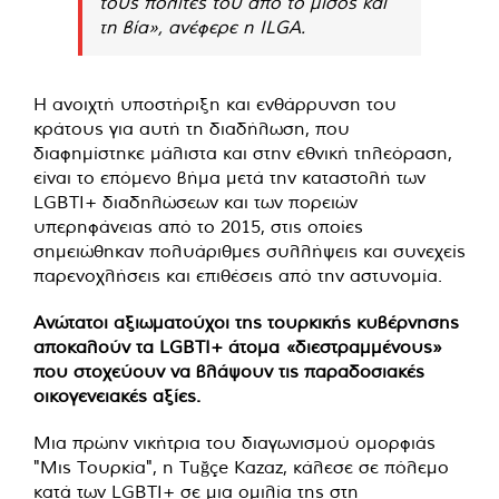
τους πολίτες του από το μίσος και
τη βία», ανέφερε η ILGA.
Η ανοιχτή υποστήριξη και ενθάρρυνση του
κράτους για αυτή τη διαδήλωση, που
διαφημίστηκε μάλιστα και στην εθνική τηλεόραση,
είναι το επόμενο βήμα μετά την καταστολή των
LGBTI+ διαδηλώσεων και των πορειών
υπερηφάνειας από το 2015, στις οποίες
σημειώθηκαν πολυάριθμες συλλήψεις και συνεχείς
παρενοχλήσεις και επιθέσεις από την αστυνομία.
Ανώτατοι αξιωματούχοι της τουρκικής κυβέρνησης
αποκαλούν τα LGBTI+ άτομα «διεστραμμένους»
που στοχεύουν να βλάψουν τις παραδοσιακές
οικογενειακές αξίες.
Μια πρώην νικήτρια του διαγωνισμού ομορφιάς
"Μις Τουρκία", η Tuğçe Kazaz, κάλεσε σε πόλεμο
κατά των LGBTI+ σε μια ομιλία της στη