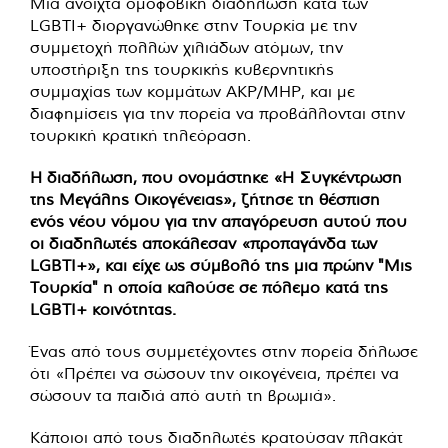
Μια ανοιχτά ομοφοβική διαδήλωση κατά των
LGBTI+ διοργανώθηκε στην Τουρκία με την
συμμετοχή πολλών χιλιάδων ατόμων, την
υποστήριξη της τουρκικής κυβερνητικής
συμμαχίας των κομμάτων AKP/MHP, και με
διαφημίσεις για την πορεία να προβάλλονται στην
τουρκική κρατική τηλεόραση.
Η διαδήλωση, που ονομάστηκε «Η Συγκέντρωση
της Μεγάλης Οικογένειας», ζήτησε τη θέσπιση
ενός νέου νόμου για την απαγόρευση αυτού που
οι διαδηλωτές αποκάλεσαν «προπαγάνδα των
LGBTI+», και είχε ως σύμβολό της μια πρώην "Μις
Τουρκία" η οποία καλούσε σε πόλεμο κατά της
LGBTI+ κοινότητας.
Ένας από τους συμμετέχοντες στην πορεία δήλωσε
ότι «Πρέπει να σώσουν την οικογένεια, πρέπει να
σώσουν τα παιδιά από αυτή τη βρωμιά».
Κάποιοι από τους διαδηλωτές κρατούσαν πλακάτ