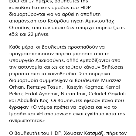
Εδώ και 17 ημέρες, βουλευτές της
κοινοβουλευτικής ομάδας του HDP
διαμαρτύρονται για να αρθεί η απόλυτη
απομόνωση του Κούρδου ηγέτη Αμπντουλάχ
Οτσαλάν, από τον οποίο δεν υπάρχει σημείο ζωής
εδώ και 22 μήνες.
Κάθε μέρα, οι βουλευτές προσπαθούν να
πραγματοποιήσουν πορεία μπροστά από το
υπουργείο Δικαιοσύνης, αλλά εμποδίζονται από
την αστυνομία και ως εκ τούτου κάνουν δηλώσεις
μπροστά από το κοινοβούλιο. Στη σημερινή
διαμαρτυρία συμμετείχαν οι βουλευτές Muazzez
Orhan, Remziye Tosun, Hüseyin Kaçmaz, Kemal
Peköz, Erdal Aydemir, Nuran Imir, Celadet Gaydalı
και Abdullah Koç. Οι βουλευτές έφεραν πανό που
έγραφαν «Ο νόμος πρέπει να ισχύσει και για το
Ιμραλί» και «Η απομόνωση είναι έγκλημα κατά της
ανθρωπότητας».
Ο βουλευτής του HDP, Χουσεϊν Κατσμάζ, πήρε τον