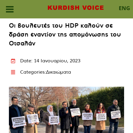
ENG
Skip
Οι βουλευτές του HDP καλούν σε
to
δράση εναντίον της απομόνωσης του
content
Οτσαλάν
Date: 14 Ιανουαρίου, 2023
Categories:
Δικαιώματα