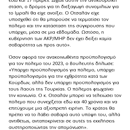
εδώ και 17 ημέρες. Δίχως αυτήν την αντικουρδική
στάση, ο δρόμος για τη διεξαγωγή συνομιλιών για
το Ιμραλί θα είχε ανοίξει. Ο Οτσαλάν είχε
υποσχεθεί ότι θα μπορούσε να τερματίσει τον
πόλεμο και την κατάσταση της σύγκρουσης που
υπάρχει, μέσα σε μια εβδομάδα. Ωστόσο, η
κυβέρνηση των AKP/MHP δεν έχει δείξει καμία
σοβαρότητα ως προς αυτό».
Όσον αφορά τον ανακοινωθέντα προϋπολογισμό
για τον πόλεμο του 2023, ο βουλευτής δήλωσε:
«Υπάρχει προϋπολογισμός για πόλεμο, υπάρχει
προϋπολογισμός για την εχθρότητα κατά των
Κούρδων, αλλά δεν υπάρχει προϋπολογισμός για
τους λαούς της Τουρκίας. Ο πόλεμος φτωχαίνει
την κοινωνία. Ο κ. Οτσαλάν μπορεί να τελειώσει τον
πόλεμο που συνεχίζεται εδώ και 40 χρόνια και να
επιτύχουμε μια αξιοπρεπή ειρήνη. Το κράτος θα
πρέπει να το λάβει σοβαρά αυτό υπόψη του, αλλά
αντιθέτως, ανταποκρίνεται σε αυτές τις εκκλήσεις
αυστηροποιώντας την απομόνωση».