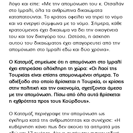
λόγο και είπε: «Με την απομόνωση του κ. Οτσαλάν
στο Ιμραλί, όλα τα ανθρώπινα δικαιώματα
καταπατούνται. Το κράτος οφείλει να τηρεί το νόμο
και να ενεργεί σύμφωνα με το νόμο. Σήμερα, κάθε
κρατούμενος έχει δικαίωμα να δει την οικογένειά
του και τον δικηγόρο του. Ωστόσο, η άσκηση
αυτού του δικαιώματος έχει απαγορευτεί από την
απομόνωση στο Ιμραλί εδώ και δύο χρόνια».
Ο Κατσμάζ σημείωσε ότι η απομόνωση στο Ιμραλί
έχει επηρεάσει ολόκληρη τη χώρα: «Οι λαοί της
Τουρκίας είναι επίσης απομονωμένοι σήμερα. Το
αδιέξοδο στο οποίο βρίσκεται η Τουρκία, οι κρίσεις
στην πολιτική και την οικονομία, σχετίζονται άμεσα
με την απομόνωση. Πίσω από όλα αυτά βρίσκεται
η εχθρότητα προς τους Κούρδους».
Ο Κατσμάζ περιέγραψε την απομόνωση ως
έγκλημα κατά της ανθρωπότητας και συνέχισε: «Η
κυβέρνηση κάνει πως δεν ακούει τα αιτήματά μας