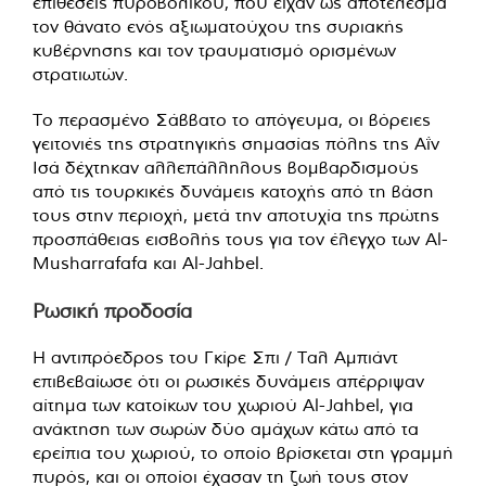
επιθέσεις πυροβολικού, που είχαν ως αποτέλεσμα
τον θάνατο ενός αξιωματούχου της συριακής
κυβέρνησης και τον τραυματισμό ορισμένων
στρατιωτών.
Το περασμένο Σάββατο το απόγευμα, οι βόρειες
γειτονιές της στρατηγικής σημασίας πόλης της Αΐν
Ισά δέχτηκαν αλλεπάλληλους βομβαρδισμούς
από τις τουρκικές δυνάμεις κατοχής από τη βάση
τους στην περιοχή, μετά την αποτυχία της πρώτης
προσπάθειας εισβολής τους για τον έλεγχο των Al-
Musharrafafa και Al-Jahbel.
Ρωσική προδοσία
Η αντιπρόεδρος του Γκίρε Σπι / Ταλ Αμπιάντ
επιβεβαίωσε ότι οι ρωσικές δυνάμεις απέρριψαν
αίτημα των κατοίκων του χωριού Al-Jahbel, για
ανάκτηση των σωρών δύο αμάχων κάτω από τα
ερείπια του χωριού, το οποίο βρίσκεται στη γραμμή
πυρός, και οι οποίοι έχασαν τη ζωή τους στον