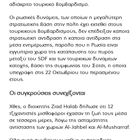
αδιάκριτο τουρκικό βομβαρδισμό.
Οι ρωσικές δυνάμεις, των οποίων η μεγαλύτερη
στρατιωτικής βάση στην πόλη έχει εκτεθεί στους
τουρκικούς βομβαρδισμούς, δεν επέδειξαν κάποια
στρατιωτική αντίδραση ή κάποια αντίδραση στα
μέσα ενημέρωσης, παρόλο που η Ρωσία είναι
εγγυήτρια χώρα της κατάπαυσης του πυρός
μεταξύ του SDF και των τουρκικών δυνάμεων
κατοχής, βάσει της συμφωνίας του Σότσι, η οποία
υπεγράφη στις 22 Οκτωβρίου του περασμένου
έτους.
Οι συγκρούσεις συνεχίζονται
Χθες, ο διοικητής Ziad Halab δήλωσε ότι 12
τζιχαντιστές μισθοφόροι έχασαν τη ζωή τους μέσα
σε τέσσερις μέρες, λόγω της ασταμάτητης
αντίστασης των χωριών Al-Jahbel και Al-Musharraf.