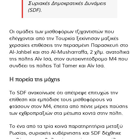
Συριακές Δημοκρατικές Δυνάμεις
(SDF).
Οι ομάδες των μισθοφόρων τζιχαντιστών που
ελέγχονται από την Τουρκία ξεκίνησαν μαζικές
χερσαίες επιθέσεις την περασμένη Παρασκευή στο
Al-Jahbel και στο Al-Musharraffa, 2 χλμ. ανατολικά
της πόλης Αΐν Ισά, στον αυτοκινητόδρομο M4 που
συνδέει τις πόλεις Tal Tamer και Αΐν Ισά.
Η πορεία της μάχης
Το SDF ανακοίνωσε ότι απέτρεψε επιτυχώς την
επίθεση και εμπόδισε τους μισθοφόρους να
φτάσουν στον M4, έπειτα από πέντε μέρες παύσης
των εχθροπραξιών στα μέτωπα κοντά στην πόλη.
Το ένα από τα τρία κοινά παρατηρητήρια μεταξύ
Ρωσίας, συριακής κυβέρνησης και SDF δέχθηκε