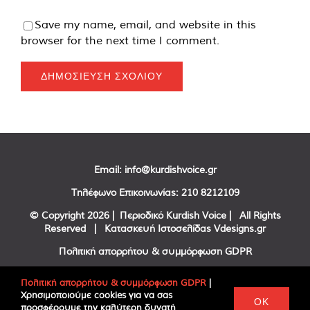
Save my name, email, and website in this
browser for the next time I comment.
Email:
info@kurdishvoice.gr
Τηλέφωνο Επικοινωνίας:
210 8212109
© Copyright
2026 | Περιοδικό Kurdish Voice | All Rights
Reserved | Κατασκευή Ιστοσελίδας
Vdesigns.gr
Πολιτική απορρήτου & συμμόρφωση GDPR
Πολιτική απορρήτου & συμμόρφωση GDPR
|
Χρησιμοποιούμε cookies για να σας
Facebook
Twitter
YouTube
OK
προσφέρουμε την καλύτερη δυνατή