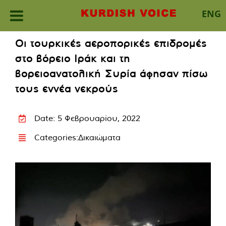
ENG
Skip
Οι τουρκικές αεροπορικές επιδρομές
to
στο βόρειο Ιράκ και τη
content
βορειοανατολική Συρία άφησαν πίσω
τους εννέα νεκρούς
Date: 5 Φεβρουαρίου, 2022
Categories:
Δικαιώματα