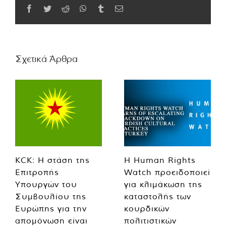
Facebook
Twitter
Reddit
WhatsApp
Tumblr
Email
Σχετικά Άρθρα
KCK: Η στάση της
Η Human Rights
Επιτροπής
Watch προειδοποιεί
Υπουργών του
για κλιμάκωση της
Συμβουλίου της
καταστολής των
Ευρώπης για την
κουρδικών
απομόνωση είναι
πολιτιστικών