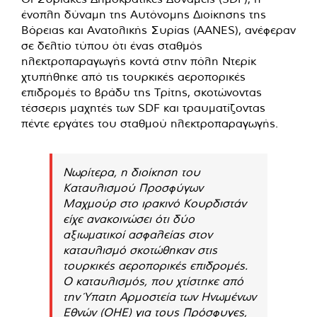
ένοπλη δύναμη της Αυτόνομης Διοίκησης της
Βόρειας και Ανατολικής Συρίας (AANES), ανέφεραν
σε δελτίο τύπου ότι ένας σταθμός
ηλεκτροπαραγωγής κοντά στην πόλη Ντερίκ
χτυπήθηκε από τις τουρκικές αεροπορικές
επιδρομές το βράδυ της Τρίτης, σκοτώνοντας
τέσσερις μαχητές των SDF και τραυματίζοντας
πέντε εργάτες του σταθμού ηλεκτροπαραγωγής.
Νωρίτερα, η διοίκηση του
Καταυλισμού Προσφύγων
Μαχμούρ στο ιρακινό Κουρδιστάν
είχε ανακοινώσει ότι δύο
αξιωματικοί ασφαλείας στον
καταυλισμό σκοτώθηκαν στις
τουρκικές αεροπορικές επιδρομές.
Ο καταυλισμός, που χτίστηκε από
την Ύπατη Αρμοστεία των Ηνωμένων
Εθνών (ΟΗΕ) για τους Πρόσφυγες,