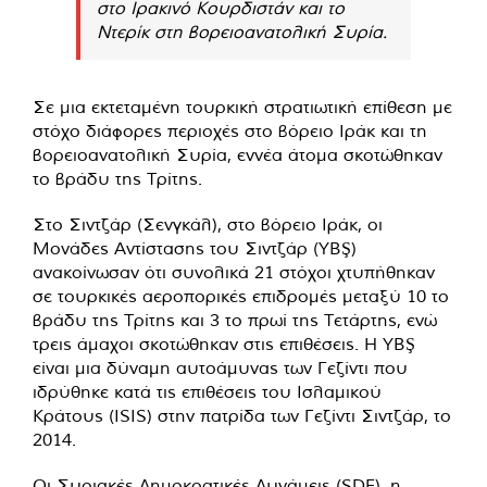
στο Ιρακινό Κουρδιστάν και το
Ντερίκ στη βορειοανατολική Συρία.
Σε μια εκτεταμένη τουρκική στρατιωτική επίθεση με
στόχο διάφορες περιοχές στο βόρειο Ιράκ και τη
βορειοανατολική Συρία, εννέα άτομα σκοτώθηκαν
το βράδυ της Τρίτης.
Στο Σιντζάρ (Σενγκάλ), στο βόρειο Ιράκ, οι
Μονάδες Αντίστασης του Σιντζάρ (YBŞ)
ανακοίνωσαν ότι συνολικά 21 στόχοι χτυπήθηκαν
σε τουρκικές αεροπορικές επιδρομές μεταξύ 10 το
βράδυ της Τρίτης και 3 το πρωί της Τετάρτης, ενώ
τρεις άμαχοι σκοτώθηκαν στις επιθέσεις. Η YBŞ
είναι μια δύναμη αυτοάμυνας των Γεζίντι που
ιδρύθηκε κατά τις επιθέσεις του Ισλαμικού
Κράτους (ISIS) στην πατρίδα των Γεζίντι Σιντζάρ, το
2014.
Οι Συριακές Δημοκρατικές Δυνάμεις (SDF), η