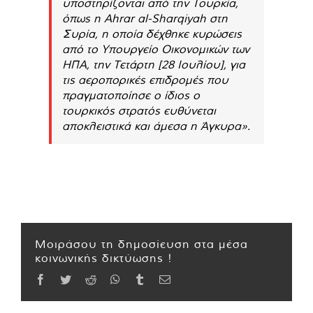
υποστηρίζονται από την Τουρκία,
όπως η Ahrar al-Sharqiyah στη
Συρία, η οποία δέχθηκε κυρώσεις
από το Υπουργείο Οικονομικών των
ΗΠΑ, την Τετάρτη [28 Ιουλίου], για
τις αεροπορικές επιδρομές που
πραγματοποίησε ο ίδιος ο
τουρκικός στρατός ευθύνεται
αποκλειστικά και άμεσα η Άγκυρα».
Μοιράσου τη δημοσίευση στα μέσα
κοινωνικής δικτύωσης !
Facebook
Twitter
Reddit
WhatsApp
Tumblr
Email