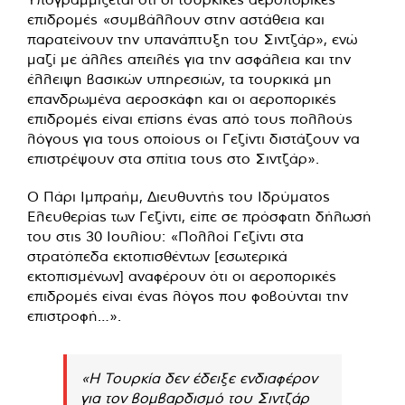
επιδρομές «συμβάλλουν στην αστάθεια και
παρατείνουν την υπανάπτυξη του Σιντζάρ», ενώ
μαζί με άλλες απειλές για την ασφάλεια και την
έλλειψη βασικών υπηρεσιών, τα τουρκικά μη
επανδρωμένα αεροσκάφη και οι αεροπορικές
επιδρομές είναι επίσης ένας από τους πολλούς
λόγους για τους οποίους οι Γεζίντι διστάζουν να
επιστρέψουν στα σπίτια τους στο Σιντζάρ».
Ο Πάρι Ιμπραήμ, Διευθυντής του Ιδρύματος
Ελευθερίας των Γεζίντι, είπε σε πρόσφατη δήλωσή
του στις 30 Ιουλίου: «Πολλοί Γεζίντι στα
στρατόπεδα εκτοπισθέντων [εσωτερικά
εκτοπισμένων] αναφέρουν ότι οι αεροπορικές
επιδρομές είναι ένας λόγος που φοβούνται την
επιστροφή…».
«Η Τουρκία δεν έδειξε ενδιαφέρον
για τον βομβαρδισμό του Σιντζάρ