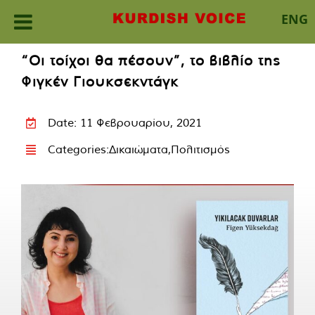
ENG
Skip
“Οι τοίχοι θα πέσουν”, το βιβλίο της
to
Φιγκέν Γιουκσεκντάγκ
content
Date: 11 Φεβρουαρίου, 2021
Categories:
Δικαιώματα
,
Πολιτισμός