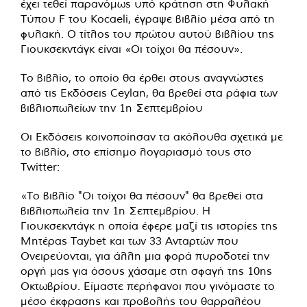
έχει τεθεί παρανόμως υπό κράτηση στη Φυλακή
Τύπου F του Kocaeli, έγραψε βιβλίο μέσα από τη
φυλακή. Ο τίτλος του πρώτου αυτού βιβλίου της
Γιουκσεκντάγκ είναι «Οι τοίχοι θα πέσουν».
Το βιβλίο, το οποίο θα έρθει στους αναγνώστες
από τις Εκδόσεις Ceylan, θα βρεθεί στα ράφια των
βιβλιοπωλείων την 1η Σεπτεμβρίου
Οι Εκδόσεις κοινοποίησαν τα ακόλουθα σχετικά με
το βιβλίο, στο επίσημο λογαριασμό τους στο
Twitter:
«Το βιβλίο "Οι τοίχοι θα πέσουν" θα βρεθεί στα
βιβλιοπωλεία την 1η Σεπτεμβρίου. Η
Γιουκσεκντάγκ η οποία έφερε μαζί τις ιστορίες της
Μητέρας Taybet και των 33 Ανταρτών που
Ονειρεύονται, για άλλη μια φορά πυροδοτεί την
οργή μας για όσους χάσαμε στη σφαγή της 10ης
Οκτωβρίου. Είμαστε περήφανοι που γινόμαστε το
μέσο έκφρασης και προβολής του θαρραλέου