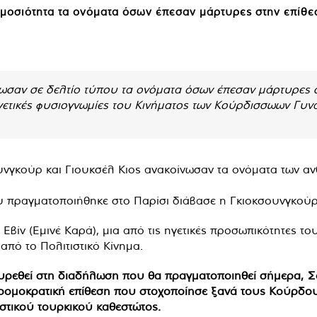
οσιότητα τα ονόματα όσων έπεσαν μάρτυρες στην επίθε
σαν σε δελτίο τύπου τα ονόματα όσων έπεσαν μάρτυρες στ
ηγετικές φυσιογνωμίες του Κινήματος των Κούρδισσωων Γυνα
νγκούρ και Γιουκσέλ Κιος ανακοίνωσαν τα ονόματα των α
 πραγματοποιήθηκε στο Παρίσι διάβασε η Γκιοκσουνγκούρ, 
 Εβίν (Εμινέ Καρά), μια από τις ηγετικές προσωπικότητες τ
από το Πολιτιστικό Κίνημα.
εθεί στη διαδήλωση που θα πραγματοποιηθεί σήμερα, Σάββ
 τρομοκρατική επίθεση που στοχοποίησε ξανά τους Κούρδου
ιστικού τουρκικού καθεστώτος.