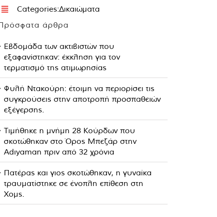
Categories:
Δικαιώματα
Πρόσφατα άρθρα
Εβδομάδα των ακτιβιστών που
εξαφανίστηκαν: έκκληση για τον
τερματισμό της ατιμωρησίας
Φυλή Ντακούρη: έτοιμη να περιορίσει τις
συγκρούσεις στην αποτροπή προσπαθειών
εξέγερσης.
Τιμήθηκε η μνήμη 28 Κούρδων που
σκοτώθηκαν στο Όρος Μπεζάρ στην
Adıyaman πριν από 32 χρόνια
Πατέρας και γιος σκοτώθηκαν, η γυναίκα
τραυματίστηκε σε ένοπλη επίθεση στη
Χομς.