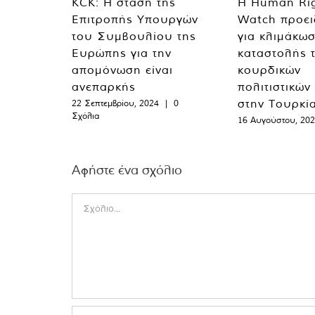
KCK: Η στάση της
Η Human Ri
Επιτροπής Υπουργών
Watch προει
του Συμβουλίου της
για κλιμάκωσ
Ευρώπης για την
καταστολής 
απομόνωση είναι
κουρδικών
ανεπαρκής
πολιτιστικών
στην Τουρκί
22 Σεπτεμβρίου, 2024
|
0
Σχόλια
16 Αυγούστου, 20
Αφήστε ένα σχόλιο
Comment