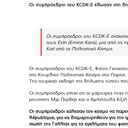
Οι συμπρόεδροι του KCDK-E έδωσαν στη δημ
Οι συμπρόεδροι του KCDK-E ανακοίνω
τους Evîn (Emine Kara), μια από τις 
Kızıl από το Πολιτιστικό Κίνημα.
Οι συμπρόεδροι του KCDK-E, Φατός Γκιοκσου
στο Κουρδικό Πολιτιστικό Κέντρο στο Παρίσι.
Την τουρκική εκδοχή της δήλωσης τύπου που
Οι συμπρόεδροι είπαν ότι οι μάρτυρες ήταν η
μουσικός Μιρ Περβέρ και ο Αμπντουλά Κιζίλ 
Οι συμπρόεδροι κάλεσαν τον κόσμο να παρευρ
République, για να διαμαρτυρηθούν για την
σιωπή της Γαλλίας για τα εγκλήματα του φασ