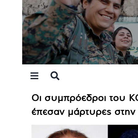
Skip
to
content
Οι συμπρόεδροι του K
έπεσαν μάρτυρες στην 