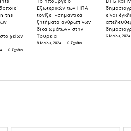
ghts
Το Υπουργείο
DFG και 
δοποιεί
Εξωτερικών των ΗΠΑ
δημοσιογ
η της
τονίζει «σημαντικά
είναι έγκ
των
ζητήματα ανθρωπίνων
απελευθε
δικαιωμάτων» στην
δημοσιογ
 στοιχείων
Τουρκία
6 Μαΐου, 2024
α
8 Μαΐου, 2024
|
0 Σχόλια
24
|
0 Σχόλια