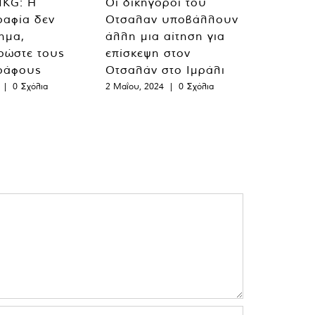
MKG: Η
Οι δικηγόροι του
ραφία δεν
Οτσαλαν υποβάλλουν
λημα,
άλλη μια αίτηση για
ρώστε τους
επίσκεψη στον
ράφους
Οτσαλάν στο Ιμράλι
|
0 Σχόλια
2 Μαΐου, 2024
|
0 Σχόλια