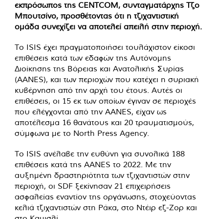
εκπρόσωπος της CENTCOM, συνταγματάρχης Τζο
Μπουτσίνο, προσθέτοντας ότι η τζιχαντιστική
ομάδα συνεχίζει να αποτελεί απειλή στην περιοχή.
Το ISIS έχει πραγματοποιήσει τουλάχιστον είκοσι
επιθέσεις κατά των εδαφών της Αυτόνομης
Διοίκησης της Βόρειας και Ανατολικής Συρίας
(AANES), και των περιοχών που κατέχει η συριακή
κυβέρνηση από την αρχή του έτους. Αυτές οι
επιθέσεις, οι 15 εκ των οποίων έγιναν σε περιοχές
που ελέγχονται από την AANES, είχαν ως
αποτέλεσμα 16 θανάτους και 20 τραυματισμούς,
σύμφωνα με το North Press Agency.
Το ISIS ανέλαβε την ευθύνη για συνολικά 188
επιθέσεις κατά της AANES το 2022. Με την
αυξημένη δραστηριότητα των τζιχαντιστών στην
περιοχή, οι SDF ξεκίνησαν 21 επιχειρήσεις
ασφαλείας εναντίον της οργάνωσης, στοχεύοντας
κελιά τζιχαντιστών στη Ράκα, στο Ντέιρ εζ-Ζορ και
στο Καμισλί.