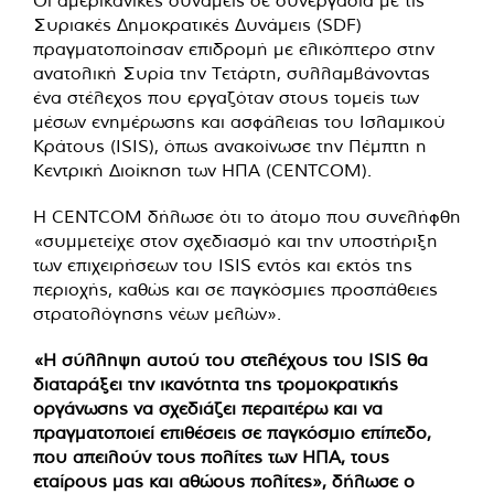
Οι αμερικανικές δυνάμεις σε συνεργασία με τις
Συριακές Δημοκρατικές Δυνάμεις (SDF)
πραγματοποίησαν επιδρομή με ελικόπτερο στην
ανατολική Συρία την Τετάρτη, συλλαμβάνοντας
ένα στέλεχος που εργαζόταν στους τομείς των
μέσων ενημέρωσης και ασφάλειας του Ισλαμικού
Κράτους (ISIS), όπως ανακοίνωσε την Πέμπτη η
Κεντρική Διοίκηση των ΗΠΑ (CENTCOM).
Η CENTCOM δήλωσε ότι το άτομο που συνελήφθη
«συμμετείχε στον σχεδιασμό και την υποστήριξη
των επιχειρήσεων του ISIS εντός και εκτός της
περιοχής, καθώς και σε παγκόσμιες προσπάθειες
στρατολόγησης νέων μελών».
«Η σύλληψη αυτού του στελέχους του ISIS θα
διαταράξει την ικανότητα της τρομοκρατικής
οργάνωσης να σχεδιάζει περαιτέρω και να
πραγματοποιεί επιθέσεις σε παγκόσμιο επίπεδο,
που απειλούν τους πολίτες των ΗΠΑ, τους
εταίρους μας και αθώους πολίτες», δήλωσε ο