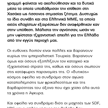
γραμμή φαίνεται να ακολούθησαν και τα δυτικά
μέσα τα οποία υποβάθμισαν την επίθεση στη
Χασάκα ως ήσσονος σημασίας ζήτημα. Δυστυχώς
το ίδιο συνέβη και στα Ελληνικά ΜΜΕ, τα οποία
εκτός ελαχίστων εξαιρέσεων δεν αναφέρθηκαν καν
στην υπόθεση. Μάλιστα την αγνόησαν, ωσάν να
μην υφίσταται τζιχαντιστική απειλή για την Ελλάδα
από την εγγύς περιοχή μας.
Οι ευθύνες λοιπόν είναι πολλές και βαραίνουν
κυρίως την ιμπεριαλιστική Τουρκία. Βαραίνουν
όμως και όσους εξοπλίζουν τον κατοχικό και
τζιχαντιστικό στρατό της, καθώς και όσους σιωπούν
στις κατάφωρες παρανομίες της. Ο «δυτικός»
κόσμος οφείλει να συνδράμει στον αγώνα
καταπολέμησης των φρικαλεοτήτων και της
βαρβαρότητας του άξονα που έχει χτίσει όλα αυτά
τα χρόνια η Άγκυρα.
Και οφείλει να συνδράμει διότι οι μαχητές των SDF,