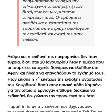
πραγματοποιήσουν δίχως την
υλικοτεχνική υποστήριξη ξένων
δυνάμεων και των μυστικών
υπηρεσιών τους. Οι πρόσφατες
απειλές και η κινητικότητα της
Τουρκίας στην περιοχή ομολογούν
την εμπλοκή και ενοχή της στην
επίθεση.
Ακόμα και η επιλογή της ημερομηνίας δεν ήταν
τυχαία, διότι στις 20 Ιανουαρίου ήταν η ημέρα που
οι τουρκικές κατοχικές δυνάμεις εισέβαλλαν στο
Αφρίν και ήθελα να επαναλάβουν το έγκλημά τους.
η
Ήταν επίσης η 7
επέτειος της ένδοξης αντίστασης
του Κουρδικού λαού στην ηρωική πόλη Κομπάνι,
για την οποία ο Ερντογάν επιθυμεί διακαώς να
εκδικηθεί, θεωρώντας την προσωπική του ήττα.
Παράλληλα με την επίθεση των τζιχαντιστών,
τουρκικά drones επιτέθηκαν στην πόλη Τελ Ταμέρ