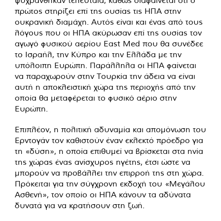
ψυχράνθηκαν τελευταία, καθώς διαφαίνεται ότι ο
πρώτος στηρίζει επί της ουσίας τις ΗΠΑ στην
ουκρανική διαμάχη. Αυτός είναι και ένας από τους
λόγους που οι ΗΠΑ ακύρωσαν επί της ουσίας τον
αγωγό φυσικού αερίου East Med που θα συνέδεε
το Ισραήλ, την Κύπρο και την Ελλάδα με την
υπόλοιπη Ευρώπη. Παράλληλα οι ΗΠΑ φαίνεται
να παραχωρούν στην Τουρκία την άδεια να είναι
αυτή η αποκλειστική χώρα της περιοχής από την
οποία θα μεταφέρεται το φυσικό αέριο στην
Ευρώπη.
Επιπλέον, η πολιτική αδυναμία και απομόνωση του
Ερντογάν τον καθιστούν έναν εκλεκτό πρόεδρο για
τη «δύση», η οποία επιθυμεί να βρίσκεται στα ηνία
της χώρας ένας ανίσχυρος ηγέτης, έτσι ώστε να
μπορούν να προβάλλει την επιρροή της στη χώρα.
Πρόκειται για την σύγχρονη εκδοχή του «Μεγάλου
Ασθενή», τον οποίο οι ΗΠΑ κάνουν τα αδύνατα
δυνατά για να κρατήσουν στη ζωή.