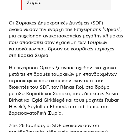
Συρία.
Οι Συριακές Δημοκρατικές Δυνάμεις (SDF)
ανακοίνωσαν την έναρξη της Επιχείρησης "Όρκος",
μια επιχείρηση αντικατασκοπείας μεγάλης κλίμακας
που αποσκοπεί στην εξάλειψη των Τούρκων
κατασκόπων που δρουν σε κουρδικές περιοχές
στη βόρεια Συρία.
Η επιχείρηση Όρκος ξεκίνησε σχεδόν ένα χρόνο
μετά τις επιδρομές τουρκικών μη επανδρωμένων
αεροσκαφών που σκότωσαν έναν από τους
διοικητές του SDF, τον Rênas Roj, στο δρόμο
μεταξύ Καμισλί και Χασάκα, τους διοικητές Sosin
Birhat και Egid Girkêlegê και τους μαχητές Rubar
Hesekê, Seyfullah Ehmed, στο Τιλ Ταμέρ στη
βορειοανατολική Συρία.
Στις 26 Ιουλίου, οι SDF ανακοίνωσαν ότι
συνέλαβαν τρία μέλη ενός κατασκοπευτικού