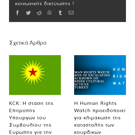
κοινωνικής δικτύωσης !
Facebook
Twitter
Reddit
WhatsApp
Tumblr
Email
Σχετικά Άρθρα
KCK: Η στάση της
Η Human Rights
Επιτροπής
Watch προειδοποιεί
Υπουργών του
για κλιμάκωση της
Συμβουλίου της
καταστολής των
Ευρώπης για την
κουρδικών