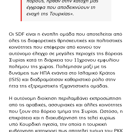
πόρους, ήρθαν στην κατοχή μας
έγγραφα που αποδεικνύουν τη
ενοχή της Τουρκίας».
Οι SDF είναι η ένοπλη ομάδα που αποτελείται από
όλες τις διαφορετικές θρησκευτικές και πολιτιστικές
κοινότητες που επέφεραν από κοινού τον
αυτόνομο έλεγχο σε μεγάλες περιοχές της βόρειας
Συρίας κατά τη διάρκεια του 11χρονου εμφυλίου
πολέμου της χώρας. Πολέμησαν μαζί με τις
δυνάμεις των ΗΠΑ ενάντια στο Ισλαμικό Κράτος
(ISIS) και διαδραμάτισαν καθοριστικό ρόλο στην
ήττα της εξτρεμιστικής τζιχαντιστικής ομάδας.
Η αυτόνομη διοίκηση περιλαμβάνει εκπροσώπηση
από τις αραβικές, ασσυριακές και άλλες κοινότητες
που ζουν στο βόρειο τμήμα της Συρίας. Ωστόσο, η
επικράτεια και η διακυβέρνησή της τελεί κυρίως
υπό Κουρδική ηγεσία, την οποία η τουρκική
κυβέρνηση κατηγορεί πως αποτελεί τμήμα του PKK