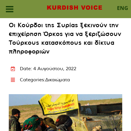
ENG
Skip
Οι Κούρδοι της Συρίας ξεκινούν την
to
επιχείρηση Όρκος για να ξεριζώσουν
content
Τούρκους κατασκόπους και δίκτυα
πληροφοριών
Date: 4 Αυγούστου, 2022
Categories:
Δικαιώματα