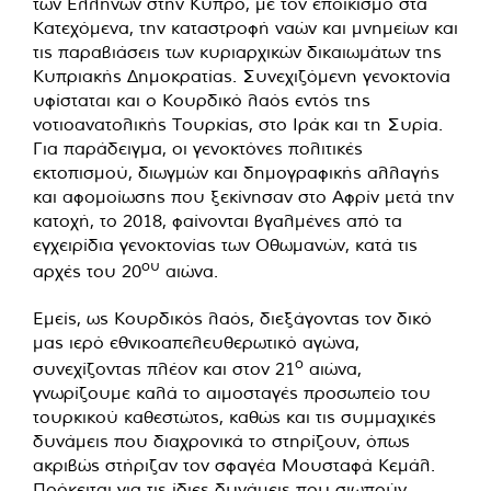
των Ελλήνων στην Κύπρο, με τον εποικισμό στα
Κατεχόμενα, την καταστροφή ναών και μνημείων και
τις παραβιάσεις των κυριαρχικών δικαιωμάτων της
Κυπριακής Δημοκρατίας. Συνεχιζόμενη γενοκτονία
υφίσταται και ο Κουρδικό λαός εντός της
νοτιοανατολικής Τουρκίας, στο Ιράκ και τη Συρία.
Για παράδειγμα, οι γενοκτόνες πολιτικές
εκτοπισμού, διωγμών και δημογραφικής αλλαγής
και αφομοίωσης που ξεκίνησαν στο Αφρίν μετά την
κατοχή, το 2018, φαίνονται βγαλμένες από τα
εγχειρίδια γενοκτονίας των Οθωμανών, κατά τις
ου
αρχές του 20
αιώνα.
Εμείς, ως Κουρδικός λαός, διεξάγοντας τον δικό
μας ιερό εθνικοαπελευθερωτικό αγώνα,
ο
συνεχίζοντας πλέον και στον 21
αιώνα,
γνωρίζουμε καλά το αιμοσταγές προσωπείο του
τουρκικού καθεστώτος, καθώς και τις συμμαχικές
δυνάμεις που διαχρονικά το στηρίζουν, όπως
ακριβώς στήριζαν τον σφαγέα Μουσταφά Κεμάλ.
Πρόκειται για τις ίδιες δυνάμεις που σιωπούν