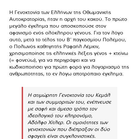
Η Γενοκτονία των Ελλήνων της Οθωμανικής
Αυτοκρατορίας, ήταν η αρχή του κακού. Το πρώτο
μεγάλο έγκλημα που αποσκοπούσε στον
αφανισμό ενός ολόκληρου γένους. Για τον λόγο
αυτό, μετά το τέλος του Β’ παγκοσμίου Πολέμου,
ο Πολωνός καθηγητής Ραφαήλ Λέμκιν,
χρησιμοποίησε τις ελληνικές λέξεις γένος + κτείνω
(= φονεύω), για να περιγράψει και να
κωδικοποιήσει για πρώτη φορά για λογαριασμό της
ανθρωπότητας, το εν λόγω αποτρόπαιο έγκλημα.
Η ατιμώρητη Γενοκτονία του Κεμάλ
και των συμμοριτών του, ενέπνευσε
με σαφή και άμεσο τρόπο τον
ιδεολογικό του κληρονόμο,
Αδόλφο Χίτλερ. Οι ομοιότητες των
γενοκτονιών που διέπραξαν οι δύο
σφαγείς είναι συγκλονιστικές.