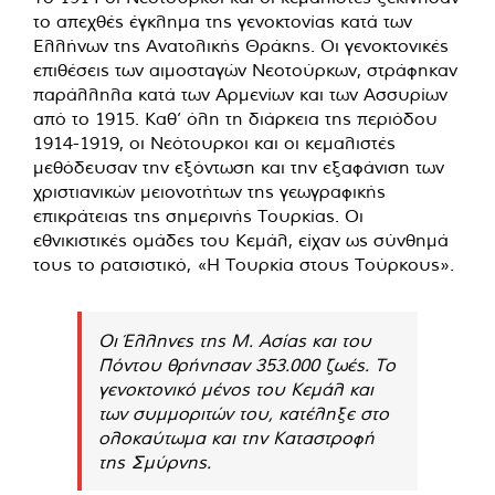
το απεχθές έγκλημα της γενοκτονίας κατά των
Ελλήνων της Ανατολικής Θράκης. Οι γενοκτονικές
επιθέσεις των αιμοσταγών Νεοτούρκων, στράφηκαν
παράλληλα κατά των Αρμενίων και των Ασσυρίων
από το 1915. Καθ’ όλη τη διάρκεια της περιόδου
1914-1919, οι Νεότουρκοι και οι κεμαλιστές
μεθόδευσαν την εξόντωση και την εξαφάνιση των
χριστιανικών μειονοτήτων της γεωγραφικής
επικράτειας της σημερινής Τουρκίας. Οι
εθνικιστικές ομάδες του Κεμάλ, είχαν ως σύνθημά
τους το ρατσιστικό, «Η Τουρκία στους Τούρκους».
Οι Έλληνες της Μ. Ασίας και του
Πόντου θρήνησαν 353.000 ζωές. Το
γενοκτονικό μένος του Κεμάλ και
των συμμοριτών του, κατέληξε στο
ολοκαύτωμα και την Καταστροφή
της Σμύρνης.