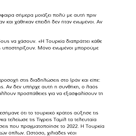
φαιρα σήμερα μοιάζει πολύ με αυτή πριν
αν και χάθηκαν επειδή δεν ήταν ενωμένοι. Αν
ρδους να χάσουν. «Η Τουρκία διαπράττει κάθε
υς υποστηρίζουν. Μόνο ενωμένοι μπορούμε
οσοχή στις διαδηλώσεις στο Ιράν και είπε:
ης. Αν δεν υπήρχε αυτή η συνθήκη, ο λαός
βάλλουν προσπάθειες για να εξασφαλίσουν τη
σήμανε ότι το τουρκικό κράτος αύξησε τις
α τελείωσε τις Τίγρεις Ταμίλ τα τελευταία
έσεις που πραγματοποίησε το 2022. Η Τουρκία
κών όπλων. Ωστόσο, χιλιάδες νέοι