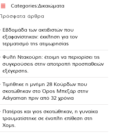
Categories:
Δικαιώματα
Πρόσφατα άρθρα
Εβδομάδα των ακτιβιστών που
εξαφανίστηκαν: έκκληση για τον
τερματισμό της ατιμωρησίας
Φυλή Ντακούρη: έτοιμη να περιορίσει τις
συγκρούσεις στην αποτροπή προσπαθειών
εξέγερσης.
Τιμήθηκε η μνήμη 28 Κούρδων που
σκοτώθηκαν στο Όρος Μπεζάρ στην
Adıyaman πριν από 32 χρόνια
Πατέρας και γιος σκοτώθηκαν, η γυναίκα
τραυματίστηκε σε ένοπλη επίθεση στη
Χομς.