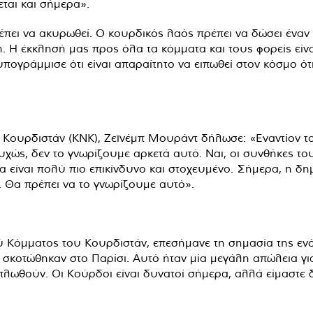
ται και σήμερα».
πει να ακυρωθεί. Ο κουρδικός λαός πρέπει να δώσει ένα
η. Η έκκλησή μας προς όλα τα κόμματα και τους φορείς είν
πογράμμισε ότι είναι απαραίτητο να ειπωθεί στον κόσμο ό
ουρδιστάν (KNK), Ζεϊνέμπ Μουράντ δήλωσε: «Εναντίον το
χώς, δεν το γνωρίζουμε αρκετά αυτό. Ναι, οι συνθήκες το
α είναι πολύ πιο επικίνδυνο και στοχευμένο. Σήμερα, η 
. Θα πρέπει να το γνωρίζουμε αυτό».
ύ Κόμματος του Κουρδιστάν, επεσήμανε τη σημασία της ενό
ές σκοτώθηκαν στο Παρίσι. Αυτό ήταν μία μεγάλη απώλεια 
πλωθούν. Οι Κούρδοι είναι δυνατοί σήμερα, αλλά είμαστε 