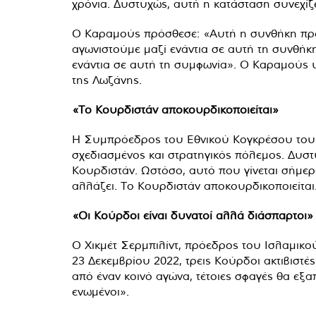
χρόνια. Δυστυχώς, αυτή η κατάσταση συνεχίζε
Ο Καραμούς πρόσθεσε: «Αυτή η συνθήκη πρέ
αγωνιστούμε μαζί ενάντια σε αυτή τη συνθήκ
ενάντια σε αυτή τη συμφωνία». Ο Καραμούς υ
της Λωζάνης.
«Το Κουρδιστάν αποκουρδικοποιείται»
Η Συμπρόεδρος του Εθνικού Κογκρέσου του Κ
σχεδιασμένος και στρατηγικός πόλεμος. Δυστυ
Κουρδιστάν. Ωστόσο, αυτό που γίνεται σήμερ
αλλάζει. Το Κουρδιστάν αποκουρδικοποιείται
«Οι Κούρδοι είναι δυνατοί αλλά διάσπαρτοι»
Ο Χικμέτ Σερμπιλίντ, πρόεδρος του Ισλαμικο
23 Δεκεμβρίου 2022, τρεις Κούρδοι ακτιβιστ
από έναν κοινό αγώνα, τέτοιες σφαγές θα εξα
ενωμένοι».