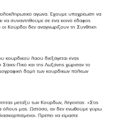
ν ολοκληρωτικό αγώνα. Έχουμε υποχρέωση να
αι να συναντηθούμε σε ένα κοινό έδαφος
τι οι Κούρδοι δεν αναγνωρίζουν τη Συνθήκη
υ κουρδικού λαού διεξάγεται ένας
υ Σάικς-Πικό και της Λωζάνης χώρισαν το
δημογραφική δομή των κουρδικών πόλεων
τητας μεταξύ των Κούρδων, λέγοντας: «Στις
για όλους μας. Ωστόσο, αν δεν ενωθούμε γύρω
διασκορπισμένοι. Πρέπει να είμαστε