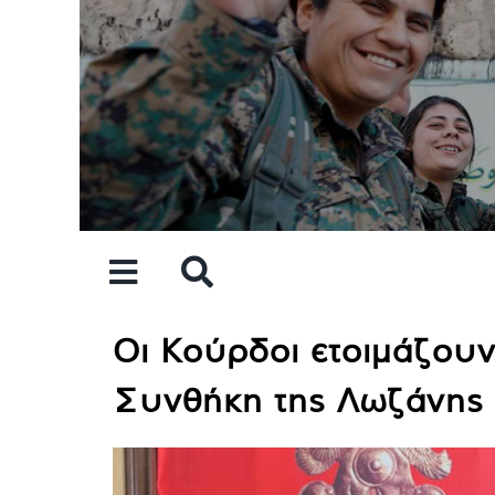
Skip
to
content
Οι Κούρδοι ετοιμάζουν
Συνθήκη της Λωζάνης κ