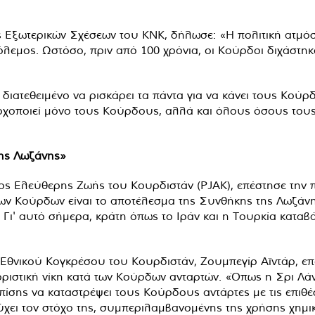
 Εξωτερικών Σχέσεων του KNK, δήλωσε: «Η πολιτική ατμόσ
λεμος. Ωστόσο, πριν από 100 χρόνια, οι Κούρδοι διχάστηκ
ι διατεθειμένο να ρισκάρει τα πάντα για να κάνει τους Κού
τοχοποιεί μόνο τους Κούρδους, αλλά και όλους όσους το
της Λωζάνης»
 Ελεύθερης Ζωής του Κουρδιστάν (PJAK), επέστησε την πρ
 των Κούρδων είναι το αποτέλεσμα της Συνθήκης της Λωζάν
. Γι' αυτό σήμερα, κράτη όπως το Ιράν και η Τουρκία κατα
θνικού Κογκρέσου του Κουρδιστάν, Ζουμπεγίρ Αϊντάρ, επε
οριστική νίκη κατά των Κούρδων ανταρτών. «Όπως η Σρι Λάνκ
επίσης να καταστρέψει τους Κούρδους αντάρτες με τις επιθ
ύχει τον στόχο της, συμπεριλαμβανομένης της χρήσης χημι