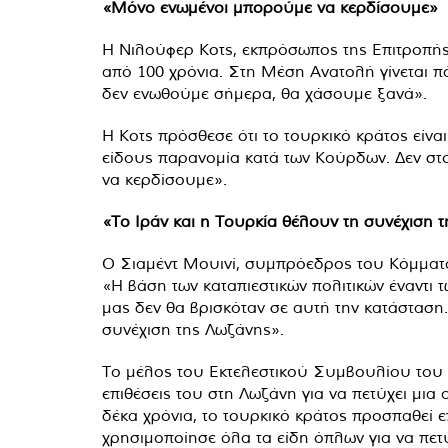
«Μόνο ενωμένοι μπορούμε να κερδίσουμε»
Η Νιλούφερ Κοτς, εκπρόσωπος της Επιτροπής
από 100 χρόνια. Στη Μέση Ανατολή γίνεται πό
δεν ενωθούμε σήμερα, θα χάσουμε ξανά».
Η Κοτς πρόσθεσε ότι το τουρκικό κράτος είνα
είδους παρανομία κατά των Κούρδων. Δεν σ
να κερδίσουμε».
«Το Ιράν και η Τουρκία θέλουν τη συνέχιση 
Ο Σιαμέντ Μουινί, συμπρόεδρος του Κόμματος
«Η βάση των καταπιεστικών πολιτικών έναντι
μας δεν θα βρισκόταν σε αυτή την κατάσταση
συνέχιση της Λωζάνης».
Το μέλος του Εκτελεστικού Συμβουλίου του Ε
επιθέσεις του στη Λωζάνη για να πετύχει μια 
δέκα χρόνια, το τουρκικό κράτος προσπαθεί 
χρησιμοποίησε όλα τα είδη όπλων για να πετ