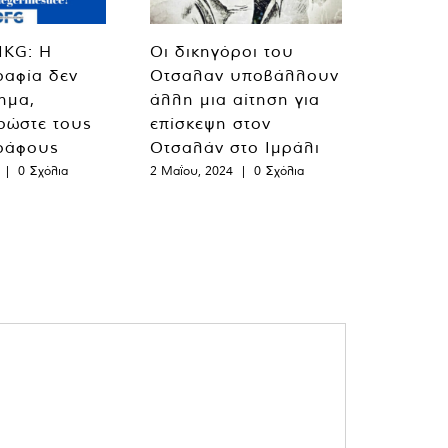
MKG: Η
Οι δικηγόροι του
ραφία δεν
Οτσαλαν υποβάλλουν
λημα,
άλλη μια αίτηση για
ρώστε τους
επίσκεψη στον
ράφους
Οτσαλάν στο Ιμράλι
|
0 Σχόλια
2 Μαΐου, 2024
|
0 Σχόλια