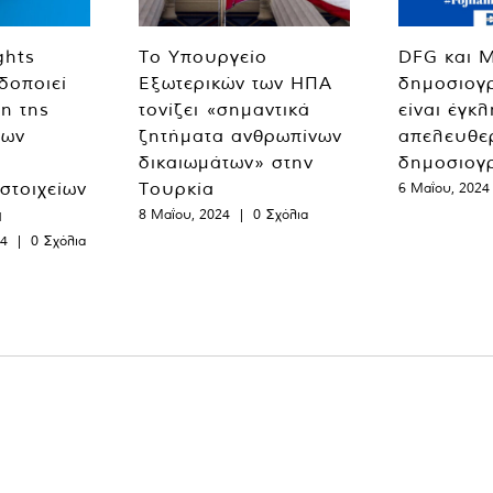
ghts
Το Υπουργείο
DFG και 
δοποιεί
Εξωτερικών των ΗΠΑ
δημοσιογ
η της
τονίζει «σημαντικά
είναι έγκ
των
ζητήματα ανθρωπίνων
απελευθε
δικαιωμάτων» στην
δημοσιογ
 στοιχείων
Τουρκία
6 Μαΐου, 2024
α
8 Μαΐου, 2024
|
0 Σχόλια
24
|
0 Σχόλια