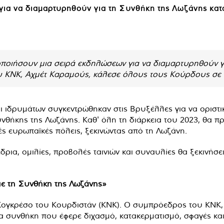
ια να διαμαρτυρηθούν για τη Συνθήκη της Λωζάνης κατά
οποιήσουν μια σειρά εκδηλώσεων για να διαμαρτυρηθούν γι
υ KNK, Αχμέτ Καραμούς, κάλεσε όλους τους Κούρδους σε δ
ι ιδρυμάτων συγκεντρώθηκαν στις Βρυξέλλες για να ορισ
υνθήκης της Λωζάνης. Καθ' όλη τη διάρκεια του 2023, θα π
ς ευρωπαϊκές πόλεις, ξεκινώντας από τη Λωζάνη.
ια, ομιλίες, προβολές ταινιών και συναυλίες θα ξεκινήσει
με τη Συνθήκη της Λωζάνης»
Κογκρέσο του Κουρδιστάν (KNK). Ο συμπρόεδρος του KNK,
α συνθήκη που έφερε διχασμό, κατακερματισμό, σφαγές και