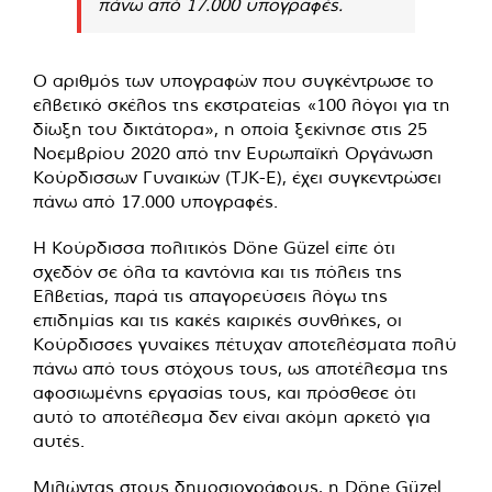
πάνω από 17.000 υπογραφές.
Ο αριθμός των υπογραφών που συγκέντρωσε το
ελβετικό σκέλος της εκστρατείας «100 λόγοι για τη
δίωξη του δικτάτορα», η οποία ξεκίνησε στις 25
Νοεμβρίου 2020 από την Ευρωπαϊκή Οργάνωση
Κούρδισσων Γυναικών (TJK-E), έχει συγκεντρώσει
πάνω από 17.000 υπογραφές.
Η Κούρδισσα πολιτικός Döne Güzel είπε ότι
σχεδόν σε όλα τα καντόνια και τις πόλεις της
Ελβετίας, παρά τις απαγορεύσεις λόγω της
επιδημίας και τις κακές καιρικές συνθήκες, οι
Κούρδισσες γυναίκες πέτυχαν αποτελέσματα πολύ
πάνω από τους στόχους τους, ως αποτέλεσμα της
αφοσιωμένης εργασίας τους, και πρόσθεσε ότι
αυτό το αποτέλεσμα δεν είναι ακόμη αρκετό για
αυτές.
Μιλώντας στους δημοσιογράφους, η Döne Güzel