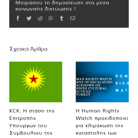
Μοιράσου τη δημοσίευση στα μέσα
κοινωνικής δικτύωσης !
Facebook
Twitter
Reddit
WhatsApp
Tumblr
Email
Σχετικά Άρθρα
KCK: Η στάση της
Η Human Rights
Επιτροπής
Watch προειδοποιεί
Υπουργών του
για κλιμάκωση της
Συμβουλίου της
καταστολής των