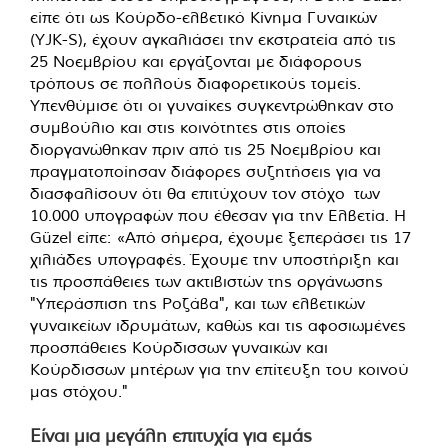
είπε ότι ως Κούρδο-ελβετικό Κίνημα Γυναικών
(YJK-S), έχουν αγκαλιάσει την εκστρατεία από τις
25 Νοεμβρίου και εργάζονται με διάφορους
τρόπους σε πολλούς διαφορετικούς τομείς.
Υπενθύμισε ότι οι γυναίκες συγκεντρώθηκαν στο
συμβούλιο και στις κοινότητες στις οποίες
διοργανώθηκαν πριν από τις 25 Νοεμβρίου και
πραγματοποίησαν διάφορες συζητήσεις για να
διασφαλίσουν ότι θα επιτύχουν τον στόχο των
10.000 υπογραφών που έθεσαν για την Ελβετία. Η
Güzel είπε: «Από σήμερα, έχουμε ξεπεράσει τις 17
χιλιάδες υπογραφές. Έχουμε την υποστήριξη και
τις προσπάθειες των ακτιβιστών της οργάνωσης
"Υπεράσπιση της Ροζάβα", και των ελβετικών
γυναικείων ιδρυμάτων, καθώς και τις αφοσιωμένες
προσπάθειες Κούρδισσων γυναικών και
Κούρδισσων μητέρων για την επίτευξη του κοινού
μας στόχου."
Είναι μια μεγάλη επιτυχία για εμάς