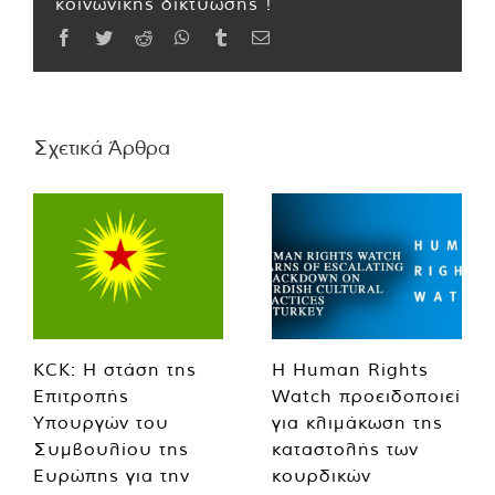
κοινωνικής δικτύωσης !
Facebook
Twitter
Reddit
WhatsApp
Tumblr
Email
Σχετικά Άρθρα
KCK: Η στάση της
Η Human Rights
Επιτροπής
Watch προειδοποιεί
Υπουργών του
για κλιμάκωση της
Συμβουλίου της
καταστολής των
Ευρώπης για την
κουρδικών