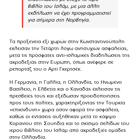
βιβλίο του Ισλάμ, με μια άλλη
εκδήλωση να έχει προγραμματιστεί
για σήμερα στη Νορβηγία.
Τα προξενεία έξι χωρών στην Κωνσταντινούπολη
έκλεισαν την Τετάρτη λόγω ανησυχιών ασφαλείας,
μετά τις πρόσφατες αντι-ισλαμικές διαδηλώσεις της
ακροδεξιάς στην Ευρώπη, όπως ανέφερε σε
ρεπορτάζ του ο Αρτί Γκερτσέκ.
Η Γερμανία, η Γαλλία, η Ολλανδία, το Ηνωμένο
Βασίλειο, η Ελβετία και ο Καναδάς έκλεισαν τις
πρεσβείες τους και εξέδωσαν προειδοποιήσεις
προς τους πολίτες, χαρακτηρίζοντας την Τουρκία
«επικίνδυνη» χώρα όσον αφορά την ασφάλεια,
καθώς οι εντάσεις αυξήθηκαν μετά το κάψιμο
Κορανίου στη Σουηδία και το σκίσιμο σελίδων του
ιερού βιβλίου του Ισλάμ από ακροδεξιές ομάδες
στην Ολλανδία.