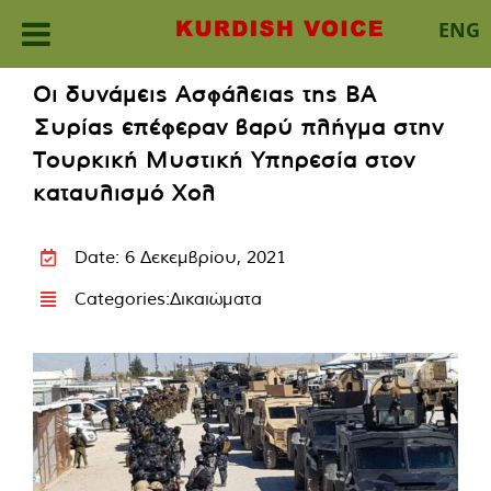
ENG
Skip
Οι δυνάμεις Ασφάλειας της ΒΑ
to
Συρίας επέφεραν βαρύ πλήγμα στην
content
Τουρκική Μυστική Υπηρεσία στον
καταυλισμό Χολ
Date: 6 Δεκεμβρίου, 2021
Categories:
Δικαιώματα