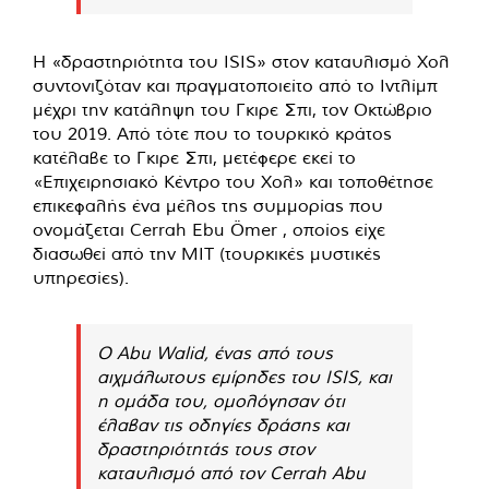
Η «δραστηριότητα του ISIS» στον καταυλισμό Χολ
συντονιζόταν και πραγματοποιείτο από το Ιντλίμπ
μέχρι την κατάληψη του Γκιρε Σπι, τον Οκτώβριο
του 2019. Από τότε που το τουρκικό κράτος
κατέλαβε το Γκιρε Σπι, μετέφερε εκεί το
«Επιχειρησιακό Κέντρο του Χολ» και τοποθέτησε
επικεφαλής ένα μέλος της συμμορίας που
ονομάζεται Cerrah Ebu Ömer , οποίος είχε
διασωθεί από την MIT (τουρκικές μυστικές
υπηρεσίες).
Ο Abu Walid, ένας από τους
αιχμάλωτους εμίρηδες του ISIS, και
η ομάδα του, ομολόγησαν ότι
έλαβαν τις οδηγίες δράσης και
δραστηριότητάς τους στον
καταυλισμό από τον Cerrah Abu