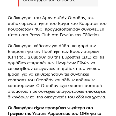
Οι δικηγόροι του Αμπντουλάχ Οτσαλάν, του
φυλακισμένου ηγέτη του Εργατικού Κόμματος του
Κουρδιστάν (PKK), πραγματοποίησαν συνέντευξη
τύπου στο Press Club στη Γενεύη της Ελβετίας.
Οι δικηγόροι κάλεσαν για άλλη μια φορά την
Επιτροπή για την Πρόληψη των Βασανιστηρίων
(CPT) του Συμβουλίου της Ευρώπης (ΣτΕ) και τις
αρμόδιες επιτροπές των Ηνωμένων Εθνών να
επισκεφθούν επειγόντως τη φυλακή του νησιού
Ιμραλί για να επιθεωρήσουν τις συνθήκες
κράτησης του Οτσαλάν και άλλων πολιτικών
κρατουμένων. Ο Οτσαλάν έχει υποστεί αυστηρή
απομόνωση με συνεχείς απαγορεύσεις επισκέψεις
δικηγόρων και της οικογένειάς του εδώ και χρόνια.
Οι δικηγόροι είχαν προσφύγει νωρίτερα στο
Γραφείο της Ύπατης Αρμοστείας του ΟΗΕ για τα