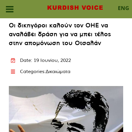
ENG
Skip
Οι δικηγόροι καλούν τον ΟΗΕ να
to
αναλάβει δράση για να μπει τέλος
content
στην απομόνωση του Οτσαλάν
Date: 19 Ιουνίου, 2022
Categories:
Δικαιώματα