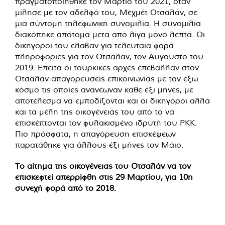
πραγματοποιήθηκε τον Μάρτιο του 2021, όταν
μίλησε με τον αδελφό του, Μεχμέτ Οτσαλάν, σε
μια σύντομη τηλεφωνική συνομιλία. Η συνομιλία
διακόπηκε απότομα μετά από λίγα μόνο λεπτά. Οι
δικηγόροι του έλαβαν για τελευταία φορά
πληροφορίες για τον Οτσαλάν, τον Αύγουστο του
2019. Έπειτα οι τουρκικές αρχές επέβαλλαν στον
Οτσαλάν απαγορεύσεις επικοινωνίας με τον έξω
κόσμο τις οποίες ανανέωναν κάθε έξι μήνες, με
αποτέλεσμα να εμποδίζονται και οι δικηγόροι αλλά
και τα μέλη της οικογένειάς του από το να
επισκέπτονται τον φυλακισμένο ιδρυτή του PKK.
Πιο πρόσφατα, η απαγόρευση επισκέψεων
παρατάθηκε για άλλους έξι μήνες τον Μάιο.
Το αίτημα της οικογένειας του Οτσαλάν να τον
επισκεφτεί απερρίφθη στις 29 Μαρτίου, για 10η
συνεχή φορά από το 2018.