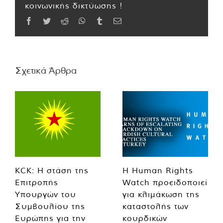
κοινωνικής δικτύωσης !
Facebook
Twitter
Reddit
WhatsApp
Tumblr
Email
Σχετικά Άρθρα
KCK: Η στάση της
Η Human Rights
Επιτροπής
Watch προειδοποιεί
Υπουργών του
για κλιμάκωση της
Συμβουλίου της
καταστολής των
Ευρώπης για την
κουρδικών